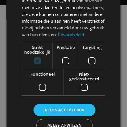
informatie over uw gebruik van onze site
met onze advertentie- en analysepartners,
Alle automerken
die deze kunnen combineren met andere
Selecteer een merk voor meer informatie, modellen
informatie die u aan hen heeft verstrekt of
en alle nieuwsberichten
die zij hebben verzameld door uw gebruik
van hun diensten.
Privacybeleid
Strikt
Prestatie
Targeting
noodzakelijk
Abarth
Aiways
Alfa Romeo
Alpine
Functioneel
Niet-
geclassificeerd
Aston Martin
Audi
Bentley
BMW
ALLES ACCEPTEREN
Bugatti
BYD
Cadillac
Caterham
ALLES AFWIJZEN