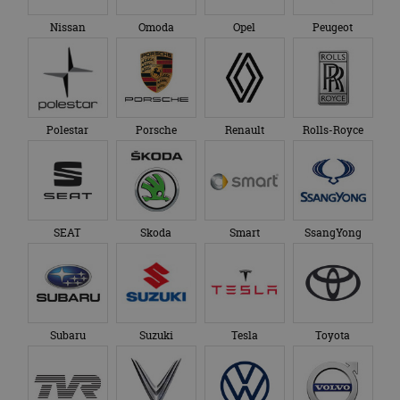
gezien voordat hij de
Google Analytics
genoemde website
om de sessiestatus
Nissan
Omoda
Opel
Peugeot
bezocht.
te behouden.
Polestar
Porsche
Renault
Rolls-Royce
SEAT
Skoda
Smart
SsangYong
Subaru
Suzuki
Tesla
Toyota