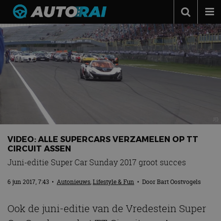
Autonieuws
Podcast
Autotests
Automerken
Adverteren
Contact
VIDEO: ALLE SUPERCARS VERZAMELEN OP TT
MotorRAI.nl
CIRCUIT ASSEN
Juni-editie Super Car Sunday 2017 groot succes
6 jun 2017, 7:43
•
Autonieuws
,
Lifestyle & Fun
• Door
Bart Oostvogels
Ook de juni-editie van de Vredestein Super