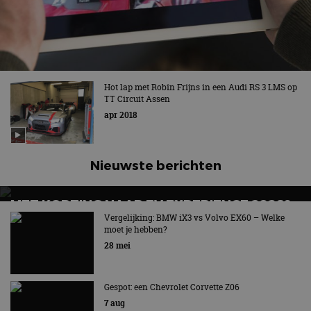
Hot lap met Robin Frijns in een Audi RS 3 LMS op
TT Circuit Assen
apr 2018
Nieuwste berichten
MET KORTING NAAR EV EXPERIENCE 2026?
AUTORAI REGELT HET!
Vergelijking: BMW iX3 vs Volvo EX60 – Welke
moet je hebben?
EV Experience 2026 van 24 tot 26 september
28 mei
Gespot: een Chevrolet Corvette Z06
7 aug