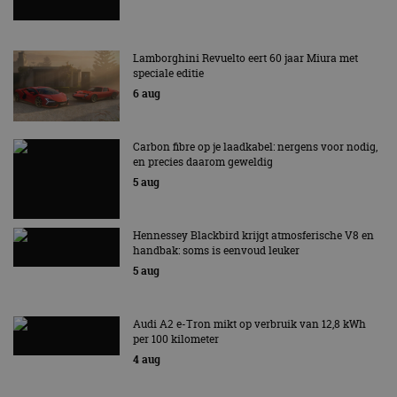
Lamborghini Revuelto eert 60 jaar Miura met
speciale editie
6 aug
Carbon fibre op je laadkabel: nergens voor nodig,
en precies daarom geweldig
5 aug
Hennessey Blackbird krijgt atmosferische V8 en
handbak: soms is eenvoud leuker
5 aug
Audi A2 e-Tron mikt op verbruik van 12,8 kWh
per 100 kilometer
4 aug