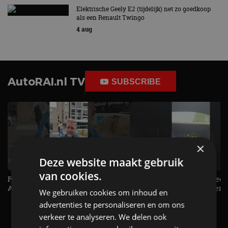
Elektrische Geely E2 (tijdelijk) net zo goedkoop
als een Renault Twingo
4 aug
AutoRAI.nl TV
SUBSCRIBE
×
Deze website maakt gebruik
van cookies.
Raad jij onze nieuwe duurtester? -
De Renault Twingo heeft een
AutoRAI TV
opvallende snelheidsmeter! -
We gebruiken cookies om inhoud en
AutoRAI TV
advertenties te personaliseren en om ons
verkeer te analyseren. We delen ook