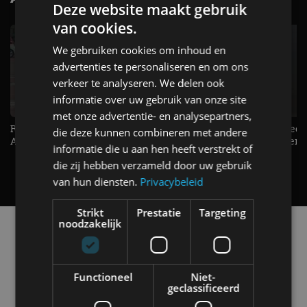
Deze website maakt gebruik
van cookies.
We gebruiken cookies om inhoud en
advertenties te personaliseren en om ons
verkeer te analyseren. We delen ook
informatie over uw gebruik van onze site
met onze advertentie- en analysepartners,
Raad jij onze nieuwe duurtester? -
De Renault Twingo heeft een
die deze kunnen combineren met andere
AutoRAI TV
opvallende snelheidsmeter! -
informatie die u aan hen heeft verstrekt of
AutoRAI TV
die zij hebben verzameld door uw gebruik
van hun diensten.
Privacybeleid
Strikt
Prestatie
Targeting
noodzakelijk
Alle automerken
Selecteer een merk voor meer informatie, modellen
en alle nieuwsberichten
Functioneel
Niet-
geclassificeerd