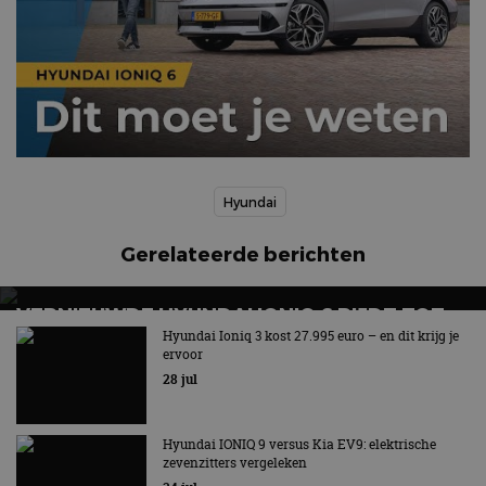
Hyundai
Gerelateerde berichten
VERNIEUWDE HYUNDAI IONIQ 6 RIJDT TOT
680 KILOMETER EN WORDT GOEDKOPER
Hyundai Ioniq 3 kost 27.995 euro – en dit krijg je
ervoor
Keuze uit twee accupakketten
28 jul
Hyundai IONIQ 9 versus Kia EV9: elektrische
zevenzitters vergeleken