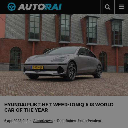
Autonieuws
Podcast
Autotests
Automerken
Adverteren
Contact
MotorRAI.nl
HYUNDAI FLIKT HET WEER: IONIQ 6 IS WORLD
CAR OF THE YEAR
6 apr 2023, 9:12
•
Autonieuws
• Door
Ruben Jason Penders