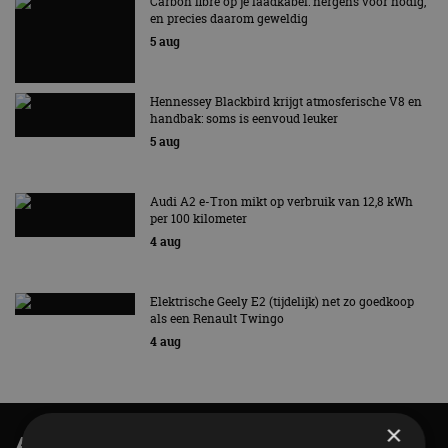
Carbon fibre op je laadkabel: nergens voor nodig,
en precies daarom geweldig
5 aug
Hennessey Blackbird krijgt atmosferische V8 en
handbak: soms is eenvoud leuker
5 aug
Audi A2 e-Tron mikt op verbruik van 12,8 kWh
per 100 kilometer
4 aug
Elektrische Geely E2 (tijdelijk) net zo goedkoop
als een Renault Twingo
4 aug
×
AutoRAI.nl TV
SUBSCRIBE