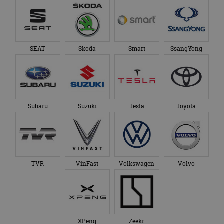
SEAT
Skoda
Smart
SsangYong
Subaru
Suzuki
Tesla
Toyota
TVR
VinFast
Volkswagen
Volvo
XPeng
Zeekr