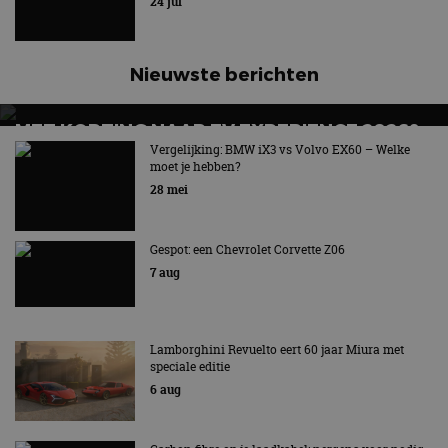
24 jul
Nieuwste berichten
MET KORTING NAAR EV EXPERIENCE 2026?
AUTORAI REGELT HET!
Vergelijking: BMW iX3 vs Volvo EX60 – Welke
moet je hebben?
EV Experience 2026 van 24 tot 26 september
28 mei
Gespot: een Chevrolet Corvette Z06
7 aug
Lamborghini Revuelto eert 60 jaar Miura met
speciale editie
6 aug