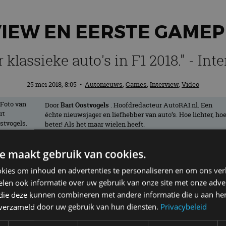
EVIEW EN EERSTE GAM
 klassieke auto's in F1 2018." - Int
25 mei 2018, 8:05
•
Autonieuws
,
Games
,
Interview
,
Video
Door
Bart Oostvogels
. Hoofdredacteur AutoRAI.nl. Een
échte nieuwsjager en liefhebber van auto’s. Hoe lichter, ho
beter! Als het maar wielen heeft.
e maakt gebruik van cookies.
en de eerste details van F1 2018, de off
kies om inhoud en advertenties te personaliseren en om ons ver
Daarnaast zijn ook de eerste gameplayb
len ook informatie over uw gebruik van onze site met onze adver
Codemasters, verklapt de eerste details.
 die deze kunnen combineren met andere informatie die u aan hen
n verzameld door uw gebruik van hun diensten.
Privacybeleid