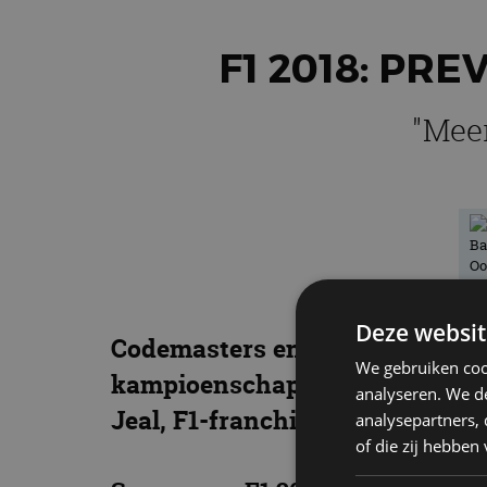
F1 2018: PR
"Meer
Deze websit
Codemasters en Koch Media hebb
We gebruiken coo
kampioenschap, aangekondigd. 
analyseren. We de
Jeal, F1-franchisedirecteur bij 
analysepartners,
of die zij hebbe