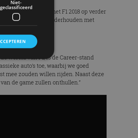
Niet-
geclassificeerd
stekende basis om met F1 2018 op verder
bben we nauw contact onderhouden met
ACCEPTEREN
 de wereld van F1, is de Career-stand
assieke auto’s toe, waarbij we goed
rd
efst mee zouden willen rijden. Naast deze
 van de game zullen onthullen.”
elding en
ervice om
es van de bezoeker
unen van de
den van