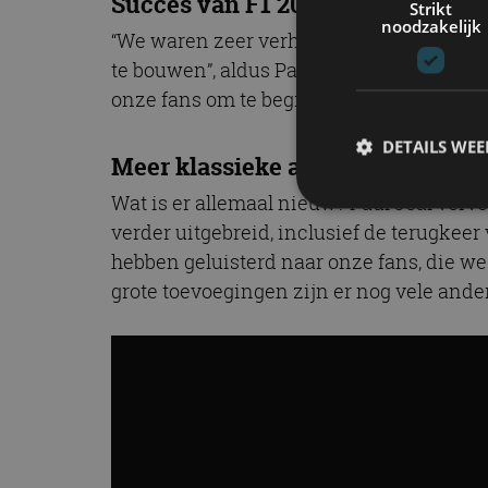
Succes van F1 2017 evenaren
Strikt
noodzakelijk
“We waren zeer verheugd over de warme 
te bouwen”, aldus Paul Jeal, F1-franchi
onze fans om te begrijpen wat zij belangr
DETAILS WE
Meer klassieke auto’s
Wat is er allemaal nieuw? Paul Jeal vervo
verder uitgebreid, inclusief de terugkee
S
hebben geluisterd naar onze fans, die we
grote toevoegingen zijn er nog vele ande
Strikt noodzakelijke
accountbeheer. De we
Naam
cf_clearance