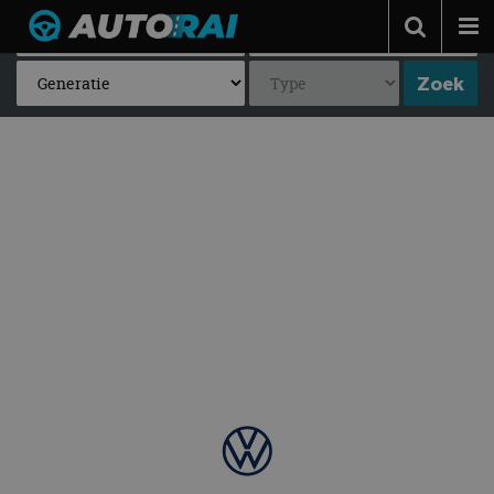
Autonieuws
Podcast
Autotests
Automerken
Adverteren
Contact
MotorRAI.nl