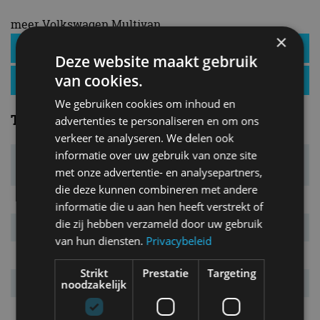
meer Volkswagen Multivan
×
Volkswagen Multivan specificaties
Deze website maakt gebruik
van cookies.
Volkswagen Multivan nieuws
We gebruiken cookies om inhoud en
Technisch
advertenties te personaliseren en om ons
verkeer te analyseren. We delen ook
informatie over uw gebruik van onze site
Motortype
benzine-elektrisch, 4-cilinder
lijn
met onze advertentie- en analysepartners,
die deze kunnen combineren met andere
Cilinderinhoud
1.395 cm³
informatie die u aan hen heeft verstrekt of
die zij hebben verzameld door uw gebruik
Bij
5.000 tpm
van hun diensten.
Privacybeleid
Bij
1.550 tpm
Strikt
Prestatie
Targeting
Accu
lithium-ion
noodzakelijk
Capaciteit
10,9 kWh