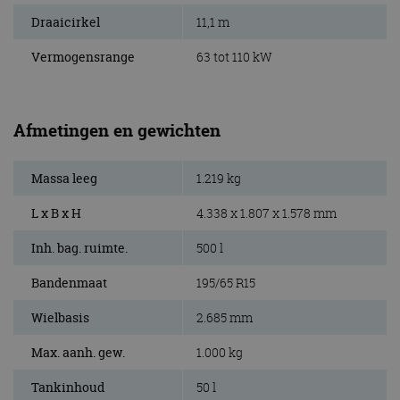
Draaicirkel
11,1 m
Vermogensrange
63 tot 110 kW
Afmetingen en gewichten
Massa leeg
1.219 kg
L x B x H
4.338 x 1.807 x 1.578 mm
Inh. bag. ruimte.
500 l
Bandenmaat
195/65 R15
Wielbasis
2.685 mm
Max. aanh. gew.
1.000 kg
Tankinhoud
50 l