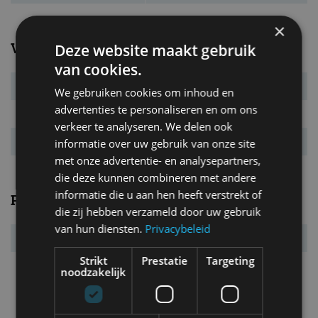
×
Verbruik
Deze website maakt gebruik
van cookies.
Verbr. gecomb.
5,0 l/100km
We gebruiken cookies om inhoud en
advertenties te personaliseren en om ons
CO₂-emissie
113 g/km
verkeer te analyseren. We delen ook
Energielabel
B
informatie over uw gebruik van onze site
met onze advertentie- en analysepartners,
die deze kunnen combineren met andere
informatie die u aan hen heeft verstrekt of
Prestaties
die zij hebben verzameld door uw gebruik
van hun diensten.
Privacybeleid
Acc. 0-100 km/u
10,7 s
Strikt
Prestatie
Targeting
Topsnelheid
192 km/u
noodzakelijk