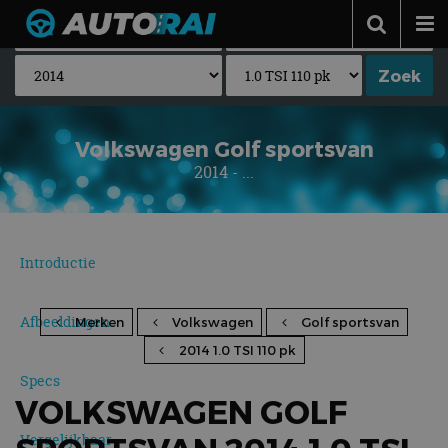
Autonieuws
Podcast
Autotests
Volkswagen Golf sportsvan
2014 - ...
Automerken
Adverteren
Contact
Introductie
MotorRAI.nl
Afbeeldingen
Merken
Volkswagen
Golf sportsvan
2014 1.0 TSI 110 pk
Specs
VOLKSWAGEN GOLF
Vergelijkbaar