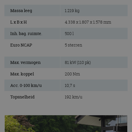
Massa leeg
1.219 kg
L x B x H
4.338 x 1.807 x 1.578 mm
Inh. bag. ruimte.
500 l
Euro NCAP
5 sterren
Max. vermogen
81 kW (110 pk)
Max. koppel
200 Nm
Acc. 0-100 km/u
10,7 s
Topsnelheid
192 km/u