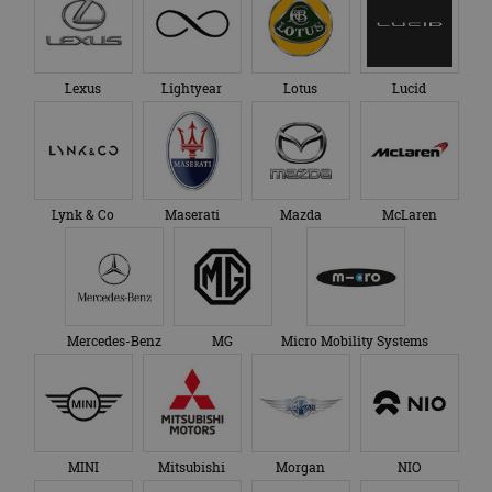
Lexus
Lightyear
Lotus
Lucid
Lynk & Co
Maserati
Mazda
McLaren
Mercedes-Benz
MG
Micro Mobility Systems
MINI
Mitsubishi
Morgan
NIO