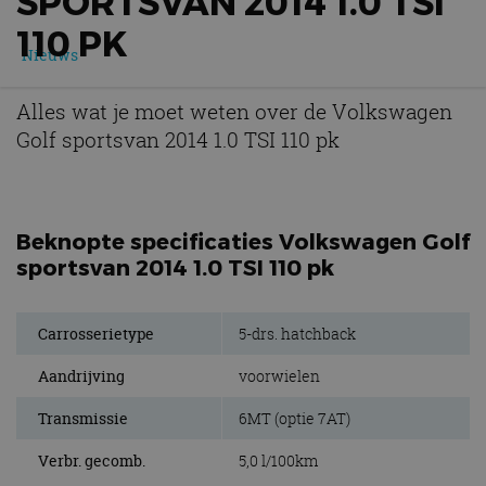
SPORTSVAN 2014 1.0 TSI
110 PK
Nieuws
Alles wat je moet weten over de Volkswagen
Golf sportsvan 2014 1.0 TSI 110 pk
Beknopte specificaties Volkswagen Golf
sportsvan 2014 1.0 TSI 110 pk
Carrosserietype
5-drs. hatchback
Aandrijving
voorwielen
Transmissie
6MT (optie 7AT)
Verbr. gecomb.
5,0 l/100km