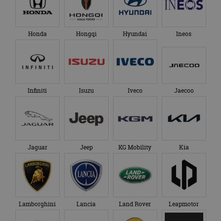
Honda
Hongqi
Hyundai
Ineos
Infiniti
Isuzu
Iveco
Jaecoo
Jaguar
Jeep
KG Mobility
Kia
Lamborghini
Lancia
Land Rover
Leapmotor