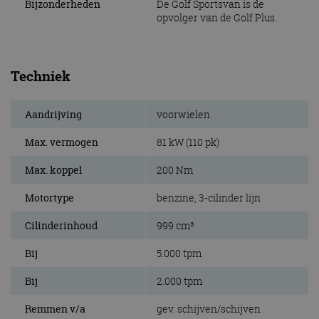
Bijzonderheden
De Golf Sportsvan is de
opvolger van de Golf Plus.
Techniek
Aandrijving
voorwielen
Max. vermogen
81 kW (110 pk)
Max. koppel
200 Nm
Motortype
benzine, 3-cilinder lijn
Cilinderinhoud
999 cm³
Bij
5.000 tpm
Bij
2.000 tpm
Remmen v/a
gev. schijven/schijven