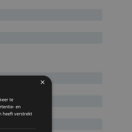
×
keer te
tentie- en
 heeft verstrekt