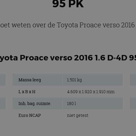
95 PK
moet weten over de Toyota Proace verso 2016 
yota Proace verso 2016 1.6 D-4D 9
Massa leeg
1.501 kg
L x B x H
4.609 x 1.920 x 1.910 mm
Inh. bag. ruimte.
180 l
Euro NCAP
niet getest