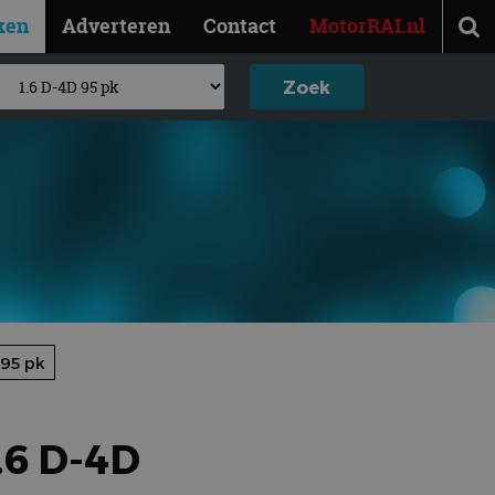
ken
Adverteren
Contact
MotorRAI.nl
 95 pk
6 D-4D