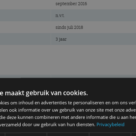
september 2016
n.v.t.
sinds juli 2018
3 jaar
voorwielen
e maakt gebruik van cookies.
70 kW (95 pk)
kies om inhoud en advertenties te personaliseren en om ons ver
210 Nm
len ook informatie over uw gebruik van onze site met onze adver
diesel, 4-cilinder lijn
 die deze kunnen combineren met andere informatie die u aan hen
n verzameld door uw gebruik van hun diensten.
Privacybeleid
1.560 cm³