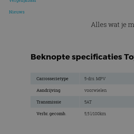
Vergelijkbaar
Nieuws
Alles wat je 
Beknopte specificaties To
Carrosserietype
5-drs. MPV
Aandrijving
voorwielen
Transmissie
5AT
Verbr. gecomb.
5,5 l/100km