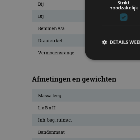
Strikt
Bij
noodzakelijk
Bij
Remmen v/a
Draaicirkel
DETAILS WE
Vermogensrange
S
Afmetingen en gewichten
Strikt noodzakelijke
accountbeheer. De we
Massa leeg
Naam
L x B x H
cf_clearance
Inh. bag. ruimte.
Bandenmaat