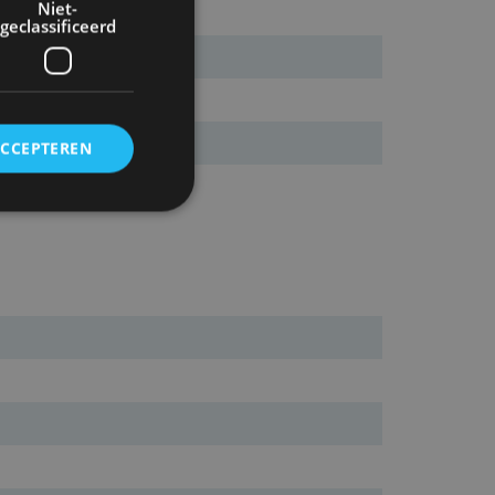
Niet-
geclassificeerd
ACCEPTEREN
rd
elding en
ervice om
es van de bezoeker
unen van de
den van