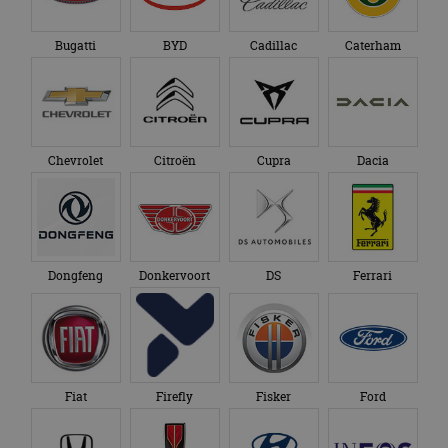
_fbp
2 maanden 4
Gebruikt door
Meta Platform
belangrijke update
weken
Facebook om een
Inc.
is van de meer
reeks
.autorai.nl
algemeen
Bugatti
BYD
Cadillac
Caterham
advertentieproducten
gebruikte
te leveren, zoals
analyseservice van
realtime bieden van
Google. Deze
externe adverteerders
cookie wordt
gebruikt om uniek
_gcl_au
2 maanden 4
Deze cookie wordt
Google LLC
gebruikers te
weken
ingesteld door
.autorai.nl
onderscheiden
Doubleclick en voert
door een
informatie uit over
Chevrolet
Citroën
Cupra
Dacia
willekeurig
hoe de eindgebruiker
gegenereerd
de website gebruikt
nummer toe te
en over eventuele
wijzen als klant-ID.
advertenties die de
Het is opgenomen
eindgebruiker heeft
in elk
gezien voordat hij de
paginaverzoek op
genoemde website
een site en wordt
bezocht.
Dongfeng
Donkervoort
DS
Ferrari
gebruikt om
bezoekers-, sessie-
IDE
1 jaar 1
Deze cookie wordt
Google LLC
en
maand
ingesteld door
.doubleclick.net
campagnegegeven
Doubleclick en voert
te berekenen voor
informatie uit over
de
hoe de eindgebruiker
analyserapporten
de website gebruikt
van de site.
en over eventuele
Fiat
Firefly
Fisker
Ford
advertenties die de
_ga_SC6JKZPPKY
.autorai.nl
1 jaar 1
Deze cookie wordt
eindgebruiker heeft
maand
gebruikt door
gezien voordat hij de
Google Analytics
genoemde website
om de sessiestatus