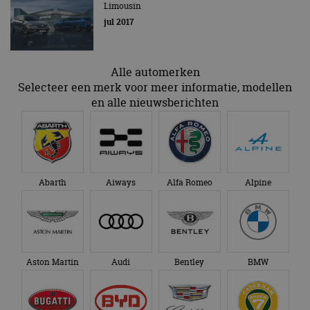
Limousin
veiligheid 
website fun
jul 2017
het bieden
beschermi
kwaadaard
bezoekers.
Alle automerken
CookieScriptConsent
4 weken 2
Deze cooki
CookieScript
Selecteer een merk voor meer informatie, modellen
dagen
gebruikt d
autorai.nl
Google Privacy Policy
Cookie-Scr
en alle nieuwsberichten
service om
cookievoo
bezoekers 
onthouden.
banner van
Script.com 
noodzakeli
te werken.
Abarth
Aiways
Alfa Romeo
Alpine
Aanbieder
Naam
Vervaldatum
Omschrijvi
Aanbieder
/
Domein
Naam
Vervaldatum
Omschrijving
/
Domein
Aston Martin
Audi
Bentley
BMW
omx_consent
.autorai.nl
1 jaar
_ga
1 jaar 1
Deze cookienaam
Google
Aanbieder
/
Naam
Vervaldatum
Omschrijving
g_id_2026041511536766
autorai.nl
1 jaar
maand
is gekoppeld aan
LLC
Domein
Google Universal
.autorai.nl
Analytics - wat een