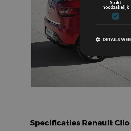
Strikt
noodzakelijk
DETAILS WE
S
Strikt noodzakelijke
accountbeheer. De we
Naam
cf_clearance
Specificaties Renault Clio 