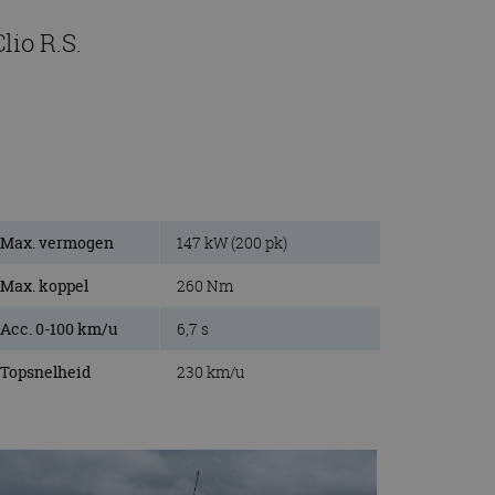
lio R.S.
Max. vermogen
147 kW (200 pk)
Max. koppel
260 Nm
Acc. 0-100 km/u
6,7 s
Topsnelheid
230 km/u