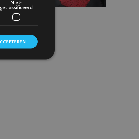
Niet-
geclassificeerd
ACCEPTEREN
rd
elding en
ervice om
es van de bezoeker
unen van de
den van