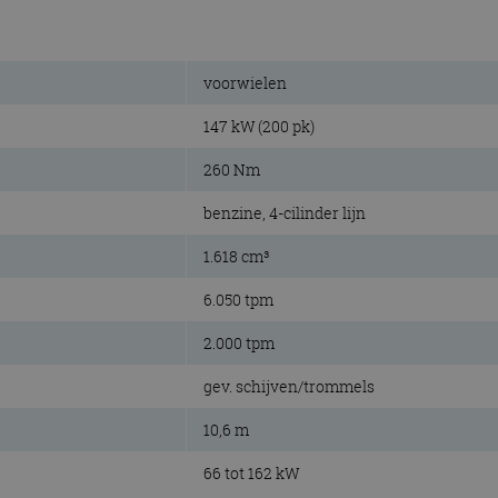
voorwielen
147 kW (200 pk)
260 Nm
benzine, 4-cilinder lijn
1.618 cm³
6.050 tpm
2.000 tpm
gev. schijven/trommels
10,6 m
66 tot 162 kW