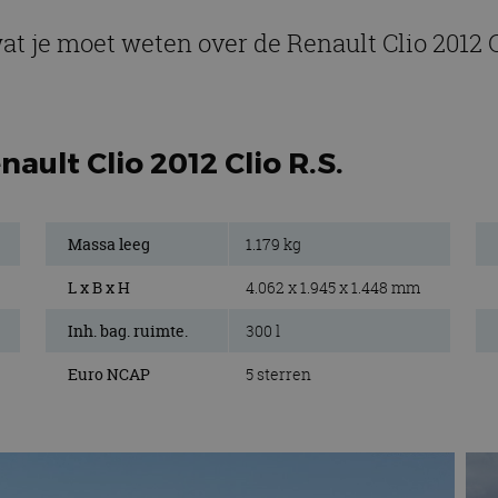
at je moet weten over de Renault Clio 2012 C
ault Clio 2012 Clio R.S.
Massa leeg
1.179 kg
L x B x H
4.062 x 1.945 x 1.448 mm
Inh. bag. ruimte.
300 l
Euro NCAP
5 sterren