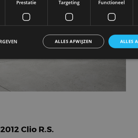
Prestatie
Targeting
Functioneel
ERGEVEN
ALLES AFWIJZEN
ALLES 
trikt noodzakelijk
Prestatie
Targeting
Functioneel
Niet-geclassificee
 cookies maken de kernfunctionaliteiten van de website mogelijk, zoals gebruikersaanm
bsite kan niet goed worden gebruikt zonder de strikt noodzakelijke cookies.
Aanbieder
/
Vervaldatum
Omschrijving
Domein
1 jaar
Deze cookie wordt gebruikt door de CloudFlare-s
Cloudflare,
vertrouwd webverkeer te identificeren en alle
Inc.
beveiligingsbeperkingen op basis van het IP-adr
.autorai.nl
te omzeilen. Het is essentieel voor het onderste
2012 Clio R.S.
veiligheid van een website functies en in het bie
bescherming tegen kwaadaardige bezoekers.