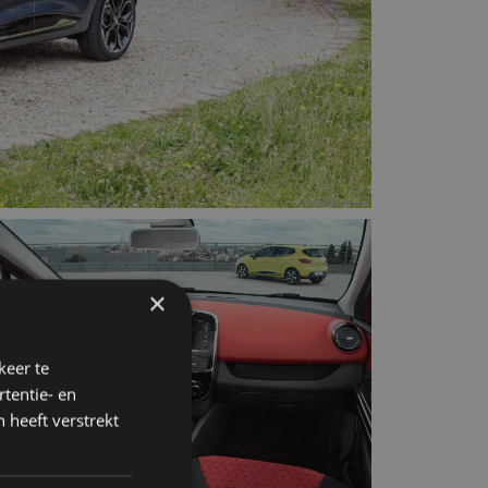
×
keer te
tentie- en
 heeft verstrekt