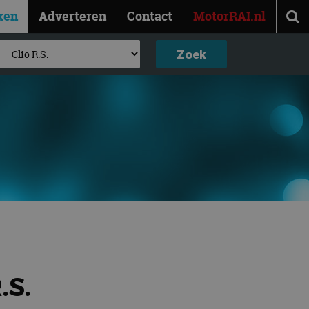
ken
Adverteren
Contact
MotorRAI.nl
.S.