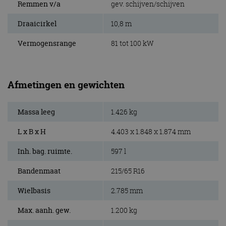
Remmen v/a
gev. schijven/schijven
Draaicirkel
10,8 m
Vermogensrange
81 tot 100 kW
Afmetingen en gewichten
Massa leeg
1.426 kg
L x B x H
4.403 x 1.848 x 1.874 mm
Inh. bag. ruimte.
597 l
Bandenmaat
215/65 R16
Wielbasis
2.785 mm
Max. aanh. gew.
1.200 kg