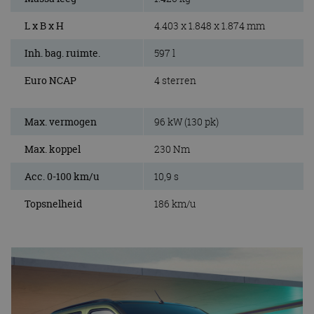
L x B x H
4.403 x 1.848 x 1.874 mm
Inh. bag. ruimte.
597 l
Euro NCAP
4 sterren
Max. vermogen
96 kW (130 pk)
Max. koppel
230 Nm
Acc. 0-100 km/u
10,9 s
Topsnelheid
186 km/u