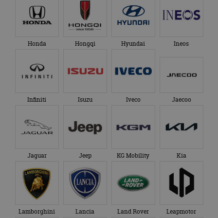
Honda
Hongqi
Hyundai
Ineos
Infiniti
Isuzu
Iveco
Jaecoo
Jaguar
Jeep
KG Mobility
Kia
Lamborghini
Lancia
Land Rover
Leapmotor