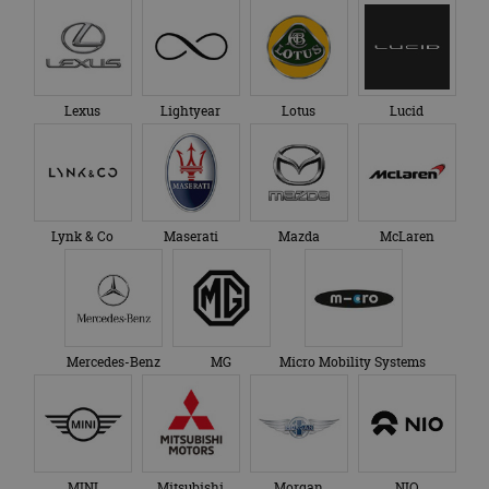
Lexus
Lightyear
Lotus
Lucid
Lynk & Co
Maserati
Mazda
McLaren
Mercedes-Benz
MG
Micro Mobility Systems
MINI
Mitsubishi
Morgan
NIO