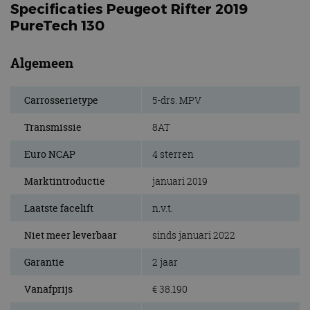
Specificaties Peugeot Rifter 2019
PureTech 130
Algemeen
Carrosserietype
5-drs. MPV
Transmissie
8AT
Euro NCAP
4 sterren
Marktintroductie
januari 2019
Laatste facelift
n.v.t.
Niet meer leverbaar
sinds januari 2022
Garantie
2 jaar
Vanafprijs
€ 38.190