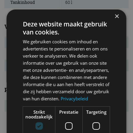
Tankinhoud
60 l
×
Deze website maakt gebruik
Verbruik
van cookies.
We gebruiken cookies om inhoud en
Verbr. gecomb.
6,9 l/100km
advertenties te personaliseren en om ons
CO₂-emissie
155 g/km
verkeer te analyseren. We delen ook
informatie over uw gebruik van onze site
Energielabel
E
met onze advertentie- en analysepartners,
die deze kunnen combineren met andere
informatie die u aan hen heeft verstrekt of
Prestaties
die zij hebben verzameld door uw gebruik
van hun diensten.
Privacybeleid
Acc. 0-100 km/u
10,9 s
Strikt
Prestatie
Targeting
noodzakelijk
Topsnelheid
186 km/u