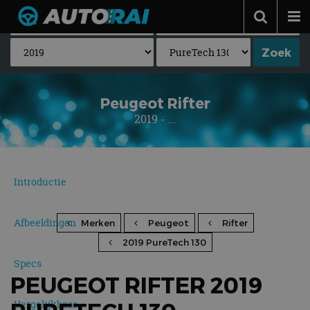
Autonieuws
Podcast
Autotests
Peugeot Rifter
2019 - ...
Automerken
Adverteren
Contact
Introductie
MotorRAI.nl
Afbeeldingen
Merken
Peugeot
Rifter
2019 PureTech 130
Specs
PEUGEOT RIFTER 2019
Vergelijkbaar