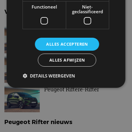
Functioneel
Niet-
Vergelijkbare uitvoeringen
geclassificeerd
Peugeot RifterPureTech 110
ALLES ACCEPTEREN
Peugeot Rifter1.5 BlueHDi 100
ALLES AFWIJZEN
DETAILS WEERGEVEN
Peugeot Riftere-Rifter
Strikt noodzakelijk
Prestatie
Targeting
Functioneel
Niet-geclassificeerd
Strikt noodzakelijke cookies maken de
Peugeot Rifter nieuws
kernfunctionaliteiten van de website mogelijk, zoals
gebruikersaanmelding en accountbeheer. De