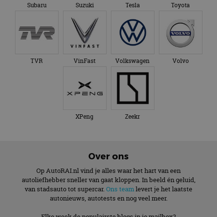
Subaru
Suzuki
Tesla
Toyota
TVR
VinFast
Volkswagen
Volvo
XPeng
Zeekr
Over ons
Op AutoRAI.nl vind je alles waar het hart van een
autoliefhebber sneller van gaat kloppen. In beeld én geluid,
van stadsauto tot supercar.
Ons team
levert je het laatste
autonieuws, autotests en nog veel meer.
Elke week de populairste blogs in je mailbox?