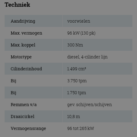
Techniek
Aandrijving
voorwielen
Max. vermogen
96 kW (130 pk)
Max. koppel
300 Nm
Motortype
diesel, 4-cilinder lijn
Cilinderinhoud
1.499 cm³
Bij
3.750 tpm
Bij
1.750 tpm
Remmen v/a
gev. schijven/schijven
Draaicirkel
10,8 m
Vermogensrange
96 tot 265 kW