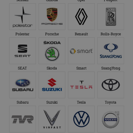
Polestar
Porsche
Renault
Rolls-Royce
SEAT
Skoda
Smart
SsangYong
Subaru
Suzuki
Tesla
Toyota