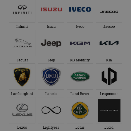
Infiniti
Isuzu
Iveco
Jaecoo
Jaguar
Jeep
KG Mobility
Kia
Lamborghini
Lancia
Land Rover
Leapmotor
Lexus
Lightyear
Lotus
Lucid