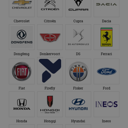
Chevrolet
Citroën
Cupra
Dacia
Dongfeng
Donkervoort
DS
Ferrari
Fiat
Firefly
Fisker
Ford
Honda
Hongqi
Hyundai
Ineos