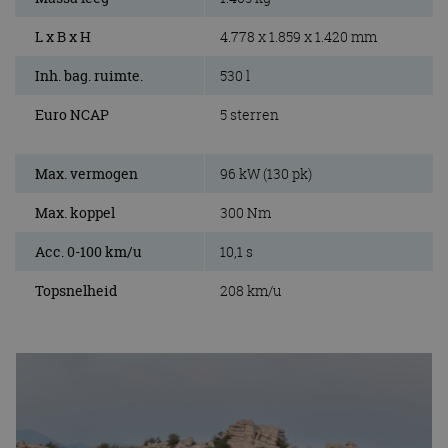
L x B x H
4.778 x 1.859 x 1.420 mm
Inh. bag. ruimte.
530 l
Euro NCAP
5 sterren
Max. vermogen
96 kW (130 pk)
Max. koppel
300 Nm
Acc. 0-100 km/u
10,1 s
Topsnelheid
208 km/u