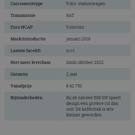
Carrosserietype
5-drs. stationwagen
Transmissie
8AT
Euro NCAP
5 sterren
Marktintroductie
januari 2019
Laatste facelift
n.v.t.
Niet meer leverbaar
sinds oktober 2022
Garantie
2 jaar
Vanafprijs
€ 42.750
Bijzonderheden
Bij de nieuwe 508 SW speelt
design een grotere rol dan
ooit. De kofferbak is iets
kleiner geworden.