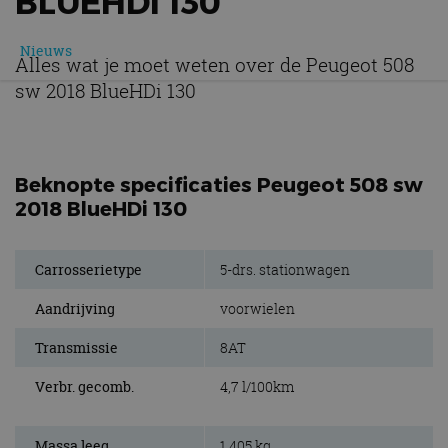
BLUEHDI 130
Nieuws
Alles wat je moet weten over de Peugeot 508
sw 2018 BlueHDi 130
Beknopte specificaties Peugeot 508 sw
2018 BlueHDi 130
Carrosserietype
5-drs. stationwagen
Aandrijving
voorwielen
Transmissie
8AT
Verbr. gecomb.
4,7 l/100km
Massa leeg
1.405 kg