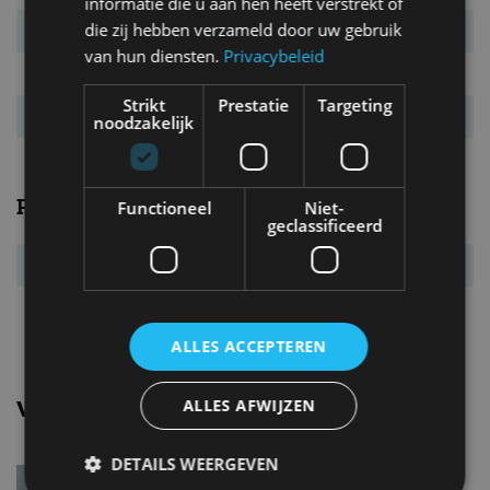
informatie die u aan hen heeft verstrekt of
die zij hebben verzameld door uw gebruik
Verbr. gecomb.
4,7 l/100km
van hun diensten.
Privacybeleid
CO₂-emissie
123 g/km
Strikt
Prestatie
Targeting
Energielabel
B
noodzakelijk
Prestaties
Functioneel
Niet-
geclassificeerd
Acc. 0-100 km/u
10,1 s
Topsnelheid
208 km/u
ALLES ACCEPTEREN
ALLES AFWIJZEN
Vergelijkbare uitvoeringen
DETAILS WEERGEVEN
Peugeot 508 swPureTech 130