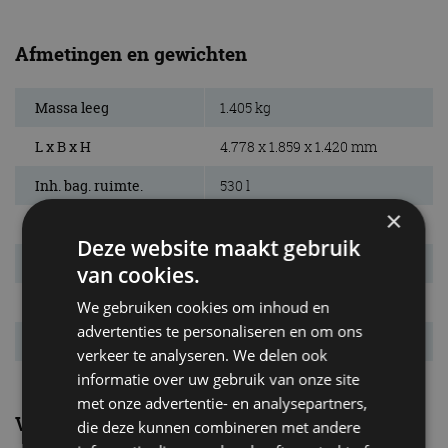
Afmetingen en gewichten
Massa leeg
1.405 kg
L x B x H
4.778 x 1.859 x 1.420 mm
Inh. bag. ruimte.
530 l
×
Bandenmaat
215/60 R16
Deze website maakt gebruik
Wielbasis
2.793 mm
van cookies.
Max. aanh. gew.
1.500 kg
We gebruiken cookies om inhoud en
advertenties te personaliseren en om ons
Tankinhoud
55 l
verkeer te analyseren. We delen ook
informatie over uw gebruik van onze site
met onze advertentie- en analysepartners,
Verbruik
die deze kunnen combineren met andere