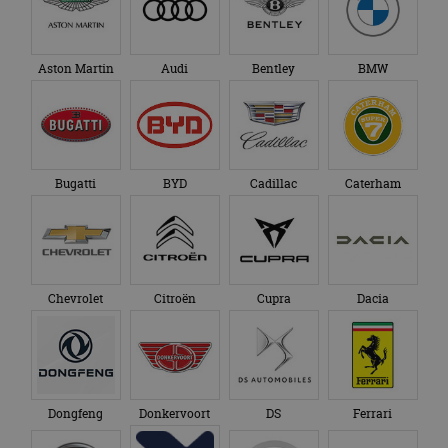
Aston Martin
Audi
Bentley
BMW
Bugatti
BYD
Cadillac
Caterham
Chevrolet
Citroën
Cupra
Dacia
Dongfeng
Donkervoort
DS
Ferrari