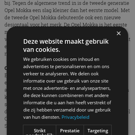
bij. Tegen de algemene trend in is de tweede generatie
Opel Mokka een slag kleiner dan het eerste model. Met
de tweede Opel Mokka debuteerde ook een nieuwe
designtaal voor het merk. De Opel Mokka is het eerste
×
model met het Opel Vizor: de zwarte balk aan de
voorzijde. Dit stijlkenmerk is het nieuwe familiegezicht
Deze website maakt gebruik
en verscheen daarna ook op alle andere Opel-
van cookies.
modellen.
We gebruiken cookies om inhoud en
advertenties te personaliseren en om ons
Opel Mokka volledig elektrisch
verkeer te analyseren. We delen ook
Een belangrijke nieuwe uitvoering is de Opel Mokka-e,
informatie over uw gebruik van onze site
een volledig elektrische variant van de auto. Met een
met onze advertentie- en analysepartners,
actieradius van ruim 300 kilometer (latere exemplaren
die deze kunnen combineren met andere
komen 400 km ver) mengt Opel zich daarmee in de
informatie die u aan hen heeft verstrekt of
steeds belangrijkere markt van elektrische auto's. Ook
die zij hebben verzameld door uw gebruik
de Opel Mokka-e is technisch vrijwel gelijk aan de Opel
van hun diensten.
Privacybeleid
Corsa-e, de Peugeots e-208 en e-2008 en nog enkele
Stellantis-modellen.
Strikt
Prestatie
Targeting