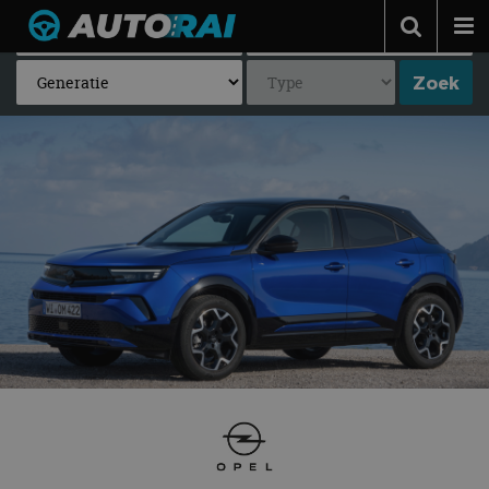
Autonieuws
Podcast
Autotests
Automerken
Adverteren
Contact
MotorRAI.nl