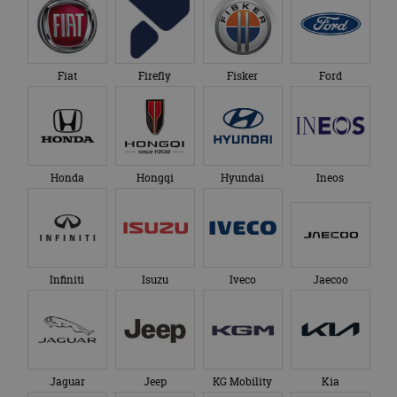
Fiat
Firefly
Fisker
Ford
Honda
Hongqi
Hyundai
Ineos
Infiniti
Isuzu
Iveco
Jaecoo
Jaguar
Jeep
KG Mobility
Kia