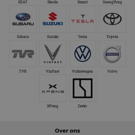
SEAT
Skoda
Smart
SsangYong
Subaru
Suzuki
Tesla
Toyota
TVR
VinFast
Volkswagen
Volvo
XPeng
Zeekr
Over ons