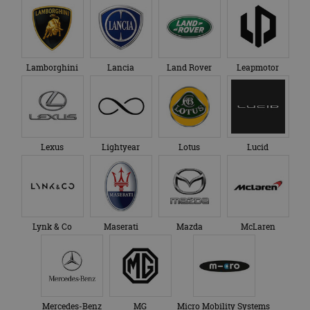
Lamborghini
Lancia
Land Rover
Leapmotor
Lexus
Lightyear
Lotus
Lucid
Lynk & Co
Maserati
Mazda
McLaren
Mercedes-Benz
MG
Micro Mobility Systems