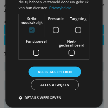
die zij hebben verzameld door uw gebruik
prijs-kwaliteitverhouding, moderne uitrusting en brede
van hun diensten.
Privacybeleid
uitvoeringenaanbod.
Strikt
Prestatie
Targeting
meer Opel Astra
noodzakelijk
Opel Astra specificaties
Opel Astra nieuws
Functioneel
Niet-
geclassificeerd
Technisch
Motortype
benzine, 3-cilinder lijn
ALLES ACCEPTEREN
Cilinderinhoud
1.199 cm³
ALLES AFWIJZEN
Max. vermogen
81 kW (110 pk)
Bij
5.500 tpm
DETAILS WEERGEVEN
Max. koppel
205 Nm