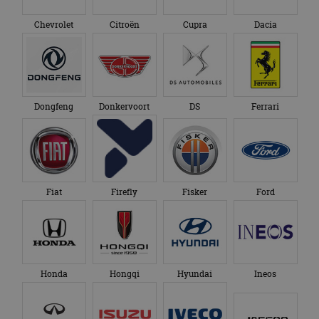
Chevrolet
Citroën
Cupra
Dacia
Dongfeng
Donkervoort
DS
Ferrari
Fiat
Firefly
Fisker
Ford
Honda
Hongqi
Hyundai
Ineos