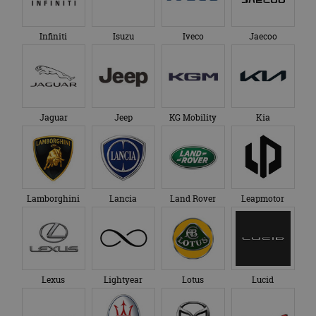
Infiniti
Isuzu
Iveco
Jaecoo
Jaguar
Jeep
KG Mobility
Kia
Lamborghini
Lancia
Land Rover
Leapmotor
Lexus
Lightyear
Lotus
Lucid