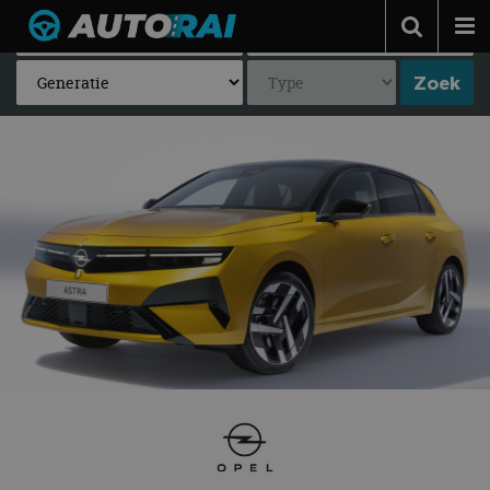
Autonieuws
Podcast
Autotests
Automerken
Adverteren
Contact
MotorRAI.nl