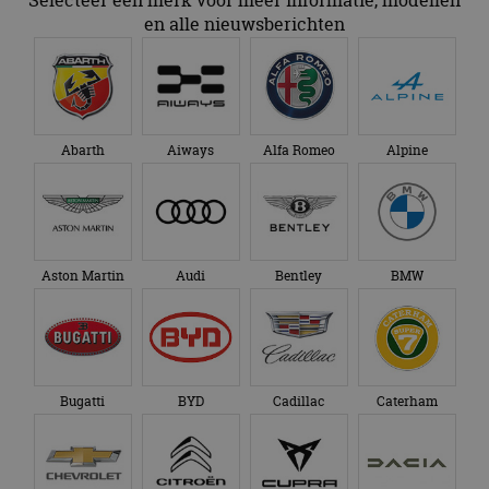
en alle nieuwsberichten
Abarth
Aiways
Alfa Romeo
Alpine
Aston Martin
Audi
Bentley
BMW
Bugatti
BYD
Cadillac
Caterham