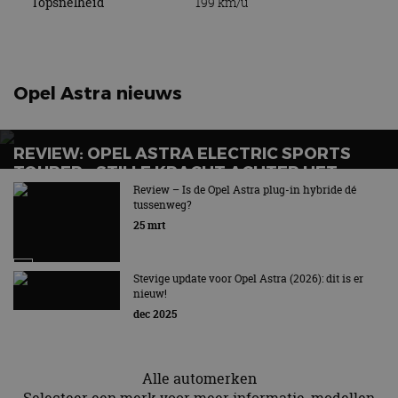
Topsnelheid
199 km/u
Opel Astra nieuws
REVIEW: OPEL ASTRA ELECTRIC SPORTS
TOURER – STILLE KRACHT ACHTER HET
VOETBALTEAM?
Review – Is de Opel Astra plug-in hybride dé
tussenweg?
25 mrt
Stevige update voor Opel Astra (2026): dit is er
nieuw!
dec 2025
Alle automerken
Selecteer een merk voor meer informatie, modellen