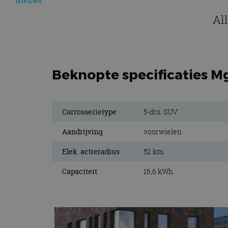
Nieuws
Al
Beknopte specificaties M
Carrosserietype
5-drs. SUV
Aandrijving
voorwielen
Elek. actieradius
52 km
Capaciteit
16,6 kWh