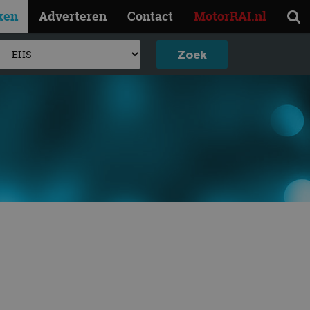
ken
Adverteren
Contact
MotorRAI.nl