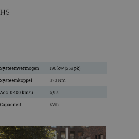
EHS
Systeemvermogen
190 kW (258 pk)
Systeemkoppel
370 Nm
Acc. 0-100 km/u
6,9 s
Capaciteit
kWh