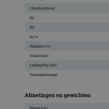
CookieScriptConse
Cilinderinhoud
Bij
Naam
Bij
Naam
omx_consent
Aanbiede
Naam
Domein
Accu
g_id_202604151153
_ga
_fbp
Meta Pla
Remmen v/a
Inc.
.autorai.n
Draaicirkel
_gcl_au
Google L
.autorai.n
Laadtijd bij 220V
_ga_SC6JKZPPKY
IDE
Google L
Vermogensrange
.doublecl
Afmetingen en gewichten
Massa leeg