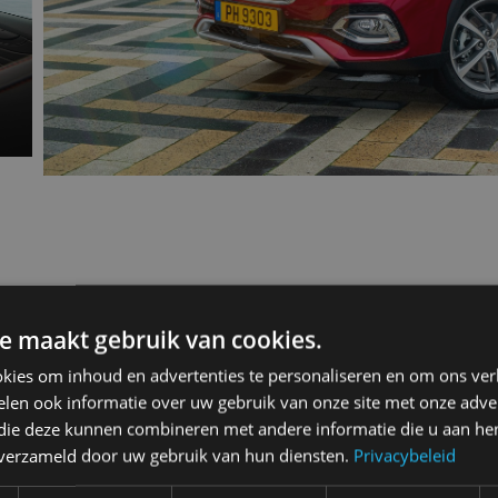
0 EHS
e maakt gebruik van cookies.
kies om inhoud en advertenties te personaliseren en om ons ver
len ook informatie over uw gebruik van onze site met onze adver
 die deze kunnen combineren met andere informatie die u aan hen
5-drs. SUV
n verzameld door uw gebruik van hun diensten.
Privacybeleid
5 sterren