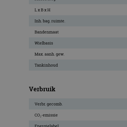
L x B x H
Inh. bag. ruimte.
Bandenmaat
Wielbasis
Max. aanh. gew.
Tankinhoud
Verbruik
Verbr. gecomb.
CO₂-emissie
Energielabel