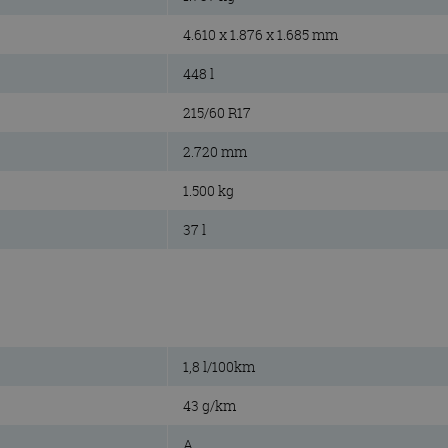
4.610 x 1.876 x 1.685 mm
448 l
215/60 R17
2.720 mm
1.500 kg
37 l
1,8 l/100km
43 g/km
A