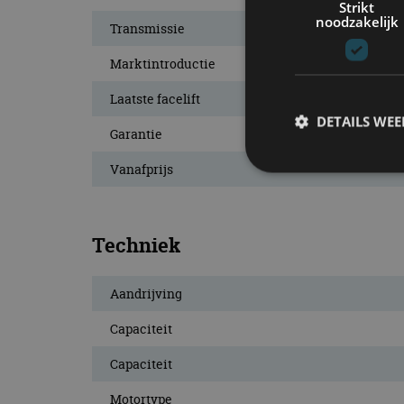
Strikt
noodzakelijk
Transmissie
Marktintroductie
Laatste facelift
DETAILS WE
Garantie
Vanafprijs
S
Techniek
Strikt noodzakelijke
accountbeheer. De we
Naam
Aandrijving
cf_clearance
Capaciteit
Capaciteit
Motortype