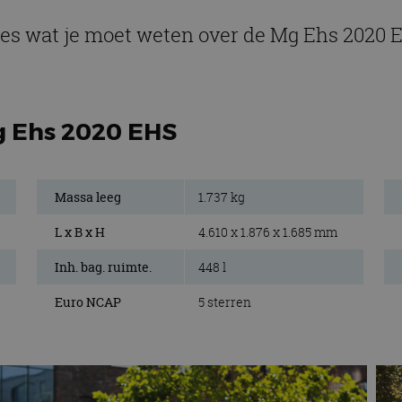
les wat je moet weten over de Mg Ehs 2020 
g Ehs 2020 EHS
Massa leeg
1.737 kg
L x B x H
4.610 x 1.876 x 1.685 mm
Inh. bag. ruimte.
448 l
Euro NCAP
5 sterren