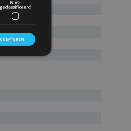
Niet-
geclassificeerd
ACCEPTEREN
rd
elding en
ervice om
es van de bezoeker
unen van de
den van