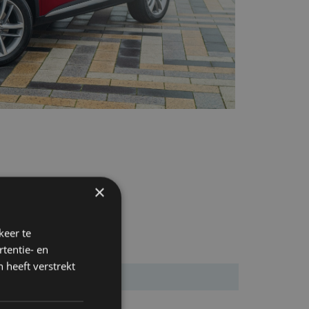
×
keer te
tentie- en
 heeft verstrekt