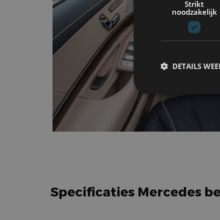
Strikt
noodzakelijk
DETAILS WE
S
Strikt noodzakelijke
accountbeheer. De we
Naam
cf_clearance
Specificaties Mercedes be