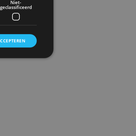
Niet-
geclassificeerd
ACCEPTEREN
rd
elding en
ervice om
es van de bezoeker
unen van de
den van