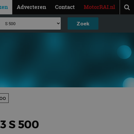
ken
Adverteren
Contact
MotorRAI.nl
500
3 S 500