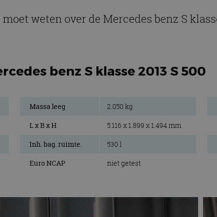
e moet weten over de Mercedes benz S klass
rcedes benz S klasse 2013 S 500
Massa leeg
2.050 kg
L x B x H
5.116 x 1.899 x 1.494 mm
Inh. bag. ruimte.
530 l
Euro NCAP
niet getest