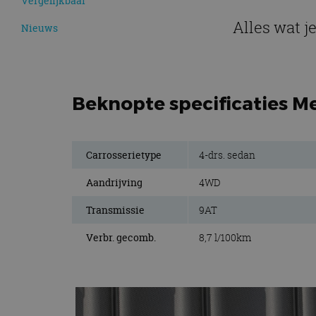
Vergelijkbaar
Alles wat j
Nieuws
Beknopte specificaties Me
Carrosserietype
4-drs. sedan
Aandrijving
4WD
Transmissie
9AT
Verbr. gecomb.
8,7 l/100km