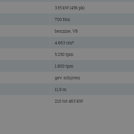
335 kW (456 pk)
700 Nm
benzine, V8
4.663 cm³
5.250 tpm
1.800 tpm
gev. schijven
11,9 m
210 tot 463 kW