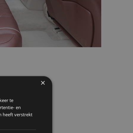
×
keer te
tentie- en
 heeft verstrekt