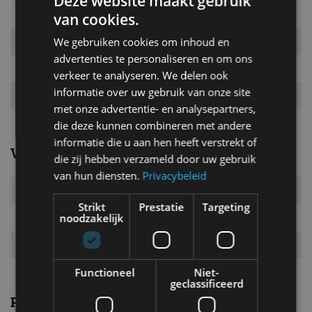
Deze website maakt gebruik
Bandenmaat
245/50 R18 / 275/45 R18
van cookies.
We gebruiken cookies om inhoud en
Wielbasis
3.035 mm
advertenties te personaliseren en om ons
Max. aanh. gew.
n.v.t. kg
verkeer te analyseren. We delen ook
informatie over uw gebruik van onze site
Tankinhoud
70 l
met onze advertentie- en analysepartners,
die deze kunnen combineren met andere
informatie die u aan hen heeft verstrekt of
Verbruik
die zij hebben verzameld door uw gebruik
van hun diensten.
Privacybeleid
Verbr. gecomb.
2,8 l/100km
Strikt
Prestatie
Targeting
noodzakelijk
CO₂-emissie
65 g/km
Energielabel
A
Functioneel
Niet-
geclassificeerd
Prestaties