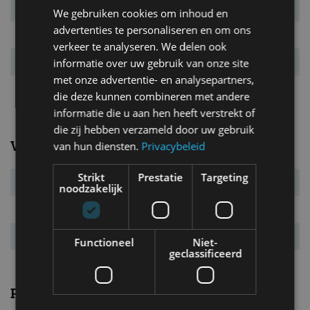
Bandenmaat
2315/30 R20
We gebruiken cookies om inhoud en
advertenties te personaliseren en om ons
L x B x H
4.744 x 2.153 x 1.195 mm
verkeer te analyseren. We delen ook
Massa leeg
1.198 kg
informatie over uw gebruik van onze site
met onze advertentie- en analysepartners,
Max. aanh. gew.
n.v.t. kg
die deze kunnen combineren met andere
informatie die u aan hen heeft verstrekt of
die zij hebben verzameld door uw gebruik
Verbruik
van hun diensten.
Privacybeleid
Strikt
Prestatie
Targeting
Verbr. gecomb.
12,4 l/100km
noodzakelijk
CO₂-emissie
280 g/km
Energielabel
G
Functioneel
Niet-
geclassificeerd
Prestaties