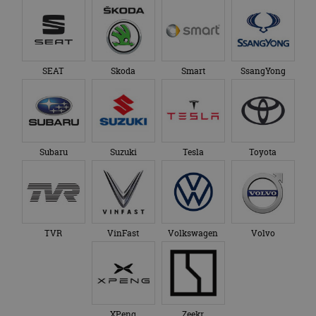
SEAT
Skoda
Smart
SsangYong
Subaru
Suzuki
Tesla
Toyota
TVR
VinFast
Volkswagen
Volvo
XPeng
Zeekr