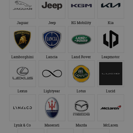
Jaguar
Jeep
KG Mobility
Kia
Lamborghini
Lancia
Land Rover
Leapmotor
Lexus
Lightyear
Lotus
Lucid
Lynk & Co
Maserati
Mazda
McLaren