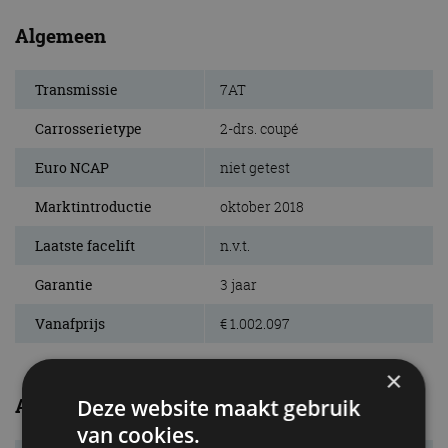
Algemeen
Transmissie
7AT
Carrosserietype
2-drs. coupé
Euro NCAP
niet getest
Marktintroductie
oktober 2018
Laatste facelift
n.v.t.
Garantie
3 jaar
Vanafprijs
€ 1.002.097
×
Afmetingen/gewichten
Deze website maakt gebruik
van cookies.