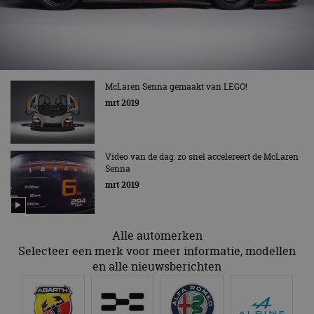
CloudFlare
.autorai.nl
vertrouwd
te identific
beveiligin
op basis va
adres van 
te omzeilen
essentieel 
ondersteu
McLaren Senna gemaakt van LEGO!
veiligheid 
website fun
mrt 2019
het bieden
beschermi
kwaadaard
bezoekers.
Video van de dag: zo snel accelereert de McLaren
CookieScriptConsent
4 weken 2
Deze cooki
CookieScript
Senna
dagen
gebruikt d
autorai.nl
Google Privacy Policy
Cookie-Scr
mrt 2019
service om
cookievoo
bezoekers 
onthouden.
banner van
Alle automerken
Script.com 
noodzakeli
Selecteer een merk voor meer informatie, modellen
te werken.
en alle nieuwsberichten