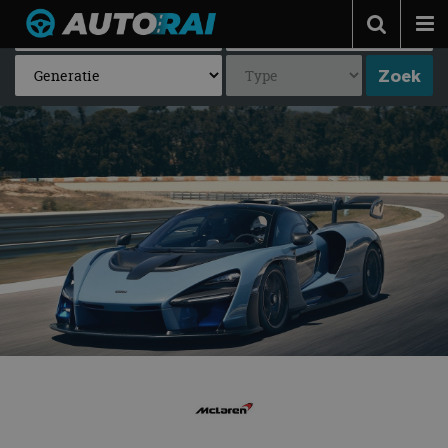
Autonieuws
Podcast
Autotests
Automerken
Adverteren
Contact
MotorRAI.nl