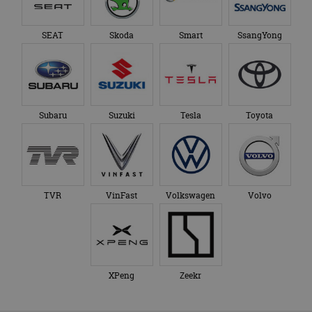
SEAT
Skoda
Smart
SsangYong
Subaru
Suzuki
Tesla
Toyota
TVR
VinFast
Volkswagen
Volvo
XPeng
Zeekr