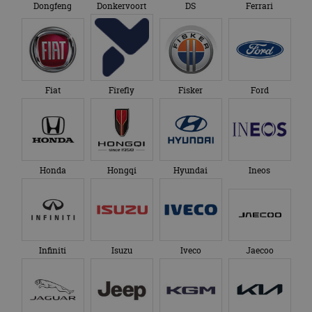
Dongfeng
Donkervoort
DS
Ferrari
Fiat
Firefly
Fisker
Ford
Honda
Hongqi
Hyundai
Ineos
Infiniti
Isuzu
Iveco
Jaecoo