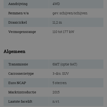
Aandrijving
4WD
Remmen v/a
gev. schijven/schijven
Draaicirkel
11,2 m
Vermogensrange
110 tot 177 kW
Algemeen
Transmissie
6MT (optie 9AT)
Carrosserietype
3-drs. SUV
Euro NCAP
5 sterren
Marktintroductie
2015
Laatste facelift
n.v.t.