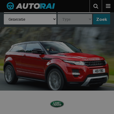
Autonieuws
Podcast
Autotests
Automerken
Adverteren
Contact
MotorRAI.nl