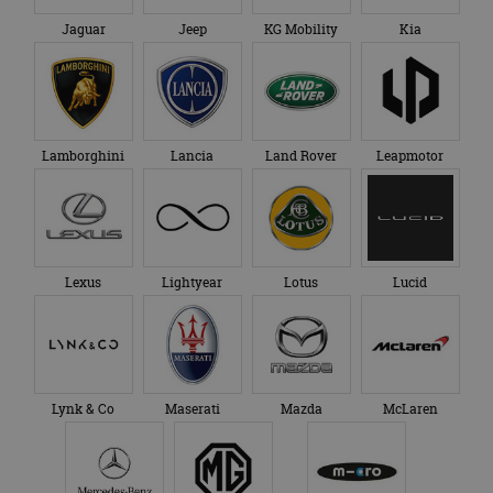
Jaguar
Jeep
KG Mobility
Kia
Lamborghini
Lancia
Land Rover
Leapmotor
Lexus
Lightyear
Lotus
Lucid
Lynk & Co
Maserati
Mazda
McLaren