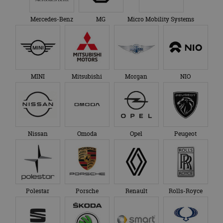
Mercedes-Benz
MG
Micro Mobility Systems
MINI
Mitsubishi
Morgan
NIO
Nissan
Omoda
Opel
Peugeot
Polestar
Porsche
Renault
Rolls-Royce