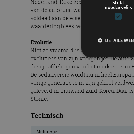
Nederland. Deze keer was de kwaliteit 
Strikt
noodzakelijk
van de auto juist wat saai gevonden. De d
voldeed aan de eisen van de Europese co
waardering bleek wel uit de verkoopcijfe
DETAILS WE
Evolutie
Niet zo vreemd dus dat de in 2017 gepres
evolutie is van zijn voorganger. De aut
designafdelingen van het merk en is in E
S
De sedanversie wordt nu in heel Europa 
Strikt noodzakelijke
vorige generatie is in zijn geheel verdw
accountbeheer. De we
geleverd in thuisland Zuid-Korea. Daar is
Naam
Stonic.
cf_clearance
Technisch
Motortype