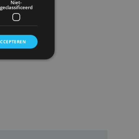
Niet-
geclassificeerd
e
ACCEPTEREN
rd
elding en
ervice om
es van de bezoeker
unen van de
den van