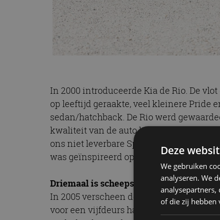
In 2000 introduceerde Kia de Rio. De vlo
op leeftijd geraakte, veel kleinere Pride 
sedan/hatchback. De Rio werd gewaardee
kwaliteit van de auto liet volgens velen 
ons niet leverbare Sport-Pack, waarmee d
Deze websit
was geïnspireerd op de Subaru Impreza W
We gebruiken coo
analyseren. We de
Driemaal is scheepsrecht
analysepartners,
In 2005 verscheen de tweede generatie. 
of die zij hebbe
voor een vijfdeurs hatchbackvariant. De