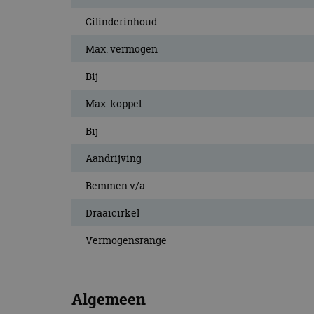
CookieScriptConse
Cilinderinhoud
Max. vermogen
Naam
Bij
Naam
omx_consent
Aanbiede
Naam
Max. koppel
Domein
g_id_202604151153
_ga
_fbp
Meta Pla
Bij
Inc.
.autorai.n
Aandrijving
_gcl_au
Google L
.autorai.n
Remmen v/a
_ga_SC6JKZPPKY
IDE
Google L
Draaicirkel
.doublecl
Vermogensrange
Algemeen