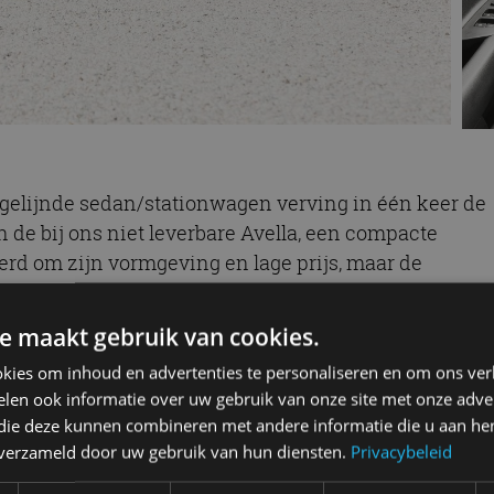
t gelijnde sedan/stationwagen verving in één keer de
en de bij ons niet leverbare Avella, een compacte
rd om zijn vormgeving en lage prijs, maar de
te wensen over. Een opvallende uitvoering was het bij
e auto sportieve aankleding kreeg die overduidelijk
e maakt gebruik van cookies.
RX STi van destijds. Inclusief goudkleurige velgen.
kies om inhoud en advertenties te personaliseren en om ons ver
len ook informatie over uw gebruik van onze site met onze adver
 die deze kunnen combineren met andere informatie die u aan hen
De stationcar kwam te vervallen en werd ingeruild
n verzameld door uw gebruik van hun diensten.
Privacybeleid
 sedanversie bleef bestaan, maar kwam niet meer naa