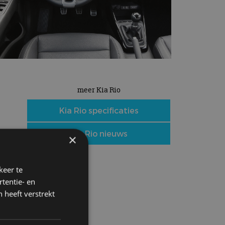
meer Kia Rio
Kia Rio specificaties
Kia Rio nieuws
×
keer te
tentie- en
 heeft verstrekt
r