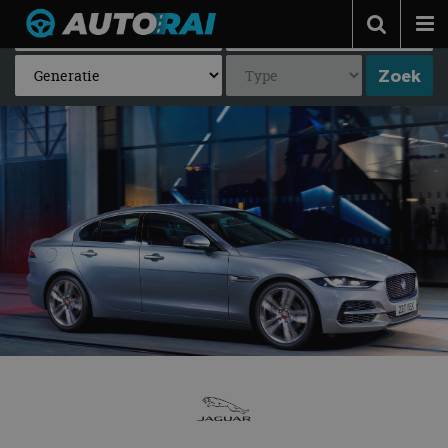
Autonieuws
Podcast
Autotests
Automerken
Adverteren
Contact
MotorRAI.nl