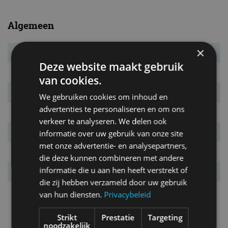
Algemeen
×
Transmissie
8AT
Deze website maakt gebruik
Carrosserietype
4-drs. sedan
van cookies.
Euro NCAP
5 sterren
We gebruiken cookies om inhoud en
advertenties te personaliseren en om ons
Marktintroductie
oktober 2014
verkeer te analyseren. We delen ook
Laatste facelift
februari 2019
informatie over uw gebruik van onze site
met onze advertentie- en analysepartners,
Garantie
3 jaar
die deze kunnen combineren met andere
informatie die u aan hen heeft verstrekt of
Vanafprijs
€ 57.380
die zij hebben verzameld door uw gebruik
Bijzonderheden
De XE is uitsluitend
van hun diensten.
Privacybeleid
leverbaar met een
automatische transmissie.
Strikt
Prestatie
Targeting
noodzakelijk