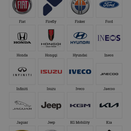
Fiat
Firefly
Fisker
Ford
Honda
Hongqi
Hyundai
Ineos
Infiniti
Isuzu
Iveco
Jaecoo
Jaguar
Jeep
KG Mobility
Kia