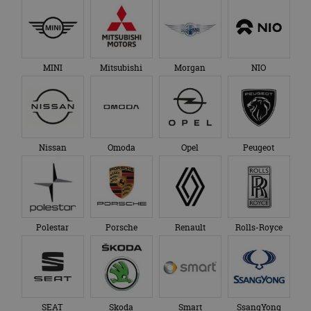
MINI
Mitsubishi
Morgan
NIO
Nissan
Omoda
Opel
Peugeot
Polestar
Porsche
Renault
Rolls-Royce
SEAT
Skoda
Smart
SsangYong