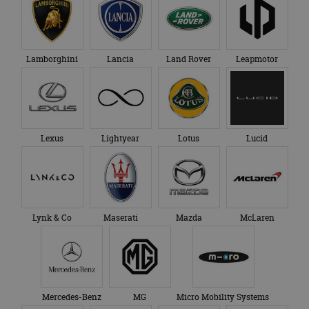
Lamborghini
Lancia
Land Rover
Leapmotor
Lexus
Lightyear
Lotus
Lucid
Lynk & Co
Maserati
Mazda
McLaren
Mercedes-Benz
MG
Micro Mobility Systems