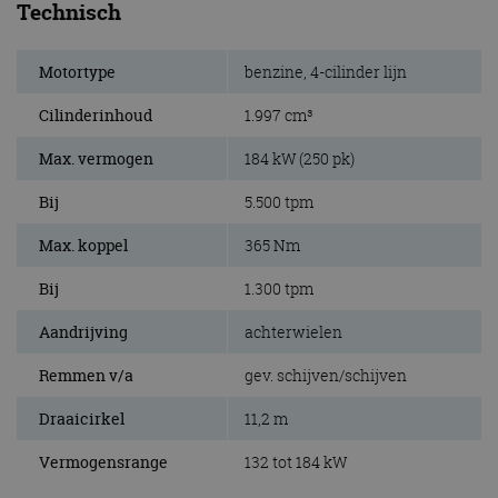
Technisch
Motortype
benzine, 4-cilinder lijn
Cilinderinhoud
1.997 cm³
Max. vermogen
184 kW (250 pk)
Bij
5.500 tpm
Max. koppel
365 Nm
Bij
1.300 tpm
Aandrijving
achterwielen
Remmen v/a
gev. schijven/schijven
Draaicirkel
11,2 m
Vermogensrange
132 tot 184 kW