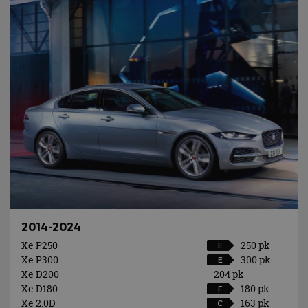
2014-2024
Xe P250
250 pk
E
Xe P300
300 pk
E
Xe D200
204 pk
Xe D180
180 pk
F
Xe 2.0D
163 pk
C