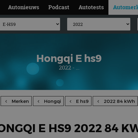
Autonieuws
Podcast
Autotests
Automer
Hongqi E hs9
2022 - ...
Merken
Hongqi
E hs9
2022 84 kWh
ONGQI E HS9 2022 84 K