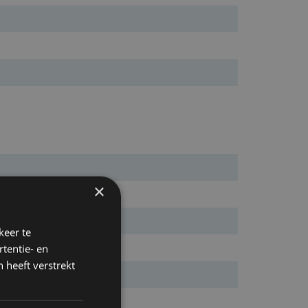
×
keer te
tentie- en
 heeft verstrekt