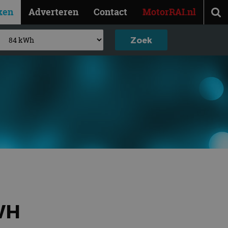
ken
Adverteren
Contact
MotorRAI.nl
WH