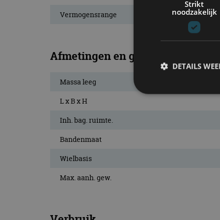
Strikt
noodzakelijk
Vermogensrange
Afmetingen en gewichten
DETAILS WE
Massa leeg
L x B x H
S
Inh. bag. ruimte.
Strikt noodzakelijke
Bandenmaat
accountbeheer. De we
Wielbasis
Naam
Max. aanh. gew.
cf_clearance
Verbruik