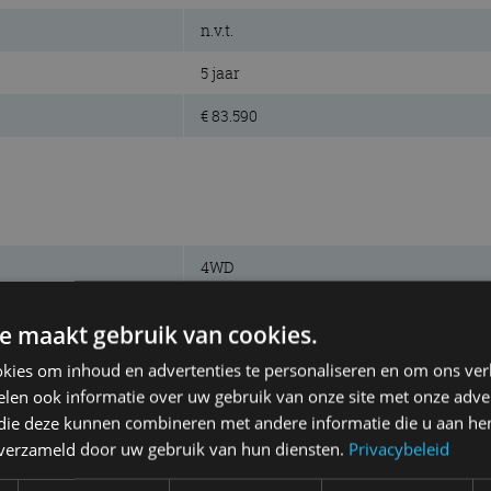
n.v.t.
5 jaar
€ 83.590
4WD
396 km
e maakt gebruik van cookies.
84 kWh
kies om inhoud en advertenties te personaliseren en om ons ver
elektrisch
len ook informatie over uw gebruik van onze site met onze adver
 die deze kunnen combineren met andere informatie die u aan hen
lithium-ion
n verzameld door uw gebruik van hun diensten.
Privacybeleid
gev. schijven