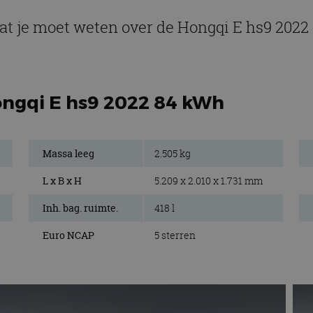
at je moet weten over de Hongqi E hs9 202
ongqi E hs9 2022 84 kWh
Massa leeg
2.505 kg
L x B x H
5.209 x 2.010 x 1.731 mm
Inh. bag. ruimte.
418 l
Euro NCAP
5 sterren