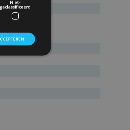
Niet-
geclassificeerd
ACCEPTEREN
rd
elding en
ervice om
es van de bezoeker
unen van de
den van