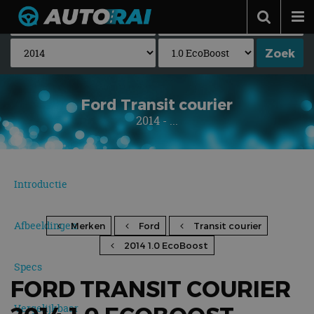
Autonieuws
Podcast
Autotests
Ford Transit courier
2014 - ...
Automerken
Adverteren
Contact
Introductie
MotorRAI.nl
Afbeeldingen
Merken
Ford
Transit courier
2014 1.0 EcoBoost
Specs
FORD TRANSIT COURIER
Vergelijkbaar