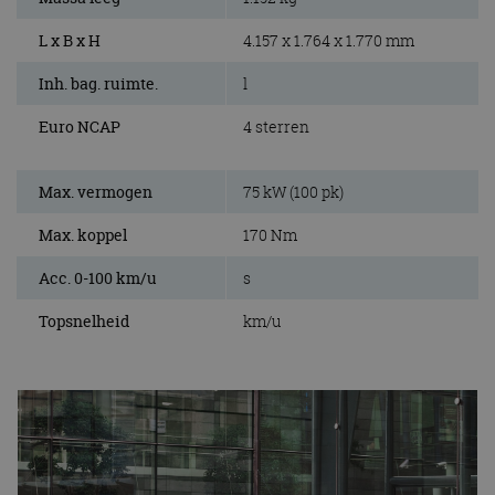
L x B x H
4.157 x 1.764 x 1.770 mm
Inh. bag. ruimte.
l
Euro NCAP
4 sterren
Max. vermogen
75 kW (100 pk)
Max. koppel
170 Nm
Acc. 0-100 km/u
s
Topsnelheid
km/u