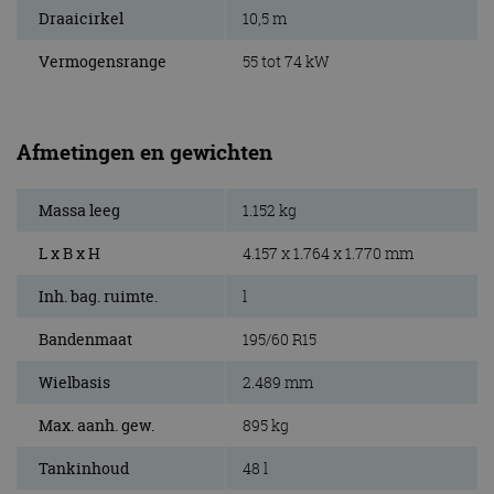
Draaicirkel
10,5 m
Vermogensrange
55 tot 74 kW
Afmetingen en gewichten
Massa leeg
1.152 kg
L x B x H
4.157 x 1.764 x 1.770 mm
Inh. bag. ruimte.
l
Bandenmaat
195/60 R15
Wielbasis
2.489 mm
Max. aanh. gew.
895 kg
Tankinhoud
48 l