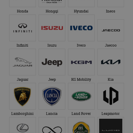
Honda
Hongqi
Hyundai
Ineos
Infiniti
Isuzu
Iveco
Jaecoo
Jaguar
Jeep
KG Mobility
Kia
Lamborghini
Lancia
Land Rover
Leapmotor