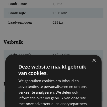
Laadruimte
1,9 m3
Laadlengte
1.650 mm
Laadvermogen
628 kg
Verbruik
Verbr. gecomb.
5,5 l/100km
×
CO₂-emissie
124 g/km
Deze website maakt gebruik
van cookies.
We gebruiken cookies om inhoud en
Prestaties
advertenties te personaliseren en om ons
verkeer te analyseren. We delen ook
Acc. 0-100 km/u
s
informatie over uw gebruik van onze site
met onze advertentie- en analysepartners,
Topsnelheid
km/u