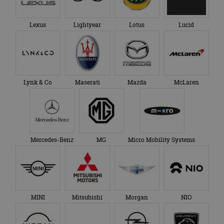
Lexus
Lightyear
Lotus
Lucid
Lynk & Co
Maserati
Mazda
McLaren
Mercedes-Benz
MG
Micro Mobility Systems
MINI
Mitsubishi
Morgan
NIO