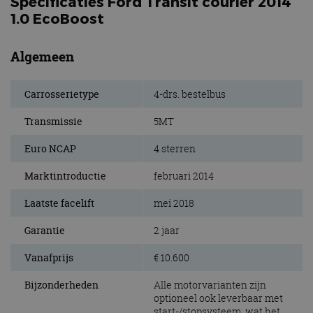
Specificaties Ford Transit courier 2014
1.0 EcoBoost
Algemeen
Carrosserietype
4-drs. bestelbus
Transmissie
5MT
Euro NCAP
4 sterren
Marktintroductie
februari 2014
Laatste facelift
mei 2018
Garantie
2 jaar
Vanafprijs
€ 10.600
Bijzonderheden
Alle motorvarianten zijn
optioneel ook leverbaar met
start-/stopsysteem, wat het