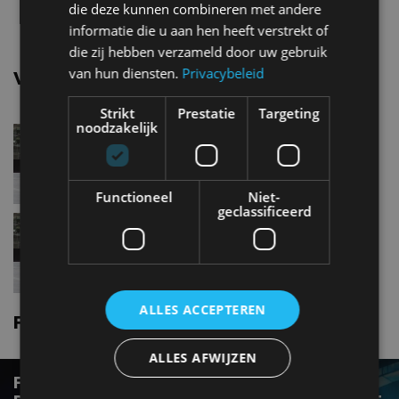
die deze kunnen combineren met andere
informatie die u aan hen heeft verstrekt of
die zij hebben verzameld door uw gebruik
van hun diensten.
Privacybeleid
Vergelijkbare uitvoeringen
Strikt
Prestatie
Targeting
noodzakelijk
Ford Transit courier1.5 Duratorq
TDCi 75 pk
Functioneel
Niet-
geclassificeerd
Ford Transit courier1.5 Duratorq
TDCi 100 pk
ALLES ACCEPTEREN
Ford Transit courier nieuws
ALLES AFWIJZEN
FORD E-TRANSIT COURIER: DE KLEINSTE