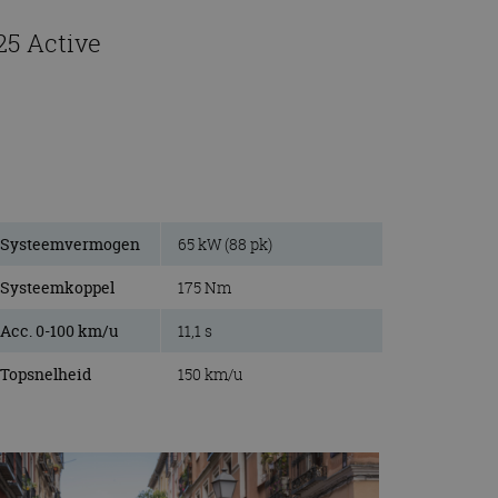
25 Active
Systeemvermogen
65 kW (88 pk)
Systeemkoppel
175 Nm
Acc. 0-100 km/u
11,1 s
Topsnelheid
150 km/u