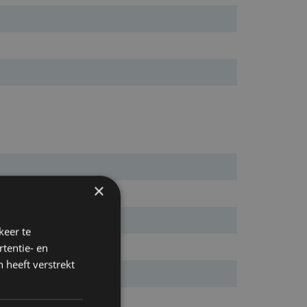
×
keer te
tentie- en
 heeft verstrekt