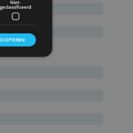
Niet-
geclassificeerd
ACCEPTEREN
rd
elding en
ervice om
es van de bezoeker
unen van de
den van