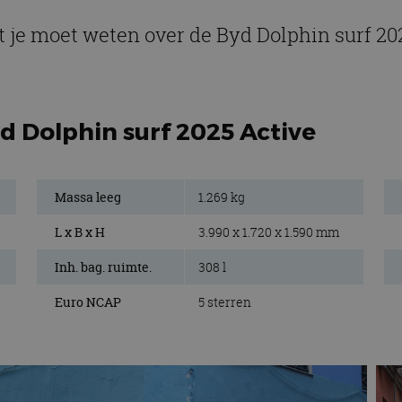
t je moet weten over de Byd Dolphin surf 20
d Dolphin surf 2025 Active
Massa leeg
1.269 kg
L x B x H
3.990 x 1.720 x 1.590 mm
Inh. bag. ruimte.
308 l
Euro NCAP
5 sterren