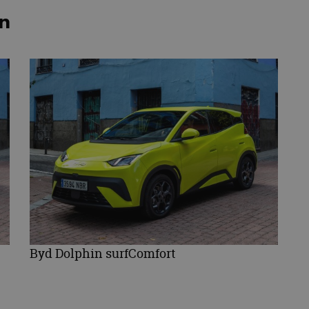
en
Byd Dolphin surfComfort