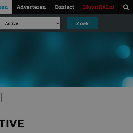
ken
Adverteren
Contact
MotorRAI.nl
TIVE