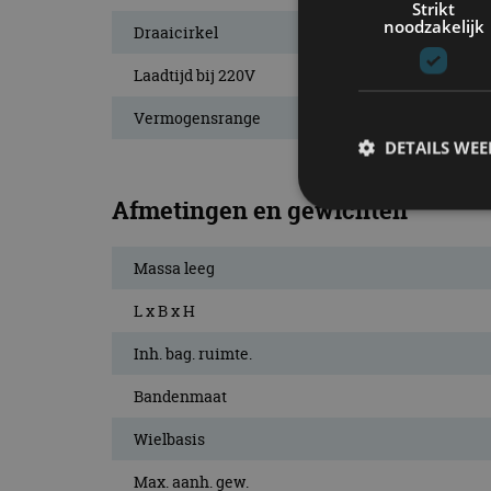
Strikt
noodzakelijk
Draaicirkel
Laadtijd bij 220V
Vermogensrange
DETAILS WE
Afmetingen en gewichten
S
Massa leeg
Strikt noodzakelijke
L x B x H
accountbeheer. De we
Inh. bag. ruimte.
Naam
Bandenmaat
cf_clearance
Wielbasis
Max. aanh. gew.