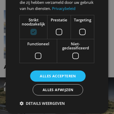
die zij hebben verzameld door uw gebruik
van hun diensten.
Privacybeleid
Audi Q32.0 TDI
Strikt
Prestatie
Targeting
noodzakelijk
Audi Q32.0 TFSI s-tronic 220 pk
Functioneel
Niet-
geclassificeerd
Audi Q3 nieuws
ALLES ACCEPTEREN
AUDI Q3 (2026) REVIEW – OPNIEUW EEN
BESTSELLER?
ALLES AFWIJZEN
DETAILS WEERGEVEN