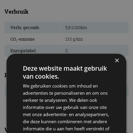
Verbruik
Verbr. gecomb.
5,8 l/100km
CO₂-emissie
133 g/km
Energielabel
C
×
Deze website maakt gebruik
Prestaties
van cookies.
We gebruiken cookies om inhoud en
Acc. 0-100 km/u
10,8 s
advertenties te personaliseren en om ons
verkeer te analyseren. We delen ook
Topsnelheid
194 km/u
informatie over uw gebruik van onze site
met onze advertentie- en analysepartners,
die deze kunnen combineren met andere
informatie die u aan hen heeft verstrekt of
Vergelijkbare uitvoeringen