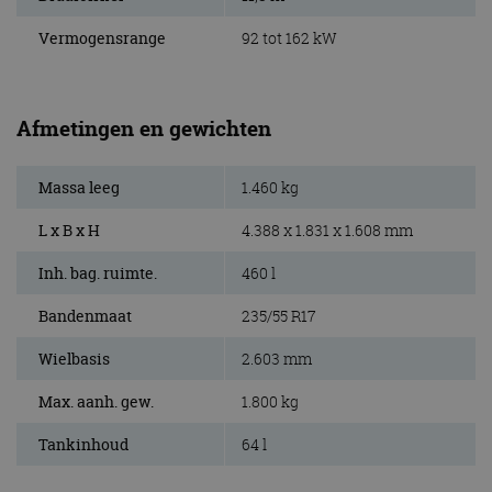
Vermogensrange
92 tot 162 kW
Afmetingen en gewichten
Massa leeg
1.460 kg
L x B x H
4.388 x 1.831 x 1.608 mm
Inh. bag. ruimte.
460 l
Bandenmaat
235/55 R17
Wielbasis
2.603 mm
Max. aanh. gew.
1.800 kg
Tankinhoud
64 l