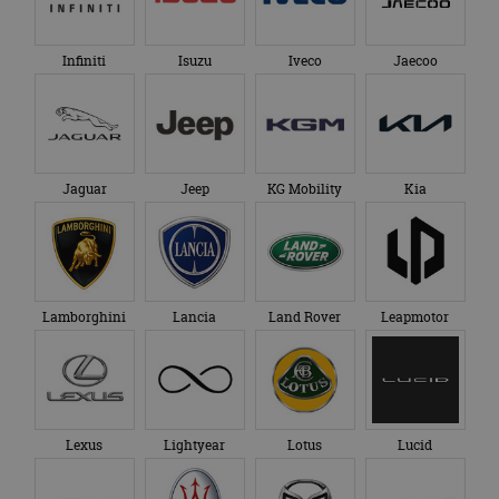
Infiniti
Isuzu
Iveco
Jaecoo
Jaguar
Jeep
KG Mobility
Kia
Lamborghini
Lancia
Land Rover
Leapmotor
Lexus
Lightyear
Lotus
Lucid