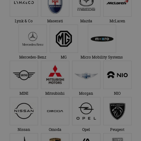
Lynk & Co
Maserati
Mazda
McLaren
Mercedes-Benz
MG
Micro Mobility Systems
MINI
Mitsubishi
Morgan
NIO
Nissan
Omoda
Opel
Peugeot