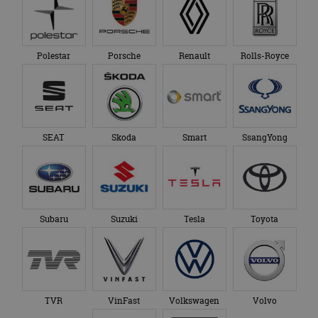
Polestar
Porsche
Renault
Rolls-Royce
SEAT
Skoda
Smart
SsangYong
Subaru
Suzuki
Tesla
Toyota
TVR
VinFast
Volkswagen
Volvo