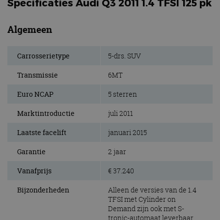
Specificaties Audi Q3 2011 1.4 TFSI 125 pk
Algemeen
Carrosserietype
5-drs. SUV
Transmissie
6MT
Euro NCAP
5 sterren
Marktintroductie
juli 2011
Laatste facelift
januari 2015
Garantie
2 jaar
Vanafprijs
€ 37.240
Bijzonderheden
Alleen de versies van de 1.4
TFSI met Cylinder on
Demand zijn ook met S-
tronic-automaat leverbaar.