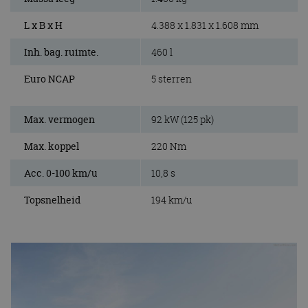
L x B x H
4.388 x 1.831 x 1.608 mm
Inh. bag. ruimte.
460 l
Euro NCAP
5 sterren
Max. vermogen
92 kW (125 pk)
Max. koppel
220 Nm
Acc. 0-100 km/u
10,8 s
Topsnelheid
194 km/u