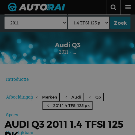
Autonieuws
Podcast
Autotests
Audi Q3
2011 - ...
Automerken
Adverteren
Contact
Introductie
MotorRAI.nl
Afbeeldingen
Merken
Audi
Q3
2011 1.4 TFSI 125 pk
Specs
AUDI Q3 2011 1.4 TFSI 125
Vergelijkbaar