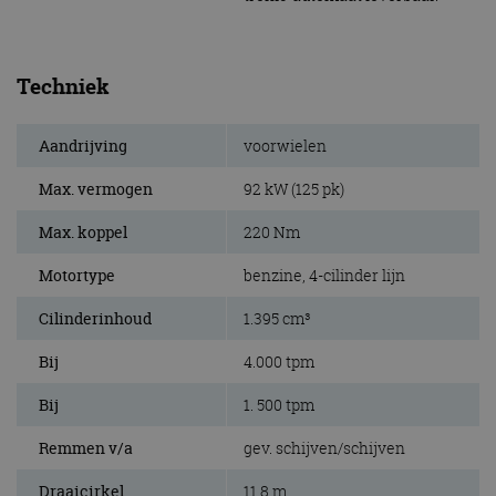
Techniek
Aandrijving
voorwielen
Max. vermogen
92 kW (125 pk)
Max. koppel
220 Nm
Motortype
benzine, 4-cilinder lijn
Cilinderinhoud
1.395 cm³
Bij
4.000 tpm
Bij
1. 500 tpm
Remmen v/a
gev. schijven/schijven
Draaicirkel
11,8 m