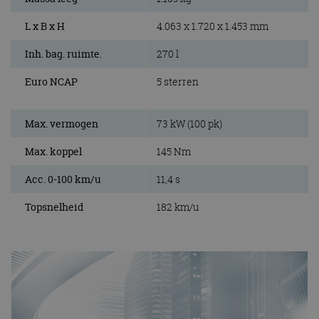
L x B x H
4.063 x 1.720 x 1.453 mm
Inh. bag. ruimte.
270 l
Euro NCAP
5 sterren
Max. vermogen
73 kW (100 pk)
Max. koppel
145 Nm
Acc. 0-100 km/u
11,4 s
Topsnelheid
182 km/u