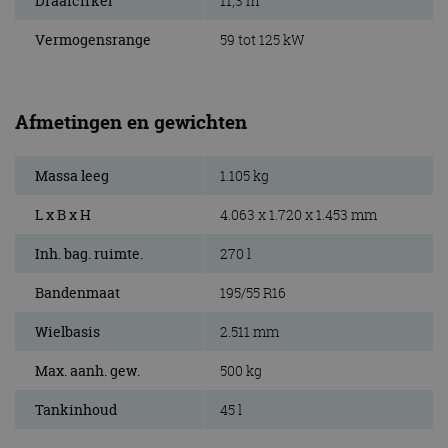
Draaicirkel
11,3 m
Vermogensrange
59 tot 125 kW
Afmetingen en gewichten
Massa leeg
1.105 kg
L x B x H
4.063 x 1.720 x 1.453 mm
Inh. bag. ruimte.
270 l
Bandenmaat
195/55 R16
Wielbasis
2.511 mm
Max. aanh. gew.
500 kg
Tankinhoud
45 l