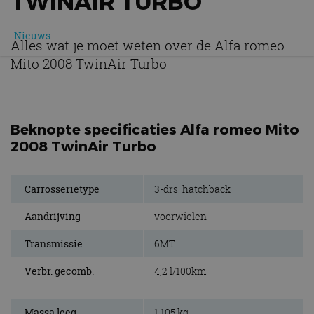
TWINAIR TURBO
Nieuws
Alles wat je moet weten over de Alfa romeo
Mito 2008 TwinAir Turbo
Beknopte specificaties Alfa romeo Mito
2008 TwinAir Turbo
Carrosserietype
3-drs. hatchback
Aandrijving
voorwielen
Transmissie
6MT
Verbr. gecomb.
4,2 l/100km
Massa leeg
1.105 kg