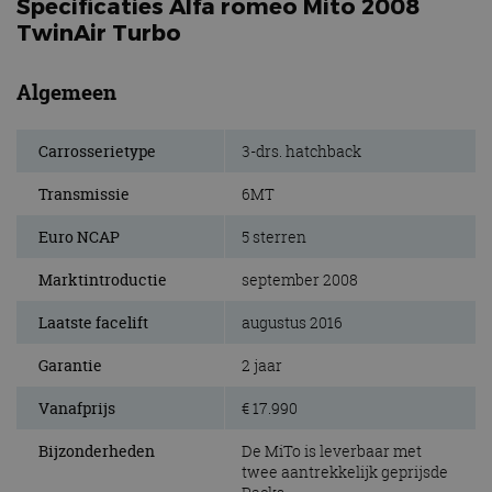
Specificaties Alfa romeo Mito 2008
TwinAir Turbo
Algemeen
Carrosserietype
3-drs. hatchback
Transmissie
6MT
Euro NCAP
5 sterren
Marktintroductie
september 2008
Laatste facelift
augustus 2016
Garantie
2 jaar
Vanafprijs
€ 17.990
Bijzonderheden
De MiTo is leverbaar met
twee aantrekkelijk geprijsde