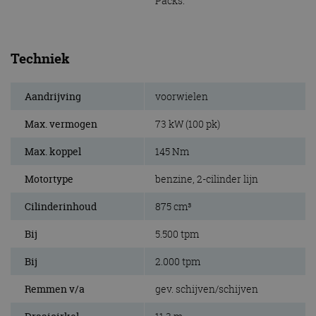
Packs.
Techniek
Aandrijving
voorwielen
Max. vermogen
73 kW (100 pk)
Max. koppel
145 Nm
Motortype
benzine, 2-cilinder lijn
Cilinderinhoud
875 cm³
Bij
5.500 tpm
Bij
2.000 tpm
Remmen v/a
gev. schijven/schijven