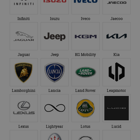
Infiniti
Isuzu
Iveco
Jaecoo
Jaguar
Jeep
KG Mobility
Kia
Lamborghini
Lancia
Land Rover
Leapmotor
Lexus
Lightyear
Lotus
Lucid