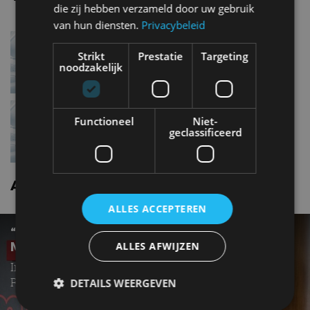
die zij hebben verzameld door uw gebruik
van hun diensten.
Privacybeleid
Alfa romeo Mito1.4 Turbo
MultiAir
Strikt
Prestatie
Targeting
noodzakelijk
Alfa romeo Mito1.3 JTDm
Functioneel
Niet-
geclassificeerd
Alfa romeo Mito nieuws
ALLES ACCEPTEREN
“ALFA ROMEO KIJKT NAAR VERVANGER
MITO” – INTERVIEW
ALLES AFWIJZEN
Interview met Roberta Zerbi, CEO EMEA-regio Alfa
Romeo Brand
DETAILS WEERGEVEN