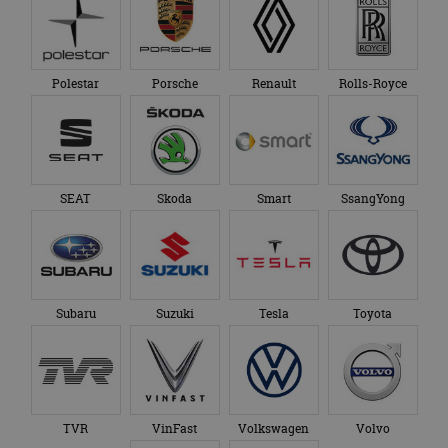
Polestar
Porsche
Renault
Rolls-Royce
SEAT
Skoda
Smart
SsangYong
Subaru
Suzuki
Tesla
Toyota
TVR
VinFast
Volkswagen
Volvo