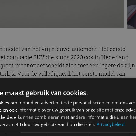
n model van het vrij nieuwe automerk. Het eerste
ief compacte SUV die sinds 2020 ook in Nederland
 groot, maar onderscheidt zich met een lagere daklijn
erlijk. Voor de volledigheid: het eerste model van
n in samenwerking met Roland Gumpert (van het
 bijzondere methanol-brandstofcel aandrijflijn.
e maakt gebruik van cookies.
kies om inhoud en advertenties te personaliseren en om ons ver
len ook informatie over uw gebruik van onze site met onze adver
iways U6 een volledig elektrisch aangedreven auto.
 die deze kunnen combineren met andere informatie die u aan hen
en van een 60 kWh batterijpakket, goed voor een
n verzameld door uw gebruik van hun diensten.
Privacybeleid
elektromotor, die de voorwielen aandrijft, levert een