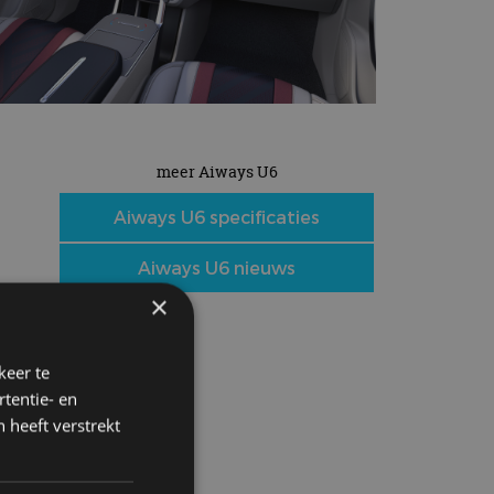
meer Aiways U6
Aiways U6 specificaties
Aiways U6 nieuws
×
keer te
tentie- en
 heeft verstrekt