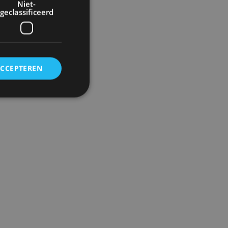
Niet-
geclassificeerd
ACCEPTEREN
rd
elding en
ervice om
es van de bezoeker
unen van de
den van