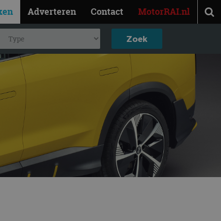
ken
Adverteren
Contact
MotorRAI.nl