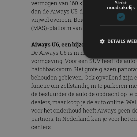
Strikt
vermogen van 160 kW (218 pk) en een kopp
noodzakelijk
dan de Aiways U5, die tot 150 kW (204 pk
vrijwel overeen. Beide Aiways-modellen
(MAS)-platform van het merk.
DETAILS WE
Aiways U6, een bijzonder model
De Aiways U6 is in meerdere opzichten ee
vormgeving. Voor een SUV heeft de auto ee
hatchbackvorm. Het grote glazen panora
S
behouden gebleven. Ook opvallend zijn 
Strikt noodzakelijke
functie om zelfstandig in te parkeren m
accountbeheer. De we
de bestuurder de auto de opdracht op te p
Naam
dealers, maar koop je de auto online. We
voor het onderhoud heeft Aiways geen d
cf_clearance
partners. In Nederland kan je voor het on
centers.