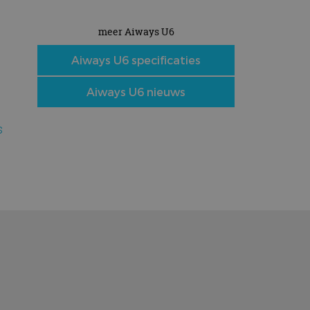
meer Aiways U6
Aiways U6 specificaties
Aiways U6 nieuws
s