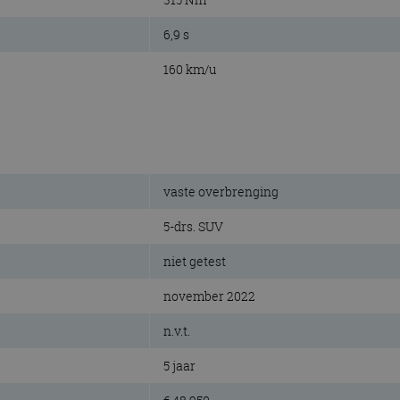
6,9 s
160 km/u
vaste overbrenging
5-drs. SUV
niet getest
november 2022
n.v.t.
5 jaar