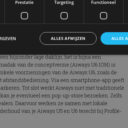
Prestatie
Targeting
Functioneel
el van 315 Nm. Daarmee is hij net iets krachtiger
) komt. Overigens komt de techniek van beide auto’s
 worden gebouwd op het More Adaptable Structure
ERGEVEN
ALLES AFWIJZEN
ALLES 
n bijzonder model. Dat begint al met zijn
n bijzonder lage daklijn, het is bijna een
madak van de conceptversie (Aiways U6 ION) is
trikt noodzakelijk
Prestatie
Targeting
Functioneel
Niet-geclassificee
enkele voorzieningen van de Aiways U6, zoals de
 cookies maken de kernfunctionaliteiten van de website mogelijk, zoals gebruikersaanm
et afstandsbediening. Via een smartphone-app geeft
bsite kan niet goed worden gebruikt zonder de strikt noodzakelijke cookies.
arkeren. Tot slot werkt Aiways niet met traditionele
Aanbieder
/
Vervaldatum
Omschrijving
l kan je eventueel een pop-up-store bezoeken. Zelfs
Domein
ealers. Daarvoor werken ze samen met lokale
1 jaar
Deze cookie wordt gebruikt door de CloudFlare-s
Cloudflare,
vertrouwd webverkeer te identificeren en alle
Inc.
derhoud van je Aiways U5 en U6 terecht bij Profile-
beveiligingsbeperkingen op basis van het IP-adr
.autorai.nl
te omzeilen. Het is essentieel voor het onderste
veiligheid van een website functies en in het bie
bescherming tegen kwaadaardige bezoekers.