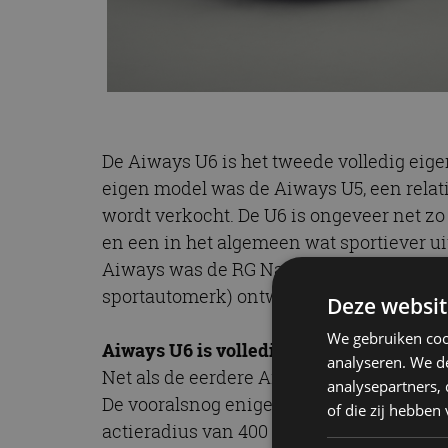
De Aiways U6 is het tweede volledig eige
eigen model was de Aiways U5, een relat
wordt verkocht. De U6 is ongeveer net zo
en een in het algemeen wat sportiever uit
Aiways was de RG Nathalie uit 2019, ee
sportautomerk) ontwikkelde supercar met
Deze websit
We gebruiken coo
Aiways U6 is volledig elektrisch
analyseren. We de
Net als de eerdere Aiways U5 is ook de A
analysepartners,
De vooralsnog enige uitvoering is voorzi
of die zij hebbe
actieradius van 400 kilometer (WLTP). De 