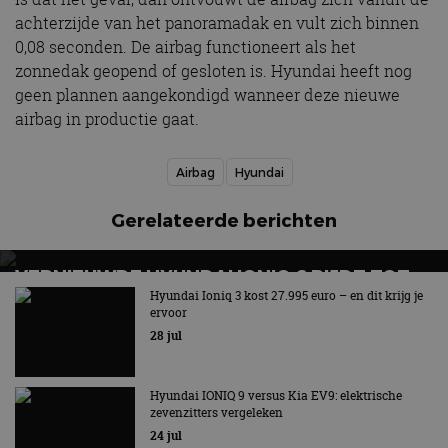
achterzijde van het panoramadak en vult zich binnen
0,08 seconden. De airbag functioneert als het
zonnedak geopend of gesloten is. Hyundai heeft nog
geen plannen aangekondigd wanneer deze nieuwe
airbag in productie gaat.
Airbag
Hyundai
Gerelateerde berichten
VERNIEUWDE HYUNDAI IONIQ 6 RIJDT TOT
680 KILOMETER EN WORDT GOEDKOPER
Hyundai Ioniq 3 kost 27.995 euro – en dit krijg je
ervoor
Keuze uit twee accupakketten
28 jul
Hyundai IONIQ 9 versus Kia EV9: elektrische
zevenzitters vergeleken
24 jul