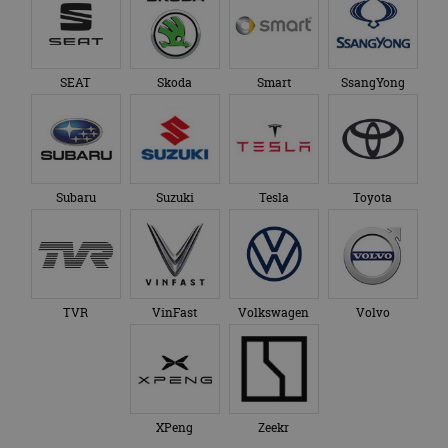
SEAT
Skoda
Smart
SsangYong
Subaru
Suzuki
Tesla
Toyota
TVR
VinFast
Volkswagen
Volvo
XPeng
Zeekr