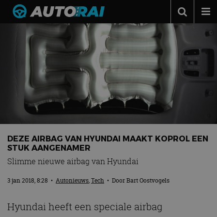
Autonieuws
Podcast
Autotests
Automerken
Adverteren
Contact
DEZE AIRBAG VAN HYUNDAI MAAKT KOPROL EEN
MotorRAI.nl
STUK AANGENAMER
Slimme nieuwe airbag van Hyundai
3 jan 2018, 8:28
•
Autonieuws
,
Tech
• Door
Bart Oostvogels
Hyundai heeft een speciale airbag