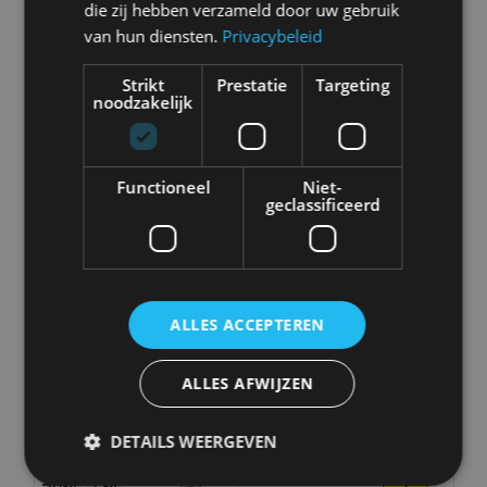
die zij hebben verzameld door uw gebruik
Abarth
Aiways
Alfa Romeo
Alpine
van hun diensten.
Privacybeleid
Strikt
Prestatie
Targeting
noodzakelijk
Aston Martin
Audi
Bentley
BMW
Functioneel
Niet-
geclassificeerd
Bugatti
BYD
Cadillac
Caterham
ALLES ACCEPTEREN
ALLES AFWIJZEN
Chevrolet
Citroën
Cupra
Dacia
DETAILS WEERGEVEN