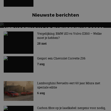
Nieuwste berichten
MET KORTING NAAR EV EXPERIENCE 2026?
AUTORAI REGELT HET!
Vergelijking: BMW iX3 vs Volvo EX60 – Welke
moet je hebben?
EV Experience 2026 van 24 tot 26 september
28 mei
Gespot: een Chevrolet Corvette Z06
7 aug
Lamborghini Revuelto eert 60 jaar Miura met
speciale editie
6 aug
Carbon fibre op je laadkabel: nergens voor nodig,