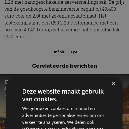
2.2d met handgeschakelde zesversnellingsbak. De prijs
van de goedkoopste benzineversie begint bij 43.400
euro voor de 2.0t met zeventrapsautomaat. Het
testexemplaar is een Q50 2.2d Performance met een
prijs van 49.400 euro, met als enige optie metallic lak
(950 euro).
Infiniti
Q50
Gerelateerde berichten
GESPOT: ZELDZAME INFINITI QX56 OP DE
×
A12
Deze website maakt gebruik
Nou ja, zeldzaam in Europa...
van cookies.
We gebruiken cookies om inhoud en
advertenties te personaliseren en om ons
verkeer te analyseren. We delen ook
informatie over uw gebruik van onze site