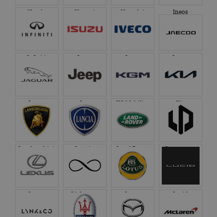
Honda
Hongqi
Hyundai
Ineos
Infiniti
Isuzu
Iveco
Jaecoo
Jaguar
Jeep
KG Mobility
Kia
Lamborghini
Lancia
Land Rover
Leapmotor
Lexus
Lightyear
Lotus
Lucid