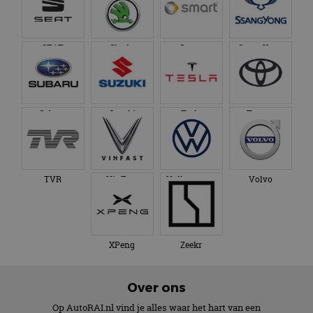
SEAT
Skoda
Smart
SsangYong
Subaru
Suzuki
Tesla
Toyota
TVR
VinFast
Volkswagen
Volvo
XPeng
Zeekr
Over ons
Op AutoRAI.nl vind je alles waar het hart van een