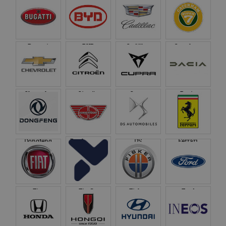
gezien voordat hij de
Google Analytics
genoemde website
om de sessiestatus
bezocht.
te behouden.
Bugatti
BYD
Cadillac
Caterham
Chevrolet
Citroën
Cupra
Dacia
Dongfeng
Donkervoort
DS
Ferrari
Fiat
Firefly
Fisker
Ford