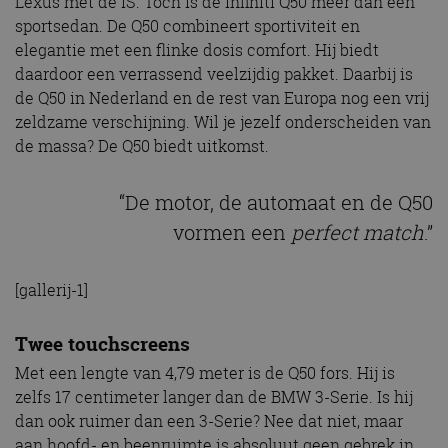
Lexus met de IS. Toch is de Infiniti Q50 meer dan een
sportsedan. De Q50 combineert sportiviteit en
elegantie met een flinke dosis comfort. Hij biedt
daardoor een verrassend veelzijdig pakket. Daarbij is
de Q50 in Nederland en de rest van Europa nog een vrij
zeldzame verschijning. Wil je jezelf onderscheiden van
de massa? De Q50 biedt uitkomst.
“De motor, de automaat en de Q50
vormen een
perfect match
.”
[gallerij-1]
Twee touchscreens
Met een lengte van 4,79 meter is de Q50 fors. Hij is
zelfs 17 centimeter langer dan de BMW 3-Serie. Is hij
dan ook ruimer dan een 3-Serie? Nee dat niet, maar
aan hoofd- en beenruimte is absoluut geen gebrek in