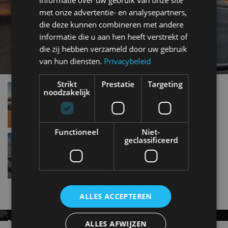
met onze advertentie- en analysepartners,
die deze kunnen combineren met andere
informatie die u aan hen heeft verstrekt of
die zij hebben verzameld door uw gebruik
van hun diensten.
Privacybeleid
Strikt
Prestatie
Targeting
Nissan Patrol – alles wat je moet weten
noodzakelijk
nov 2022
Functioneel
Niet-
Infiniti vertrekt vandaag uit West-Europa
geclassificeerd
mrt 2020
Nieuwste berichten
ALLES ACCEPTEREN
MET KORTING NAAR EV EXPERIENCE 2026?
ALLES AFWIJZEN