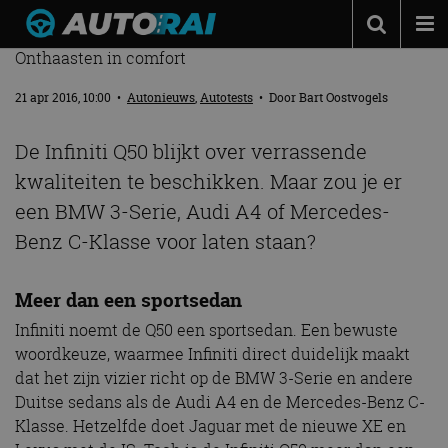
INFINITI Q50 2.2D – RIJTEST
Onthaasten in comfort
Autonieuws
21 apr 2016, 10:00
•
Autonieuws
,
Autotests
• Door
Bart Oostvogels
Podcast
Autotests
De Infiniti Q50 blijkt over verrassende
kwaliteiten te beschikken. Maar zou je er
Automerken
een BMW 3-Serie, Audi A4 of Mercedes-
Adverteren
Benz C-Klasse voor laten staan?
Contact
MotorRAI.nl
Meer dan een sportsedan
Infiniti noemt de Q50 een sportsedan. Een bewuste
woordkeuze, waarmee Infiniti direct duidelijk maakt
dat het zijn vizier richt op de BMW 3-Serie en andere
Duitse sedans als de Audi A4 en de Mercedes-Benz C-
Klasse. Hetzelfde doet Jaguar met de nieuwe XE en