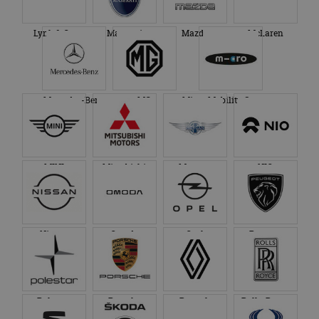
Lynk & Co
Maserati
Mazda
McLaren
Mercedes-Benz
MG
Micro Mobility Systems
MINI
Mitsubishi
Morgan
NIO
Nissan
Omoda
Opel
Peugeot
Polestar
Porsche
Renault
Rolls-Royce