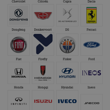
Chevrolet
Citroën
Cupra
Dacia
Dongfeng
Donkervoort
DS
Ferrari
Fiat
Firefly
Fisker
Ford
Honda
Hongqi
Hyundai
Ineos