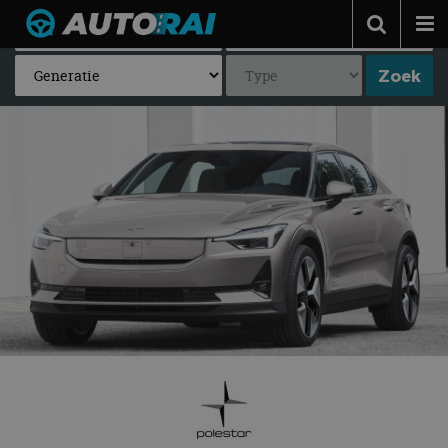
Autonieuws
Podcast
Autotests
Automerken
Adverteren
Contact
MotorRAI.nl