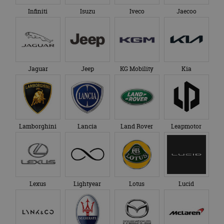
Infiniti
Isuzu
Iveco
Jaecoo
Jaguar
Jeep
KG Mobility
Kia
Lamborghini
Lancia
Land Rover
Leapmotor
Lexus
Lightyear
Lotus
Lucid