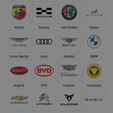
Abarth
Aiways
Alfa Romeo
Alpine
Aston Martin
Audi
Bentley
BMW
Bugatti
BYD
Cadillac
Caterham