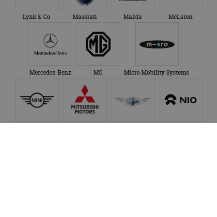
Lynk & Co
Maserati
Mazda
McLaren
Mercedes-Benz
MG
Micro Mobility Systems
MINI
Mitsubishi
Morgan
NIO
Nissan
Omoda
Opel
Peugeot