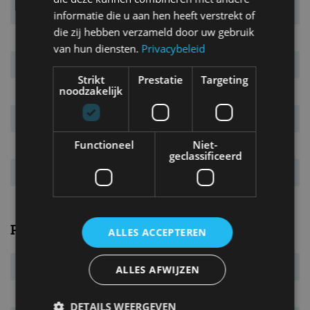
Capaciteit
63 kWh
informatie die u aan hen heeft verstrekt of
die zij hebben verzameld door uw gebruik
Aandrijving
voorwielen
van hun diensten.
Privacybeleid
Remmen v/a
gev. schijven/schijven
Strikt
Prestatie
Targeting
noodzakelijk
Draaicirkel
11,3 m
Actieradius
440 km
Functioneel
Niet-
Laadtijd bij 220V
6:20 uur
geclassificeerd
Vermogensrange
165 tot 300 kW
Prestaties
ALLES ACCEPTEREN
Systeemvermogen
165 kW (224 pk)
ALLES AFWIJZEN
Systeemkoppel
330 Nm
DETAILS WEERGEVEN