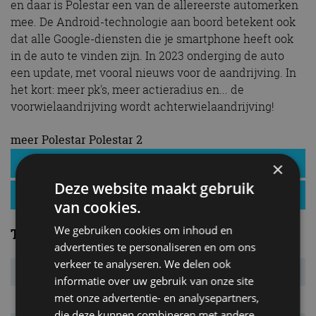
en daar is Polestar een van de allereerste automerken
mee. De Android-technologie aan boord betekent ook
dat alle Google-diensten die je smartphone heeft ook
in de auto te vinden zijn. In 2023 onderging de auto
een update, met vooral nieuws voor de aandrijving. In
het kort: meer pk's, meer actieradius en... de
voorwielaandrijving wordt achterwielaandrijving!
meer Polestar Polestar 2
Polestar Polestar 2 specificaties
×
Deze website maakt gebruik
Polestar Polestar 2 nieuws
van cookies.
We gebruiken cookies om inhoud en
Technisch
advertenties te personaliseren en om ons
verkeer te analyseren. We delen ook
Motortype
elektrisch
informatie over uw gebruik van onze site
met onze advertentie- en analysepartners,
Accu
lithium-ion
die deze kunnen combineren met andere