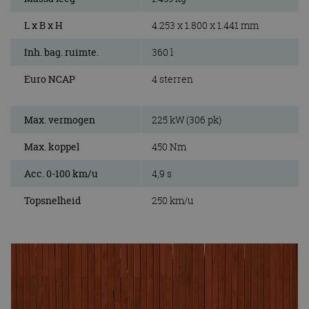
L x B x H
4.253 x 1.800 x 1.441 mm
Inh. bag. ruimte.
360 l
Euro NCAP
4 sterren
Max. vermogen
225 kW (306 pk)
Max. koppel
450 Nm
Acc. 0-100 km/u
4,9 s
Topsnelheid
250 km/u