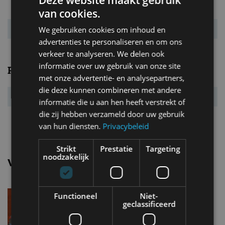
CO₂-emissie
169 g/km
van cookies.
Energielabel
G
We gebruiken cookies om inhoud en
advertenties te personaliseren en om ons
verkeer te analyseren. We delen ook
informatie over uw gebruik van onze site
Prestaties
met onze advertentie- en analysepartners,
die deze kunnen combineren met andere
Acc. 0-100 km/u
4,9 s
informatie die u aan hen heeft verstrekt of
die zij hebben verzameld door uw gebruik
Topsnelheid
250 km/u
van hun diensten.
Privacybeleid
Strikt
Prestatie
Targeting
noodzakelijk
Vergelijkbare uitvoeringen
Mini ClubmanOne
Functioneel
Niet-
geclassificeerd