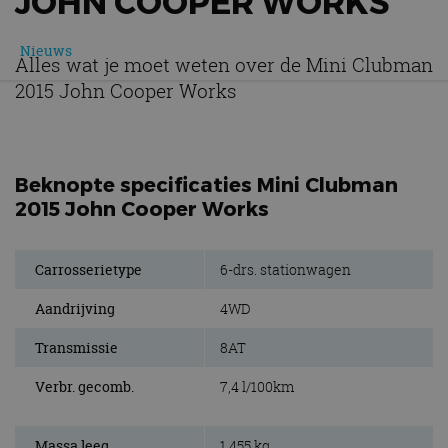
JOHN COOPER WORKS
Nieuws
Alles wat je moet weten over de Mini Clubman
2015 John Cooper Works
Beknopte specificaties Mini Clubman
2015 John Cooper Works
Carrosserietype
6-drs. stationwagen
Aandrijving
4WD
Transmissie
8AT
Verbr. gecomb.
7,4 l/100km
Massa leeg
1.455 kg