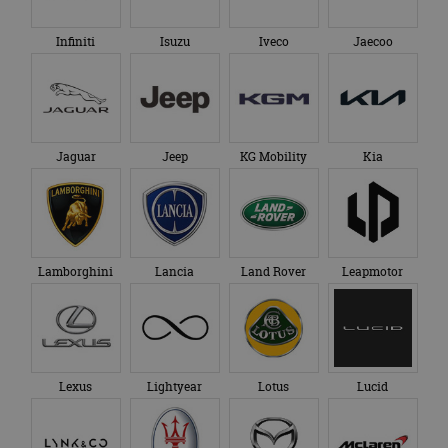
Infiniti
Isuzu
Iveco
Jaecoo
Jaguar
Jeep
KG Mobility
Kia
Lamborghini
Lancia
Land Rover
Leapmotor
Lexus
Lightyear
Lotus
Lucid