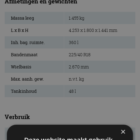
Afmetingen en gewichten
Massa leeg
1.455 kg
L x B x H
4.253 x 1.800 x 1.441 mm
Inh. bag. ruimte.
360 l
Bandenmaat
225/40 R18
Wielbasis
2.670 mm
Max. aanh. gew.
n.v.t. kg
Tankinhoud
48 l
Verbruik
×
Verbr. gecomb.
7,4 l/100km
Deze website maakt gebruik