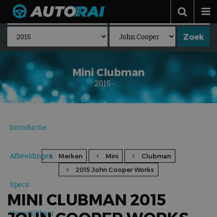
Autonieuws
Podcast
Autotests
Mini Clubman
2015 - ...
Automerken
Adverteren
Contact
Introductie
MotorRAI.nl
Afbeeldingen
Merken
Mini
Clubman
2015 John Cooper Works
Specs
MINI CLUBMAN 2015
Vergelijkbaar