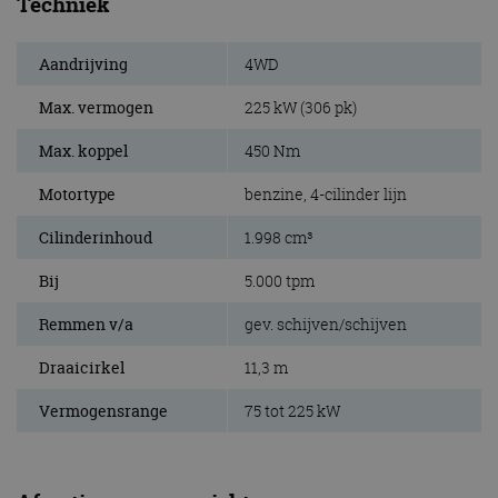
Techniek
Aandrijving
4WD
Max. vermogen
225 kW (306 pk)
Max. koppel
450 Nm
Motortype
benzine, 4-cilinder lijn
Cilinderinhoud
1.998 cm³
Bij
5.000 tpm
Remmen v/a
gev. schijven/schijven
Draaicirkel
11,3 m
Vermogensrange
75 tot 225 kW