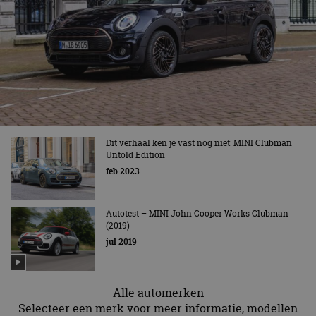
cf_clearance
1 jaar
Deze cooki
Cloudflare,
gebruikt d
Inc.
CloudFlare
.autorai.nl
vertrouwd
te identific
beveiligin
op basis va
adres van 
te omzeilen
essentieel 
ondersteu
veiligheid 
website fun
het bieden
Dit verhaal ken je vast nog niet: MINI Clubman
beschermi
Untold Edition
kwaadaard
bezoekers.
feb 2023
CookieScriptConsent
4 weken 2
Deze cooki
CookieScript
dagen
gebruikt d
autorai.nl
Google Privacy Policy
Cookie-Scr
Autotest – MINI John Cooper Works Clubman
service om
(2019)
cookievoo
bezoekers 
jul 2019
onthouden.
banner van
Script.com 
noodzakeli
te werken.
Alle automerken
Selecteer een merk voor meer informatie, modellen