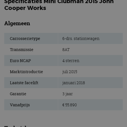
Specificaties Mini Clubman 2015 John
Cooper Works
Algemeen
Carrosserietype
6-drs. stationwagen
Transmissie
8AT
Euro NCAP
4 sterren
Marktintroductie
juli 2015
Laatste facelift
januari 2018
Garantie
3 jaar
Vanafprijs
€ 55.890