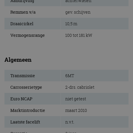
Aandrijving
achterwielen
Remmen v/a
gev. schijven
Draaicirkel
10,5 m
Vermogensrange
100 tot 181 kW
Algemeen
Transmissie
6MT
Carrosserietype
2-drs. cabriolet
Euro NCAP
niet getest
Marktintroductie
maart 2010
Laatste facelift
n.v.t.