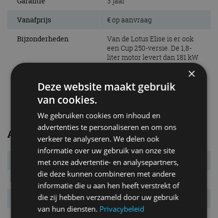
Garantie
3 jaar
Vanafprijs
€ op aanvraag
Bijzonderheden
Van de Lotus Elise is er ook
een Cup 250-versie. De 1,8-
liter motor levert dan 181 kW
(246 pk) en dankzij gebruik
×
van koolstofvezel
Deze website maakt gebruik
componenten is het gewicht
verlaagd.
van cookies.
We gebruiken cookies om inhoud en
advertenties te personaliseren en om ons
Afmetingen/gewichten
verkeer te analyseren. We delen ook
informatie over uw gebruik van onze site
Bandenmaat
175/55 R16 / 225/45 R17
met onze advertentie- en analysepartners,
die deze kunnen combineren met andere
L x B x H
3.824 x 1.719 x 1.117 mm
informatie die u aan hen heeft verstrekt of
die zij hebben verzameld door uw gebruik
Wielbasis
2.300 mm
van hun diensten.
Privacybeleid
Massa leeg
866 kg