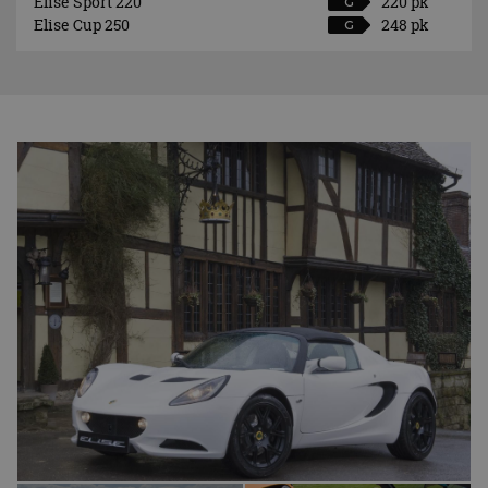
Elise Sport 220
220 pk
G
Elise Cup 250
248 pk
G