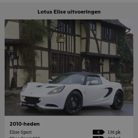
Lotus Elise uitvoeringen
2010-heden
Elise Sport
136 pk
E