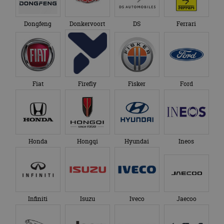
Dongfeng
Donkervoort
DS
Ferrari
Fiat
Firefly
Fisker
Ford
Honda
Hongqi
Hyundai
Ineos
Infiniti
Isuzu
Iveco
Jaecoo