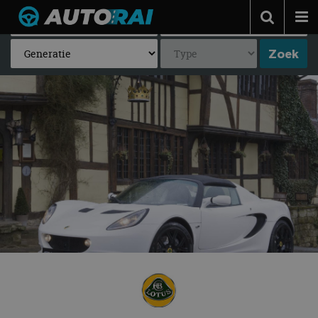
Autonieuws
Podcast
Autotests
Automerken
Adverteren
Contact
MotorRAI.nl