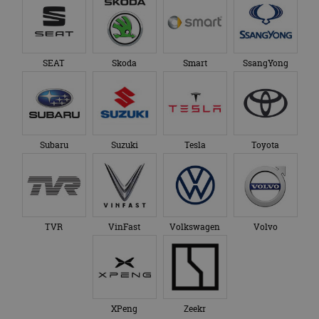
SEAT
Skoda
Smart
SsangYong
Subaru
Suzuki
Tesla
Toyota
TVR
VinFast
Volkswagen
Volvo
XPeng
Zeekr