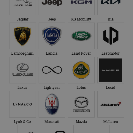
Jaguar
Jeep
KG Mobility
Kia
Lamborghini
Lancia
Land Rover
Leapmotor
Lexus
Lightyear
Lotus
Lucid
Lynk & Co
Maserati
Mazda
McLaren