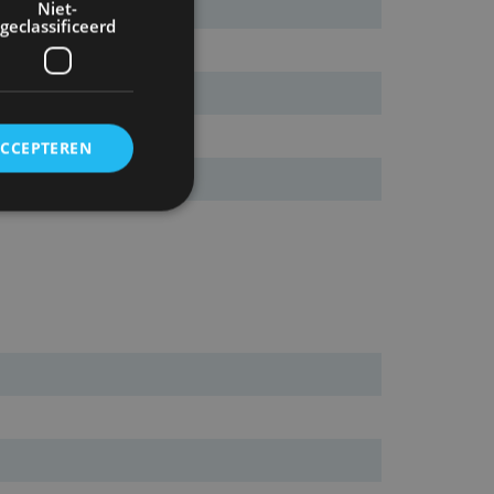
Niet-
geclassificeerd
ACCEPTEREN
rd
elding en
ervice om
es van de bezoeker
unen van de
den van