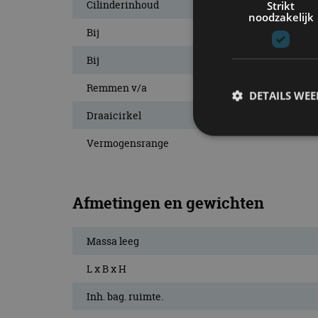
Cilinderinhoud
Strikt
noodzakelijk
Bij
Bij
Remmen v/a
DETAILS WE
Draaicirkel
Vermogensrange
S
Strikt noodzakelijke
Afmetingen en gewichten
accountbeheer. De we
Naam
Massa leeg
cf_clearance
L x B x H
Inh. bag. ruimte.