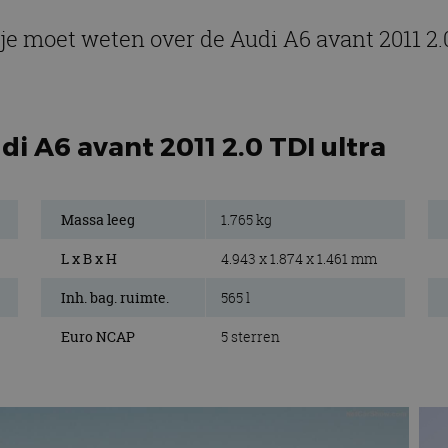
 je moet weten over de Audi A6 avant 2011 2.0
di A6 avant 2011 2.0 TDI ultra
Massa leeg
1.765 kg
L x B x H
4.943 x 1.874 x 1.461 mm
Inh. bag. ruimte.
565 l
Euro NCAP
5 sterren