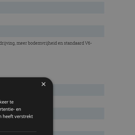
drijving, meer bodemvrijheid en standaard V6-
×
keer te
tentie- en
 heeft verstrekt