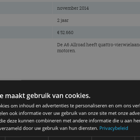
november 2014
2 jaar
€ 52.660
De A6 Allroad heeft quattro-vierwielaan
motoren.
voorwielen
e maakt gebruik van cookies.
kies om inhoud en advertenties te personaliseren en om ons ver
110 kW (150 pk)
len ook informatie over uw gebruik van onze site met onze adver
350 Nm
 die deze kunnen combineren met andere informatie die u aan hen
n verzameld door uw gebruik van hun diensten.
Privacybeleid
diesel, 4-cilinder lijn