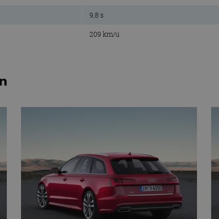
9,8 s
209 km/u
en