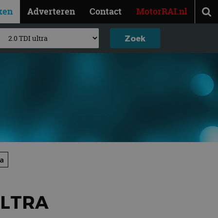
ken
Adverteren
Contact
MotorRAI.nl
ra
ULTRA