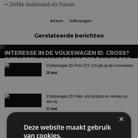
INTERESSE IN DE VOLKSWAGEN ID. CROSS?
INSTAPPEN KAN VOOR MINDER DAN 28.000
EURO
Volkswagen ID. Polo GTI: 226 pk op de voorwielen
18 mei
Volkswagen ID.3 Neo: alle prijzen en versies op
een rij
13 mei
Nieuwste berichten
MET KORTING NAAR EV EXPERIENCE 2026?
AUTORAI REGELT HET!
Vergelijking: BMW iX3 vs Volvo EX60 – Welke
×
moet je hebben?
EV Experience 2026 van 24 tot 26 september
Deze website maakt gebruik
28 mei
van cookies.