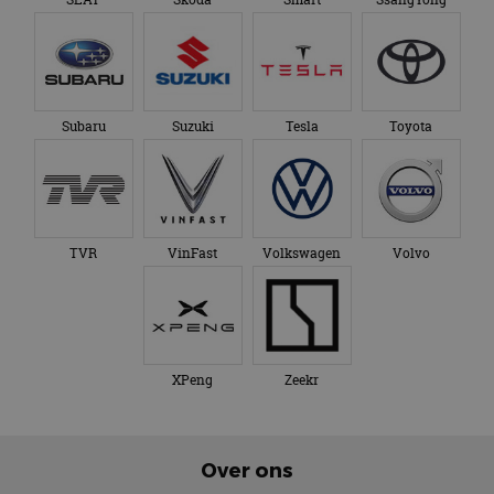
TVR
VinFast
Volkswagen
Volvo
XPeng
Zeekr
Over ons
Op AutoRAI.nl vind je alles waar het hart van een
autoliefhebber sneller van gaat kloppen. In beeld én geluid,
van stadsauto tot supercar.
Ons team
levert je het laatste
autonieuws, autotests en nog veel meer.
Elke week de populairste blogs in je mailbox?
Meld je aan voor de nieuwsbrief!