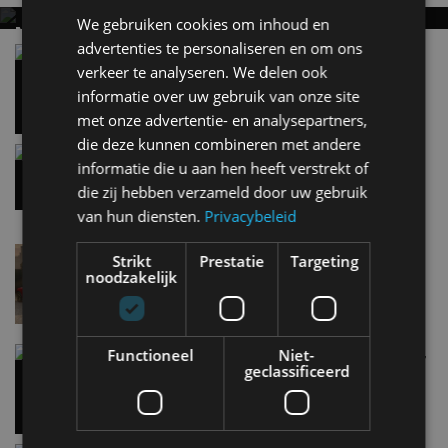
Gespot: een Chevrolet Corvette Z06
We gebruiken cookies om inhoud en
7 aug
advertenties te personaliseren en om ons
verkeer te analyseren. We delen ook
informatie over uw gebruik van onze site
met onze advertentie- en analysepartners,
Lamborghini Revuelto eert 60 jaar Miura met
speciale editie
die deze kunnen combineren met andere
6 aug
informatie die u aan hen heeft verstrekt of
die zij hebben verzameld door uw gebruik
van hun diensten.
Privacybeleid
Carbon fibre op je laadkabel: nergens voor nodig,
en precies daarom geweldig
Strikt
Prestatie
Targeting
5 aug
noodzakelijk
Hennessey Blackbird krijgt atmosferische V8 en
handbak: soms is eenvoud leuker
Functioneel
Niet-
5 aug
geclassificeerd
Audi A2 e-Tron mikt op verbruik van 12,8 kWh
per 100 kilometer