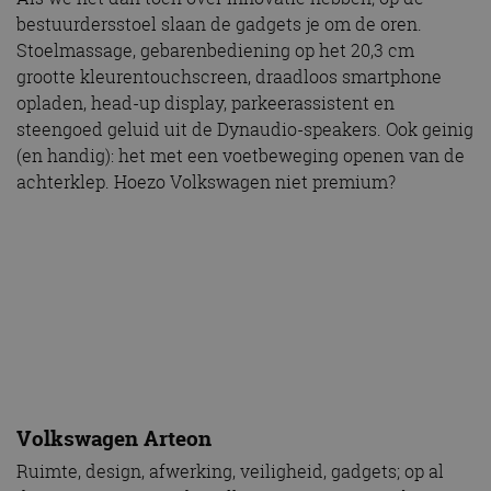
bestuurdersstoel slaan de gadgets je om de oren.
Stoelmassage, gebarenbediening op het 20,3 cm
grootte kleurentouchscreen, draadloos smartphone
opladen, head-up display, parkeerassistent en
steengoed geluid uit de Dynaudio-speakers. Ook geinig
(en handig): het met een voetbeweging openen van de
achterklep. Hoezo Volkswagen niet premium?
Volkswagen Arteon
Ruimte, design, afwerking, veiligheid, gadgets; op al
deze punten scoort de Volkswagen Arteon ver boven
gemiddeld. En doet hij als nieuwkomer niet écht onder
voor z’n concurrenten, de BMW 4-serie Gran Coupé en
de Audi A5 Sportback. Maar eerlijkheid gebied te
zeggen dat het rijden zelf met beiden nog net iets
verfijnder is. Vooral op een bochtig, kwiek parcours op