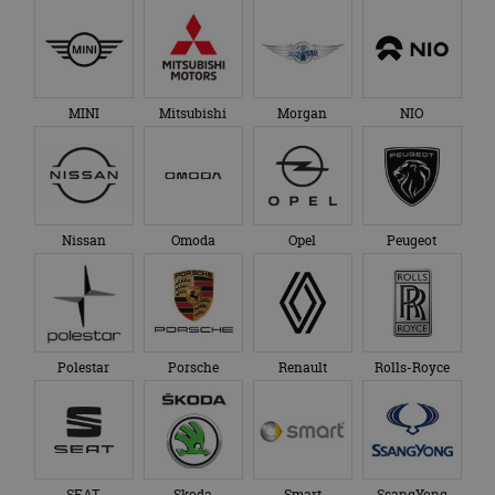
Nissan
Omoda
Opel
Peugeot
Polestar
Porsche
Renault
Rolls-Royce
SEAT
Skoda
Smart
SsangYong
Subaru
Suzuki
Tesla
Toyota