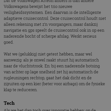
Dat de Volkswagen Arteon anders is dan andere
Volkswagens bewijst het trio nieuwe
veiligheidssystemen. Een daarvan is de intelligente
adaptieve cruisecontrol. Deze cruisecontrol houdt niet
alleen rekening met z’n voorgangers, maar dankzij
navigatie en gps speelt de cruisecontrol ook in op een
naderende bocht of scherpe afslag. Werkt serieus
goed.
Wat we (gelukkig) niet getest hebben, maar wel
aanwezig: als je onwel raakt stuurt hij automatisch
naar de vluchtstrook. En: bij een naderende botsing
van achter op lage snelheid zet hij automatisch de
rugleuningen rechtop, gaat het dak dicht en de
zijruiten op een kier (beter voor airbags) om de fysieke
klap te reduceren.
Tech
Als we het dan toch over innovatie hebben; op de