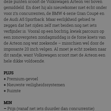
een zonovergoten zondagmiddag is de forse koets van
de Arteon nog wat zoekende – misschien wel door de
imposante 20 inch velgen. Al moet je echt zoeken naar
dit randje, want Volkswagen scoort met de Arteon een
hele dikke voldoende.
PLUS
+
Premium-gevoel
+
Nieuwste veiligheidssystemen
+
Ruimte
MIN
–
Prijs (vanaf net iets duurder dan concurrentie)
–
Zelfde dashboard als Passat
Arteon
Volkswagen
Gerelateerde berichten