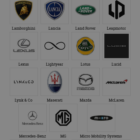
Lexus
Lightyear
Lotus
Lucid
Lynk & Co
Maserati
Mazda
McLaren
Mercedes-Benz
MG
Micro Mobility Systems
MINI
Mitsubishi
Morgan
NIO