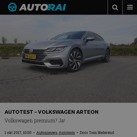
Autonieuws
Podcast
Autotests
Automerken
Adverteren
Contact
MotorRAI.nl
AUTOTEST – VOLKSWAGEN ARTEON
Volkswagen premium? Ja!
1 okt 2017, 10:00
•
Autonieuws
,
Autotests
• Door
Tom Nederend