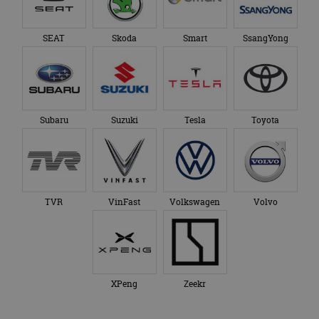
SEAT
Skoda
Smart
SsangYong
Subaru
Suzuki
Tesla
Toyota
TVR
VinFast
Volkswagen
Volvo
XPeng
Zeekr