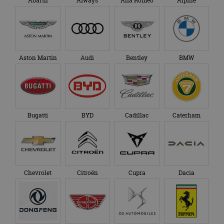
Abarth
Aiways
Alfa Romeo
Alpine
Aston Martin
Audi
Bentley
BMW
Bugatti
BYD
Cadillac
Caterham
Chevrolet
Citroën
Cupra
Dacia