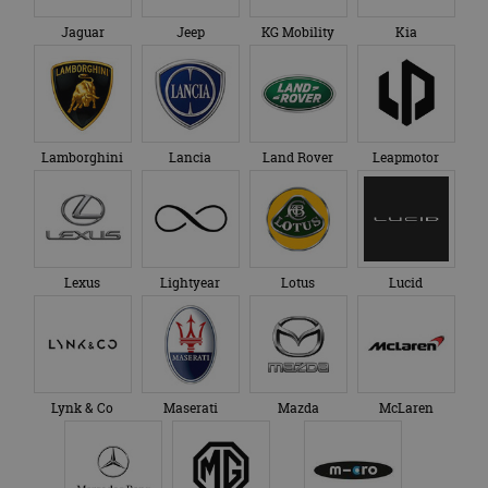
Jaguar
Jeep
KG Mobility
Kia
Lamborghini
Lancia
Land Rover
Leapmotor
Lexus
Lightyear
Lotus
Lucid
Lynk & Co
Maserati
Mazda
McLaren