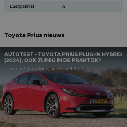
analyserapporten
de website gebruikt
Energielabel
A
van de site.
en over eventuele
advertenties die de
_ga_SC6JKZPPKY
.autorai.nl
1 jaar 1
Deze cookie wordt
eindgebruiker heeft
maand
gebruikt door
gezien voordat hij de
Google Analytics
genoemde website
om de sessiestatus
bezocht.
te behouden.
Toyota Prius nieuws
AUTOTEST – TOYOTA PRIUS PLUG-IN HYBRID
(2024), OOK ZUINIG IN DE PRAKTIJK?
Leven met een Prius, hoe bevalt dat?