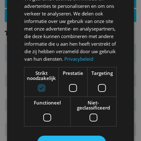
Toyota Prius specificaties
advertenties te personaliseren en om ons
verkeer te analyseren. We delen ook
Toyota Prius nieuws
informatie over uw gebruik van onze site
met onze advertentie- en analysepartners,
Technisch
die deze kunnen combineren met andere
informatie die u aan hen heeft verstrekt of
Motortype
benzine-elektrisch, 4-cilinder
die zij hebben verzameld door uw gebruik
lijn
van hun diensten.
Privacybeleid
Cilinderinhoud
1.987 cm³
Strikt
Prestatie
Targeting
noodzakelijk
Bij
6.000 tpm
Bij
4.400 tpm
Functioneel
Niet-
Accu
lithium-ion
geclassificeerd
Capaciteit
13,6 kWh
Aandrijving
voorwielen