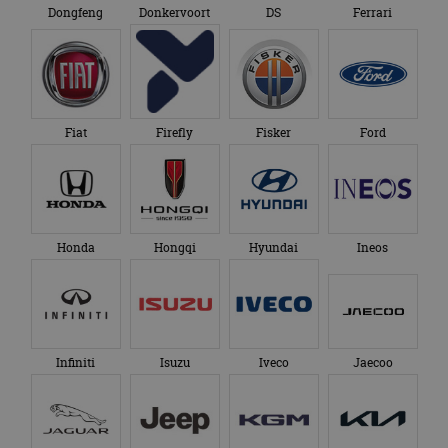
Dongfeng
Donkervoort
DS
Ferrari
Fiat
Firefly
Fisker
Ford
Honda
Hongqi
Hyundai
Ineos
Infiniti
Isuzu
Iveco
Jaecoo