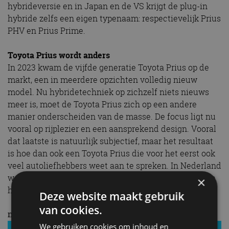
hybrideversie en in Japan en de VS krijgt de plug-in
hybride zelfs een eigen typenaam: respectievelijk Prius
PHV en Prius Prime.
Toyota Prius wordt anders
In 2023 kwam de vijfde generatie Toyota Prius op de
markt, een in meerdere opzichten volledig nieuw
model. Nu hybridetechniek op zichzelf niets nieuws
meer is, moet de Toyota Prius zich op een andere
manier onderscheiden van de masse. De focus ligt nu
vooral op rijplezier en een aansprekend design. Vooral
dat laatste is natuurlijk subjectief, maar het resultaat
is hoe dan ook een Toyota Prius die voor het eerst ook
veel autoliefhebbers weet aan te spreken. In Nederland
wordt de nieuwe Prius alleen nog geleverd als plug-in
×
hybride.
Deze website maakt gebruik
van cookies.
meer Toyota Prius
We gebruiken cookies om inhoud en