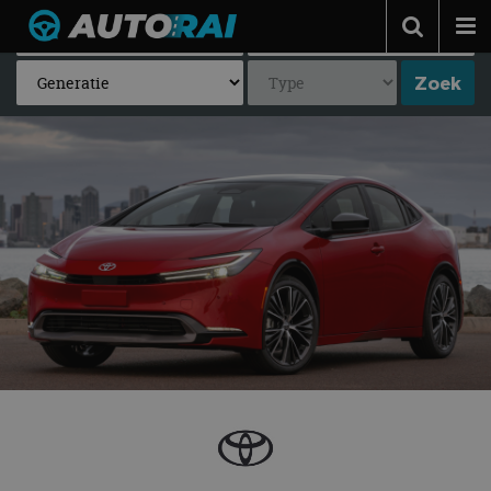
Autonieuws
Podcast
Autotests
Automerken
Adverteren
Contact
MotorRAI.nl