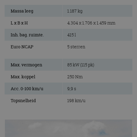
Massa leeg
1.187 kg
L x B x H
4.304 x 1.706 x 1.459 mm
Inh. bag. ruimte.
415 l
Euro NCAP
5 sterren
Max. vermogen
85 kW (115 pk)
Max. koppel
250 Nm
Acc. 0-100 km/u
9,9 s
Topsnelheid
198 km/u