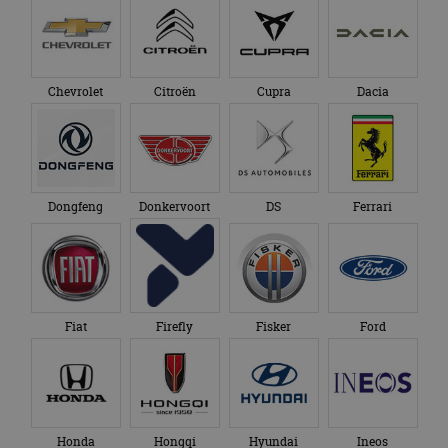
Chevrolet
Citroën
Cupra
Dacia
Dongfeng
Donkervoort
DS
Ferrari
Fiat
Firefly
Fisker
Ford
Honda
Hongqi
Hyundai
Ineos