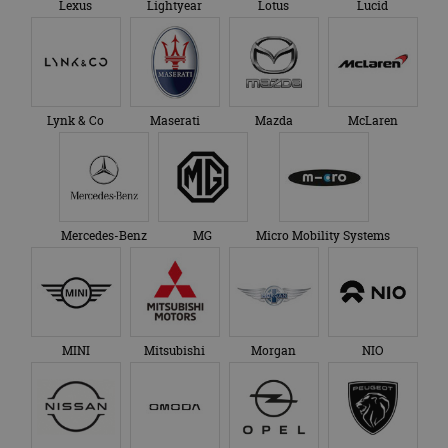
Lexus
Lightyear
Lotus
Lucid
Lynk & Co
Maserati
Mazda
McLaren
Mercedes-Benz
MG
Micro Mobility Systems
MINI
Mitsubishi
Morgan
NIO