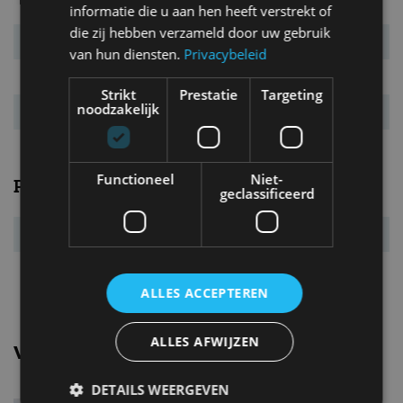
informatie die u aan hen heeft verstrekt of
die zij hebben verzameld door uw gebruik
Verbr. gecomb.
4,2 l/100km
van hun diensten.
Privacybeleid
CO₂-emissie
109 g/km
Strikt
Prestatie
Targeting
noodzakelijk
Energielabel
D
Functioneel
Niet-
Prestaties
geclassificeerd
Acc. 0-100 km/u
9,9 s
Topsnelheid
198 km/u
ALLES ACCEPTEREN
ALLES AFWIJZEN
Vergelijkbare uitvoeringen
DETAILS WEERGEVEN