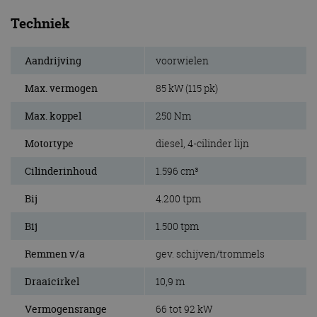
Techniek
Aandrijving
voorwielen
Max. vermogen
85 kW (115 pk)
Max. koppel
250 Nm
Motortype
diesel, 4-cilinder lijn
Cilinderinhoud
1.596 cm³
Bij
4.200 tpm
Bij
1.500 tpm
Remmen v/a
gev. schijven/trommels
Draaicirkel
10,9 m
Vermogensrange
66 tot 92 kW