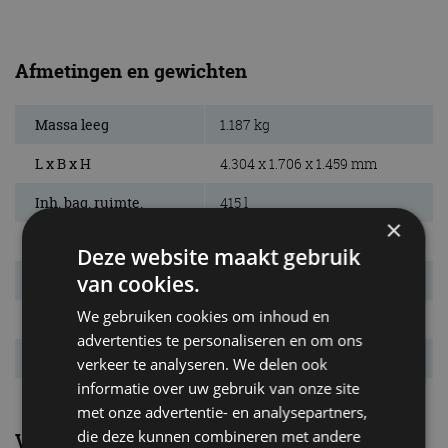
Afmetingen en gewichten
Massa leeg
1.187 kg
L x B x H
4.304 x 1.706 x 1.459 mm
Inh. bag. ruimte.
415 l
×
Bandenmaat
185/60 R15
Deze website maakt gebruik
van cookies.
Wielbasis
2.602 mm
We gebruiken cookies om inhoud en
Max. aanh. gew.
1.200 kg
advertenties te personaliseren en om ons
Tankinhoud
55 l
verkeer te analyseren. We delen ook
informatie over uw gebruik van onze site
met onze advertentie- en analysepartners,
die deze kunnen combineren met andere
Verbruik