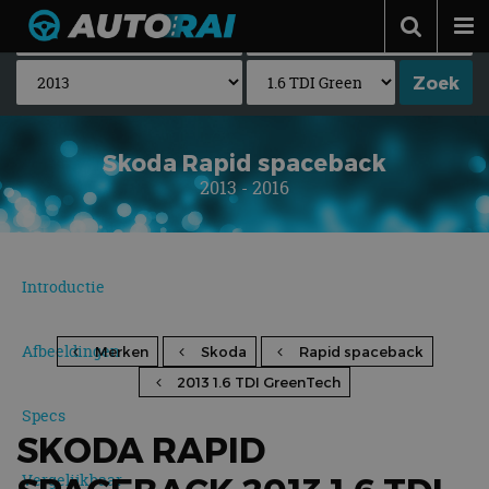
Autonieuws
Podcast
Autotests
Skoda Rapid spaceback
2013 - 2016
Automerken
Adverteren
Contact
Introductie
MotorRAI.nl
Afbeeldingen
Merken
Skoda
Rapid spaceback
2013 1.6 TDI GreenTech
Specs
SKODA RAPID
Vergelijkbaar