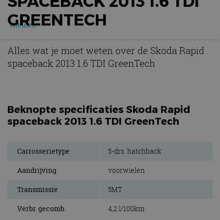
SPACEBACK 2013 1.6 TDI
GREENTECH
Nieuws
Alles wat je moet weten over de Skoda Rapid
spaceback 2013 1.6 TDI GreenTech
Beknopte specificaties Skoda Rapid
spaceback 2013 1.6 TDI GreenTech
Carrosserietype
5-drs. hatchback
Aandrijving
voorwielen
Transmissie
5MT
Verbr. gecomb.
4,2 l/100km