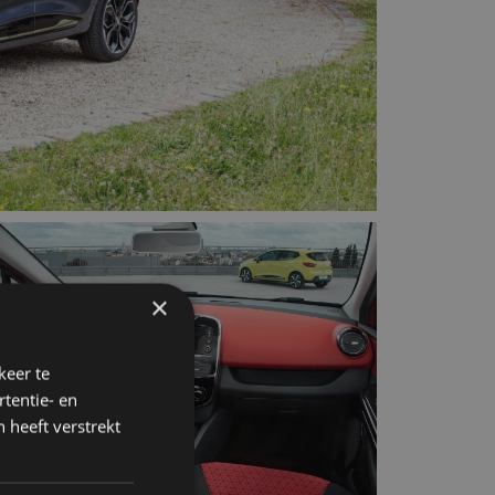
×
keer te
tentie- en
 heeft verstrekt