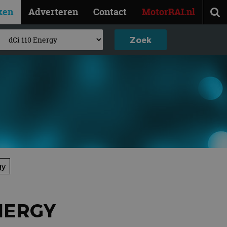
ken
Adverteren
Contact
MotorRAI.nl
gy
ENERGY