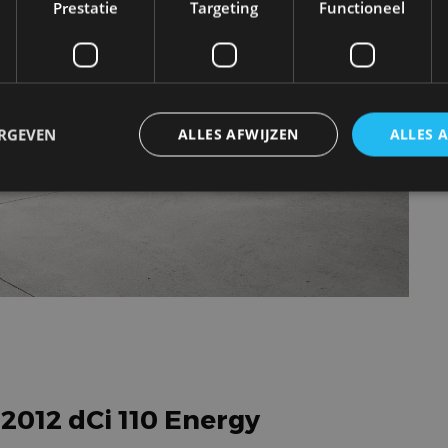
Prestatie
Targeting
Functioneel
ERGEVEN
ALLES AFWIJZEN
ALLES 
trikt noodzakelijk
Prestatie
Targeting
Functioneel
Niet-geclassificee
 cookies maken de kernfunctionaliteiten van de website mogelijk, zoals gebruikersaanm
bsite kan niet goed worden gebruikt zonder de strikt noodzakelijke cookies.
Aanbieder
/
Vervaldatum
Omschrijving
Domein
1 jaar
Deze cookie wordt gebruikt door de CloudFlare-s
Cloudflare,
vertrouwd webverkeer te identificeren en alle
Inc.
beveiligingsbeperkingen op basis van het IP-adr
.autorai.nl
te omzeilen. Het is essentieel voor het onderste
 2012 dCi 110 Energy
veiligheid van een website functies en in het bie
bescherming tegen kwaadaardige bezoekers.