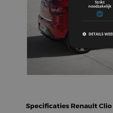
Strikt
noodzakelijk
DETAILS WE
S
Strikt noodzakelijke
accountbeheer. De we
Naam
cf_clearance
Specificaties Renault Clio