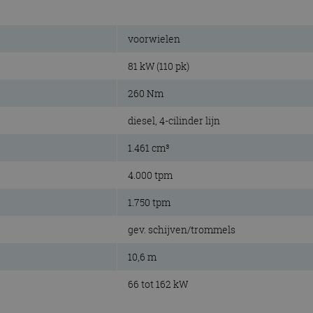
voorwielen
81 kW (110 pk)
260 Nm
diesel, 4-cilinder lijn
1.461 cm³
4.000 tpm
1.750 tpm
gev. schijven/trommels
10,6 m
66 tot 162 kW