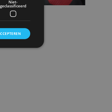
Niet-
geclassificeerd
ACCEPTEREN
rd
elding en
ervice om
es van de bezoeker
unen van de
den van