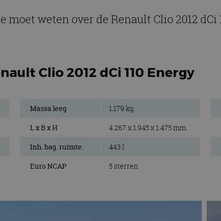
je moet weten over de Renault Clio 2012 dCi
nault Clio 2012 dCi 110 Energy
Massa leeg
1.179 kg
L x B x H
4.267 x 1.945 x 1.475 mm
Inh. bag. ruimte.
443 l
Euro NCAP
5 sterren