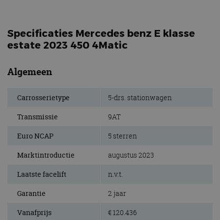
Specificaties Mercedes benz E klasse
estate 2023 450 4Matic
Algemeen
Carrosserietype
5-drs. stationwagen
Transmissie
9AT
Euro NCAP
5 sterren
Marktintroductie
augustus 2023
Laatste facelift
n.v.t.
Garantie
2 jaar
Vanafprijs
€ 120.436