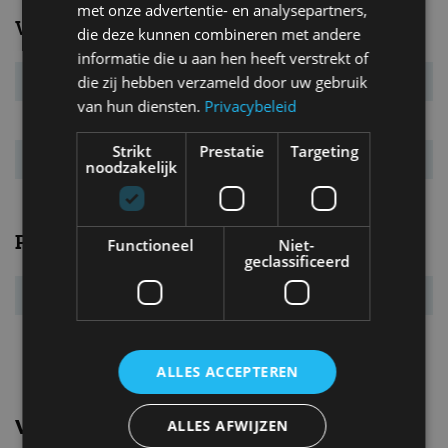
met onze advertentie- en analysepartners,
Verbruik
die deze kunnen combineren met andere
informatie die u aan hen heeft verstrekt of
die zij hebben verzameld door uw gebruik
Verbr. gecomb.
8,0 l/100km
van hun diensten.
Privacybeleid
CO₂-emissie
181 g/km
Strikt
Prestatie
Targeting
Energielabel
A
noodzakelijk
Prestaties
Functioneel
Niet-
geclassificeerd
Acc. 0-100 km/u
4,5 s
Topsnelheid
250 km/u
ALLES ACCEPTEREN
Vergelijkbare uitvoeringen
ALLES AFWIJZEN