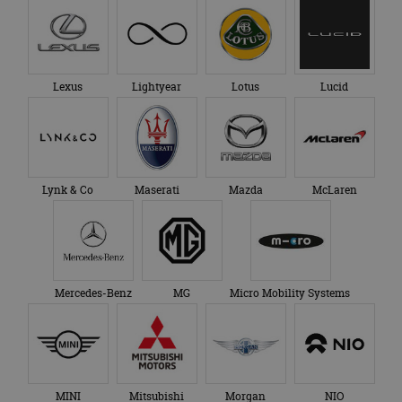
Lexus
Lightyear
Lotus
Lucid
Lynk & Co
Maserati
Mazda
McLaren
Mercedes-Benz
MG
Micro Mobility Systems
MINI
Mitsubishi
Morgan
NIO