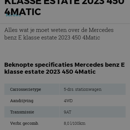
KLASSE ESTATE 2023 450
4MATIC
Nieuws
Alles wat je moet weten over de Mercedes
benz E klasse estate 2023 450 4Matic
Beknopte specificaties Mercedes benz E
klasse estate 2023 450 4Matic
Carrosserietype
5-drs. stationwagen
Aandrijving
4WD
Transmissie
9AT
Verbr. gecomb.
8,0 l/100km