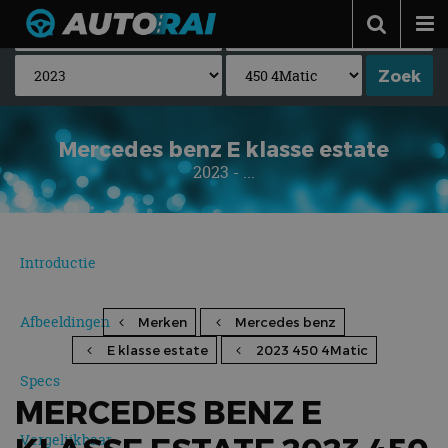
Autonieuws
Podcast
Autotests
Mercedes benz E klasse estate
2023 - ...
Automerken
Adverteren
Contact
Introductie
MotorRAI.nl
Afbeeldingen
Merken
Mercedes benz
E klasse estate
2023 450 4Matic
Specs
MERCEDES BENZ E
Vergelijkbaar