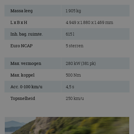
Massa leeg
1.905 kg
L x B x H
4.949 x 1.880 x 1.469 mm
Inh. bag. ruimte.
615 l
Euro NCAP
5 sterren
Max. vermogen
280 kW (381 pk)
Max. koppel
500 Nm
Acc. 0-100 km/u
4,5 s
Topsnelheid
250 km/u