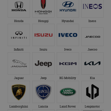
genoemde website
om de sessiestatus
bezocht.
te behouden.
Honda
Hongqi
Hyundai
Ineos
Infiniti
Isuzu
Iveco
Jaecoo
Jaguar
Jeep
KG Mobility
Kia
Lamborghini
Lancia
Land Rover
Leapmotor