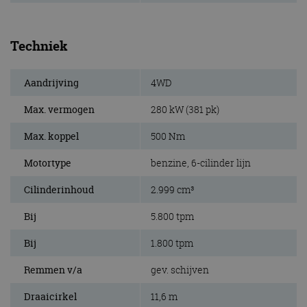
Techniek
Aandrijving
4WD
Max. vermogen
280 kW (381 pk)
Max. koppel
500 Nm
Motortype
benzine, 6-cilinder lijn
Cilinderinhoud
2.999 cm³
Bij
5.800 tpm
Bij
1.800 tpm
Remmen v/a
gev. schijven
Draaicirkel
11,6 m