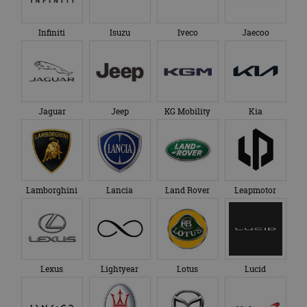
Infiniti
Isuzu
Iveco
Jaecoo
Jaguar
Jeep
KG Mobility
Kia
Lamborghini
Lancia
Land Rover
Leapmotor
Lexus
Lightyear
Lotus
Lucid