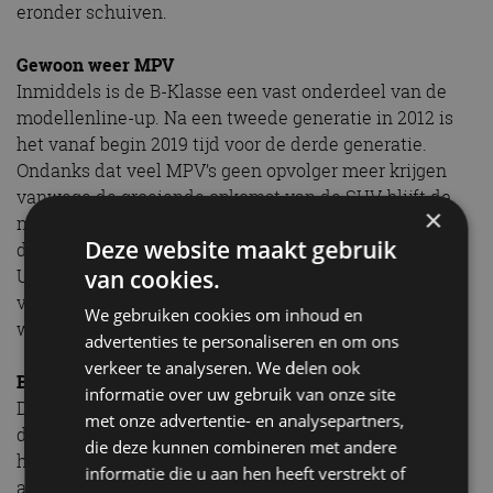
eronder schuiven.
Gewoon weer MPV
Inmiddels is de B-Klasse een vast onderdeel van de
modellenline-up. Na een tweede generatie in 2012 is
het vanaf begin 2019 tijd voor de derde generatie.
Ondanks dat veel MPV’s geen opvolger meer krijgen
vanwege de groeiende opkomst van de SUV, blijft de
×
nieuwe B-Klasse gewoon een compacte MPV. Eentje
Deze website maakt gebruik
die volgens het merk spannender is dan voorheen.
van cookies.
Uiteindelijk kwam er ook een plug-in hybrideversie
van de auto. Er was zelfs even sprake van een
We gebruiken cookies om inhoud en
waterstofversie, maar daar is het nooit van gekomen.
advertenties te personaliseren en om ons
verkeer te analyseren. We delen ook
B-Klasse Electric
informatie over uw gebruik van onze site
Daarover gesproken: dat hebben we eerder gezien bij
met onze advertentie- en analysepartners,
de B-Klasse. Van de eerste generatie verscheen tegen
die deze kunnen combineren met andere
het eind van de productie, in 2011, een door waterstof
informatie die u aan hen heeft verstrekt of
aangedreven versie die in beperkte oplage werd