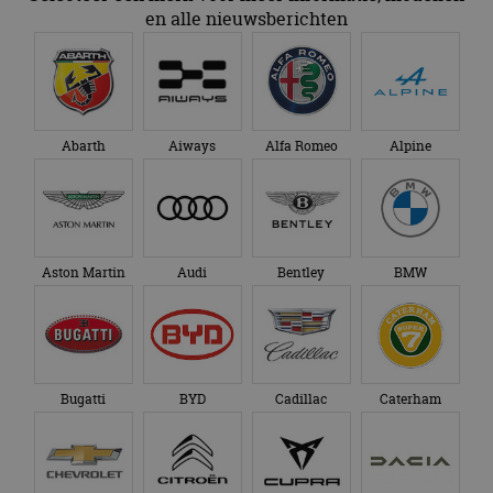
en alle nieuwsberichten
Abarth
Aiways
Alfa Romeo
Alpine
Aston Martin
Audi
Bentley
BMW
Bugatti
BYD
Cadillac
Caterham