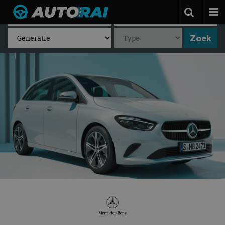
Autonieuws
Podcast
Autotests
Automerken
Adverteren
Contact
MotorRAI.nl