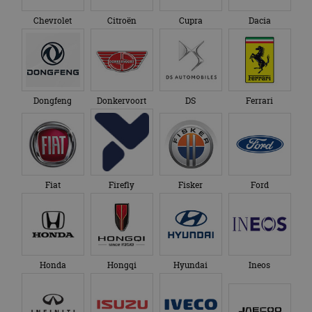
Chevrolet
Citroën
Cupra
Dacia
Dongfeng
Donkervoort
DS
Ferrari
Fiat
Firefly
Fisker
Ford
Honda
Hongqi
Hyundai
Ineos