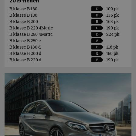
2019-heden
B klasse B 160
109 pk
D
B klasse B 180
136 pk
B
B klasse B 200
163 pk
B
B klasse B 220 4Matic
190 pk
C
B klasse B 250 4Matic
224 pk
D
B klasse B 250 e
A
B klasse B 180 d
116 pk
D
B klasse B 200 d
150 pk
E
B klasse B 220 d
190 pk
E