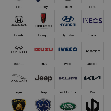
eindgebruiker heeft
maand
gebruikt door
gezien voordat hij de
Google Analytics
Fiat
Firefly
Fisker
Ford
genoemde website
om de sessiestatus
bezocht.
te behouden.
Honda
Hongqi
Hyundai
Ineos
Infiniti
Isuzu
Iveco
Jaecoo
Jaguar
Jeep
KG Mobility
Kia