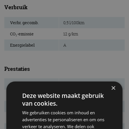
Verbruik
Verbr. gecomb.
0,5 l/100km
CO₂-emissie
12 g/km
Energielabel
A
Prestaties
Elek. actieradius
129 km
×
Deze website maakt gebruik
Systeemvermogen
280 kw (381 pk)
van cookies.
Systeemkoppel
650 Nm
We gebruiken cookies om inhoud en
Acc. 0-100 km/u
5,6 s
advertenties te personaliseren en om ons
verkeer te analyseren. We delen ook
Topsnelheid
237 km/u