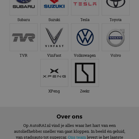
Subaru
Suzuki
Tesla
Toyota
TVR
VinFast
Volkswagen
Volvo
XPeng
Zeekr
Over ons
Op AutoRAI.nl vind je alles waar het hart van een
autoliefhebber sneller van gaat kloppen. In beeld én geluid,
van stadsauto tot supercar.
Ons team
levert je het laatste