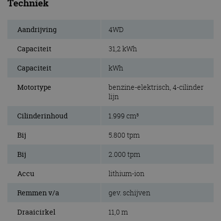
Techniek
Aandrijving
4WD
Capaciteit
31,2 kWh
Capaciteit
kWh
Motortype
benzine-elektrisch, 4-cilinder
lijn
Cilinderinhoud
1.999 cm³
Bij
5.800 tpm
Bij
2.000 tpm
Accu
lithium-ion
Remmen v/a
gev. schijven
Draaicirkel
11,0 m