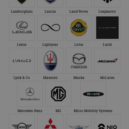
Lamborghini
Lancia
Land Rover
Leapmotor
Lexus
Lightyear
Lotus
Lucid
Lynk & Co
Maserati
Mazda
McLaren
Mercedes-Benz
MG
Micro Mobility Systems