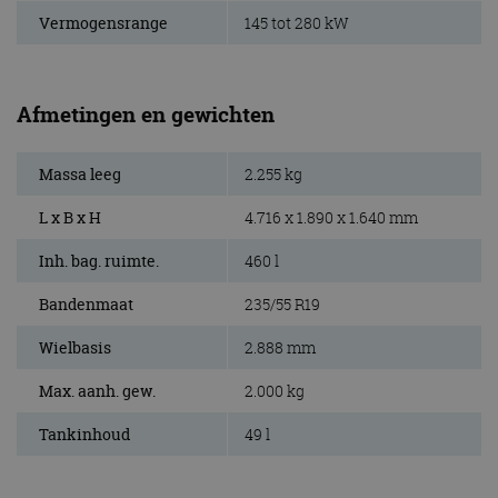
Vermogensrange
145 tot 280 kW
Afmetingen en gewichten
Massa leeg
2.255 kg
L x B x H
4.716 x 1.890 x 1.640 mm
Inh. bag. ruimte.
460 l
Bandenmaat
235/55 R19
Wielbasis
2.888 mm
Max. aanh. gew.
2.000 kg
Tankinhoud
49 l