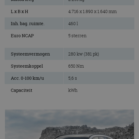
L x B x H
4.716 x 1.890 x 1.640 mm
Inh. bag. ruimte.
460 l
Euro NCAP
5 sterren
Systeemvermogen
280 kw (381 pk)
Systeemkoppel
650 Nm
Acc. 0-100 km/u
5,6 s
Capaciteit
kWh