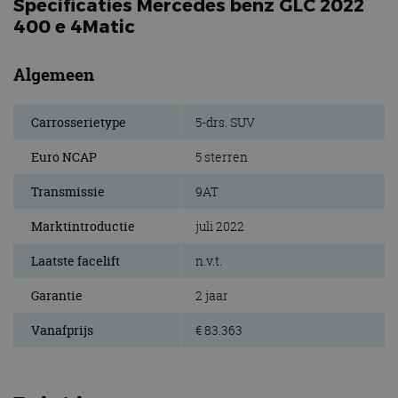
Specificaties Mercedes benz GLC 2022
400 e 4Matic
Algemeen
Carrosserietype
5-drs. SUV
Euro NCAP
5 sterren
Transmissie
9AT
Marktintroductie
juli 2022
Laatste facelift
n.v.t.
Garantie
2 jaar
Vanafprijs
€ 83.363