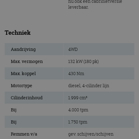
nu ook een cabrioletversie
leverbaar.
Techniek
Aandrijving
4WD
Max. vermogen
132 kW (180 pk)
Max. koppel
430 Nm
Motortype
diesel, 4-cilinder lijn
Cilinderinhoud
1.999 cm³
Bij
4.000 tpm
Bij
1.750 tpm
Remmen v/a
gev. schijven/schijven