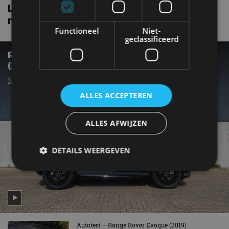
Land rover Range rover evoque coupe
nieuws
Functioneel
Niet-
geclassificeerd
REVIEW – RANGE ROVER EVOQUE P300E
(2023) – BPM-KNALLER MET 309 PK
Meer vermogen, voor minder geld
ALLES ACCEPTEREN
ALLES AFWIJZEN
DETAILS WEERGEVEN
Strikt noodzakelijk
Prestatie
Targeting
Functioneel
Niet-geclassificeerd
Autotest – Range Rover Evoque (2019)
Strikt noodzakelijke cookies maken de