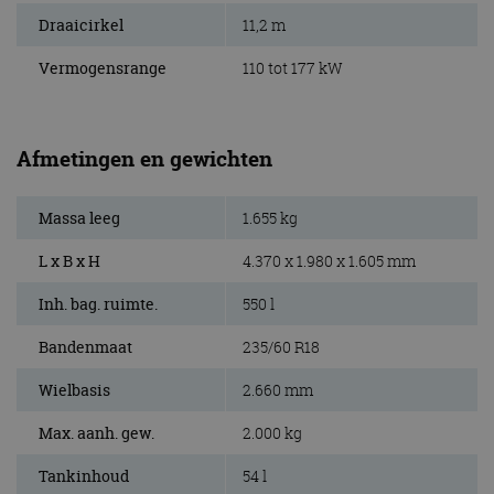
Draaicirkel
11,2 m
Vermogensrange
110 tot 177 kW
Afmetingen en gewichten
Massa leeg
1.655 kg
L x B x H
4.370 x 1.980 x 1.605 mm
Inh. bag. ruimte.
550 l
Bandenmaat
235/60 R18
Wielbasis
2.660 mm
Max. aanh. gew.
2.000 kg
Tankinhoud
54 l