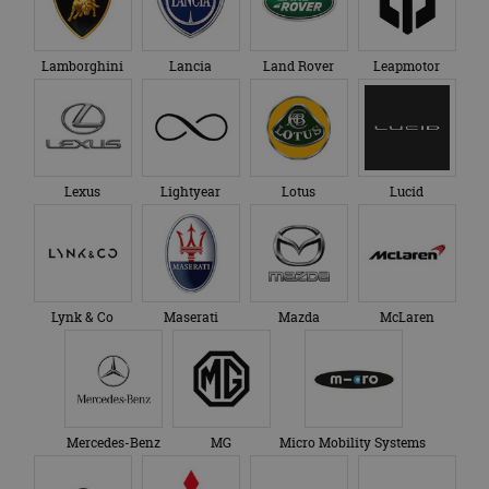
Lamborghini
Lancia
Land Rover
Leapmotor
Lexus
Lightyear
Lotus
Lucid
Lynk & Co
Maserati
Mazda
McLaren
Mercedes-Benz
MG
Micro Mobility Systems