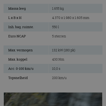
Massa leeg
1.655 kg
L x B x H
4.370 x 1.980 x 1.605 mm
Inh. bag. ruimte.
550 l
Euro NCAP
5 sterren
Max. vermogen
132 kW (180 pk)
Max. koppel
430 Nm
Acc. 0-100 km/u
10,0 s
Topsnelheid
200 km/u