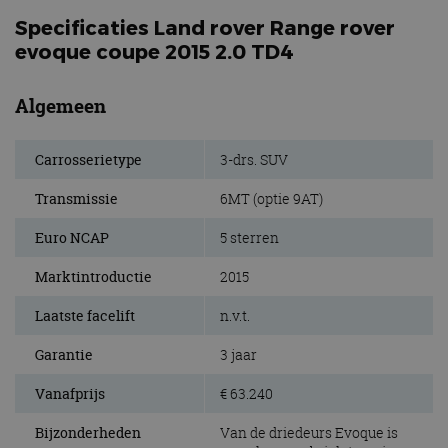
Specificaties Land rover Range rover
evoque coupe 2015 2.0 TD4
Algemeen
Carrosserietype
3-drs. SUV
Transmissie
6MT (optie 9AT)
Euro NCAP
5 sterren
Marktintroductie
2015
Laatste facelift
n.v.t.
Garantie
3 jaar
Vanafprijs
€ 63.240
Bijzonderheden
Van de driedeurs Evoque is