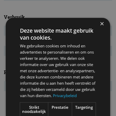
Verbruik
×
Deze website maakt gebruik
Verbr. gecomb.
4,8 l/100km
van cookies.
CO₂-emissie
125 g/km
We gebruiken cookies om inhoud en
Energielabel
E
advertenties te personaliseren en om ons
verkeer te analyseren. We delen ook
informatie over uw gebruik van onze site
met onze advertentie- en analysepartners,
Prestaties
die deze kunnen combineren met andere
informatie die u aan hen heeft verstrekt of
Acc. 0-100 km/u
10,0 s
die zij hebben verzameld door uw gebruik
van hun diensten.
Privacybeleid
Topsnelheid
200 km/u
Strikt
Prestatie
Targeting
noodzakelijk