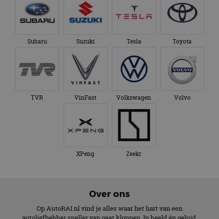
Subaru
Suzuki
Tesla
Toyota
TVR
VinFast
Volkswagen
Volvo
XPeng
Zeekr
Over ons
Op AutoRAI.nl vind je alles waar het hart van een
autoliefhebber sneller van gaat kloppen. In beeld én geluid,