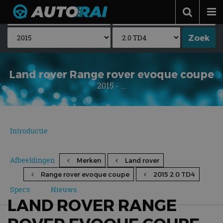
Autonieuws
Podcast
Autotests
Land rover Range rover evoque coupe
2015 - ...
Automerken
Adverteren
Contact
Introductie
MotorRAI.nl
Afbeeldingen
Merken
Land rover
Range rover evoque coupe
2015 2.0 TD4
Specs
Nieuws
LAND ROVER RANGE