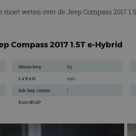
je moet weten over de Jeep Compass 2017 1.
eep Compass 2017 1.5T e-Hybrid
Massa leeg
kg
L x B x H
mm
Inh. bag. ruimte.
l
Euro NCAP