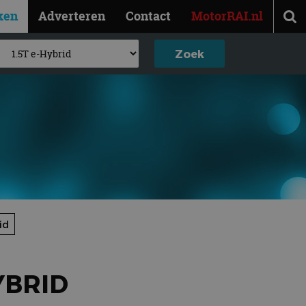
ken
Adverteren
Contact
MotorRAI.nl
id
YBRID