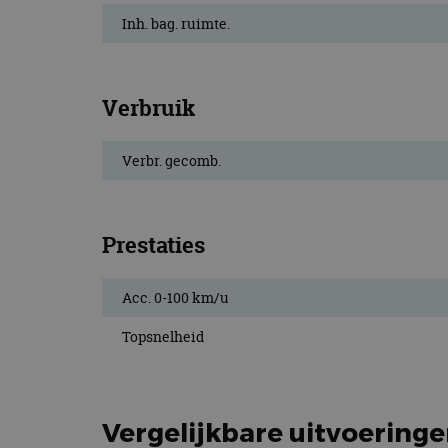
CookieScriptConse
Inh. bag. ruimte.
Naam
Verbruik
Naam
omx_consent
Aanbiede
Naam
Domein
g_id_202604151153
Verbr. gecomb.
_ga
_fbp
Meta Pla
Inc.
.autorai.n
_gcl_au
Google L
Prestaties
.autorai.n
_ga_SC6JKZPPKY
IDE
Google L
Acc. 0-100 km/u
.doublecl
Topsnelheid
Vergelijkbare uitvoering