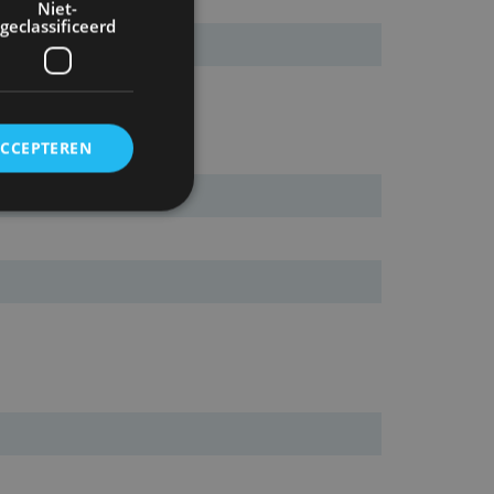
Niet-
geclassificeerd
ACCEPTEREN
rd
elding en
ervice om
es van de bezoeker
unen van de
den van