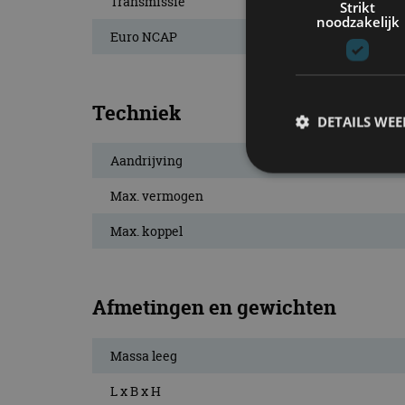
Transmissie
Strikt
noodzakelijk
Euro NCAP
Techniek
DETAILS WE
Aandrijving
Max. vermogen
S
Max. koppel
Strikt noodzakelijke
accountbeheer. De we
Naam
Afmetingen en gewichten
cf_clearance
Massa leeg
L x B x H