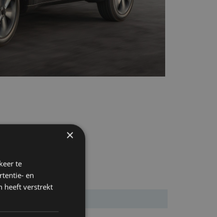
×
keer te
tentie- en
 heeft verstrekt