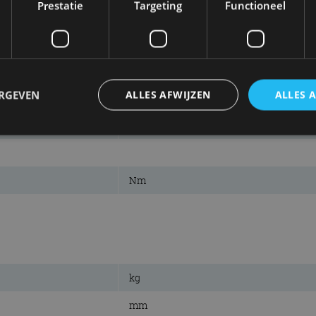
Prestatie
Targeting
Functioneel
ERGEVEN
ALLES AFWIJZEN
ALLES 
trikt noodzakelijk
Prestatie
Targeting
Functioneel
Niet-geclassificee
Nm
 cookies maken de kernfunctionaliteiten van de website mogelijk, zoals gebruikersaanm
bsite kan niet goed worden gebruikt zonder de strikt noodzakelijke cookies.
Aanbieder
/
Vervaldatum
Omschrijving
Domein
1 jaar
Deze cookie wordt gebruikt door de CloudFlare-s
Cloudflare,
vertrouwd webverkeer te identificeren en alle
Inc.
beveiligingsbeperkingen op basis van het IP-adr
.autorai.nl
kg
te omzeilen. Het is essentieel voor het onderste
veiligheid van een website functies en in het bie
bescherming tegen kwaadaardige bezoekers.
mm