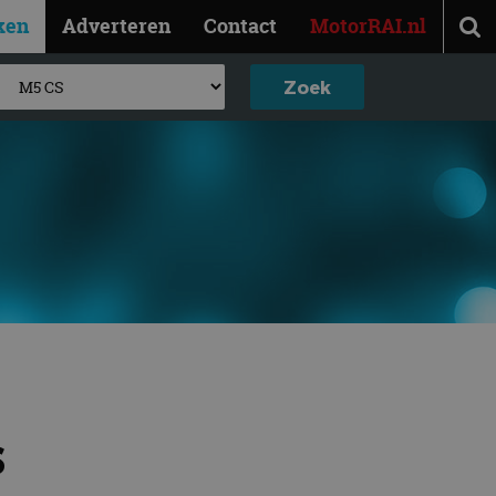
ken
Adverteren
Contact
MotorRAI.nl
S