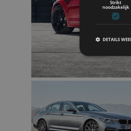
Strikt
noodzakelijk
DETAILS WE
S
Strikt noodzakelijke
accountbeheer. De we
Naam
cf_clearance