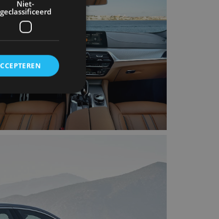
Niet-
geclassificeerd
ACCEPTEREN
rd
elding en
ervice om
es van de bezoeker
unen van de
den van