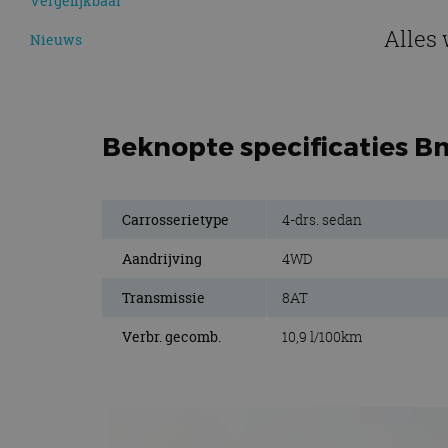
Vergelijkbaar
Alles 
Nieuws
Beknopte specificaties B
Carrosserietype
4-drs. sedan
Aandrijving
4WD
Transmissie
8AT
Verbr. gecomb.
10,9 l/100km