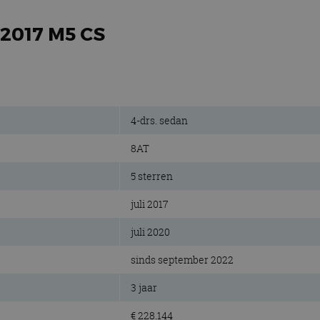
 2017 M5 CS
4-drs. sedan
8AT
5 sterren
juli 2017
juli 2020
sinds september 2022
3 jaar
€ 228.144