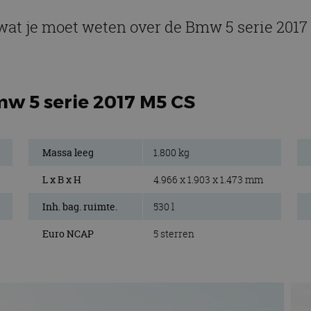
wat je moet weten over de Bmw 5 serie 2017
mw 5 serie 2017 M5 CS
Massa leeg
1.800 kg
L x B x H
4.966 x 1.903 x 1.473 mm
Inh. bag. ruimte.
530 l
Euro NCAP
5 sterren