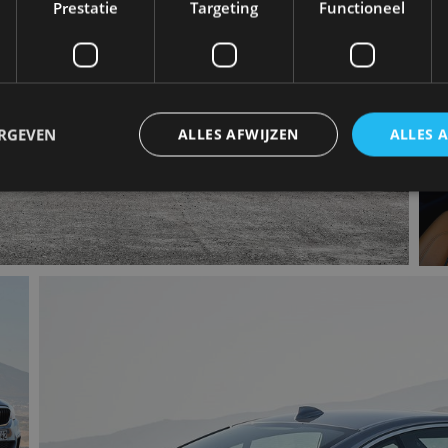
Prestatie
Targeting
Functioneel
ERGEVEN
ALLES AFWIJZEN
ALLES 
trikt noodzakelijk
Prestatie
Targeting
Functioneel
Niet-geclassificee
 cookies maken de kernfunctionaliteiten van de website mogelijk, zoals gebruikersaanm
bsite kan niet goed worden gebruikt zonder de strikt noodzakelijke cookies.
Aanbieder
/
Vervaldatum
Omschrijving
Domein
1 jaar
Deze cookie wordt gebruikt door de CloudFlare-s
Cloudflare,
vertrouwd webverkeer te identificeren en alle
Inc.
beveiligingsbeperkingen op basis van het IP-adr
.autorai.nl
te omzeilen. Het is essentieel voor het onderste
veiligheid van een website functies en in het bie
bescherming tegen kwaadaardige bezoekers.