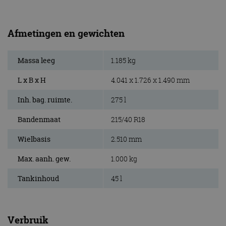
Afmetingen en gewichten
Massa leeg
1.185 kg
L x B x H
4.041 x 1.726 x 1.490 mm
Inh. bag. ruimte.
275 l
Bandenmaat
215/40 R18
Wielbasis
2.510 mm
Max. aanh. gew.
1.000 kg
Tankinhoud
45 l
Verbruik