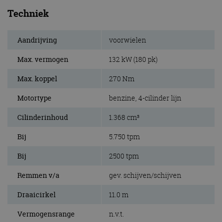
Techniek
Aandrijving
voorwielen
Max. vermogen
132 kW (180 pk)
Max. koppel
270 Nm
Motortype
benzine, 4-cilinder lijn
Cilinderinhoud
1.368 cm³
Bij
5.750 tpm
Bij
2500 tpm
Remmen v/a
gev. schijven/schijven
Draaicirkel
11.0 m
Vermogensrange
n.v.t.