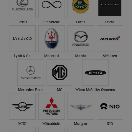
Lexus
Lightyear
Lotus
Lucid
Lynk & Co
Maserati
Mazda
McLaren
Mercedes-Benz
MG
Micro Mobility Systems
MINI
Mitsubishi
Morgan
NIO