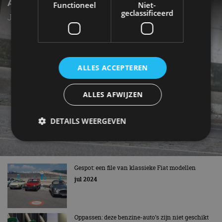
AUTOTEST – ABARTH 124 SPIDER
Functioneel
Niet-
geclassificeerd
Japanse tweezitter met Italiaans temperament
ALLES ACCEPTEREN
ALLES AFWIJZEN
DETAILS WEERGEVEN
Strikt noodzakelijk
Prestatie
Targeting
Gespot: een file van klassieke Fiat modellen
Functioneel
Niet-geclassificeerd
jul 2024
Strikt noodzakelijke cookies maken de
kernfunctionaliteiten van de website mogelijk, zoals
gebruikersaanmelding en accountbeheer. De
Oppassen: deze benzine-auto’s zijn niet geschikt
website kan niet goed worden gebruikt zonder de