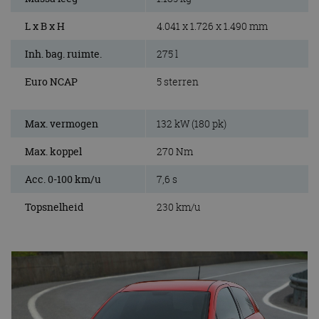
L x B x H
4.041 x 1.726 x 1.490 mm
Inh. bag. ruimte.
275 l
Euro NCAP
5 sterren
Max. vermogen
132 kW (180 pk)
Max. koppel
270 Nm
Acc. 0-100 km/u
7,6 s
Topsnelheid
230 km/u