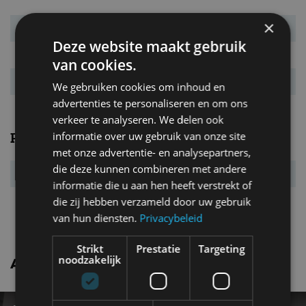
×
Verbr. gecomb.
6,1 l/100km
Deze website maakt gebruik
CO₂-emissie
142 g/km
van cookies.
Energielabel
C
We gebruiken cookies om inhoud en
advertenties te personaliseren en om ons
verkeer te analyseren. We delen ook
informatie over uw gebruik van onze site
Prestaties
met onze advertentie- en analysepartners,
die deze kunnen combineren met andere
Acc. 0-100 km/u
7,6 s
informatie die u aan hen heeft verstrekt of
Topsnelheid
230 km/u
die zij hebben verzameld door uw gebruik
van hun diensten.
Privacybeleid
Strikt
Prestatie
Targeting
noodzakelijk
Abarth Punto evo nieuws