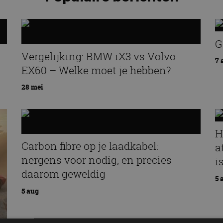
G
Vergelijking: BMW iX3 vs Volvo
7 
EX60 – Welke moet je hebben?
28 mei
H
Carbon fibre op je laadkabel:
a
nergens voor nodig, en precies
i
daarom geweldig
5 
5 aug