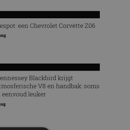
espot: een Chevrolet Corvette Z06
aug
ennessey Blackbird krijgt
tmosferische V8 en handbak: soms
s eenvoud leuker
aug