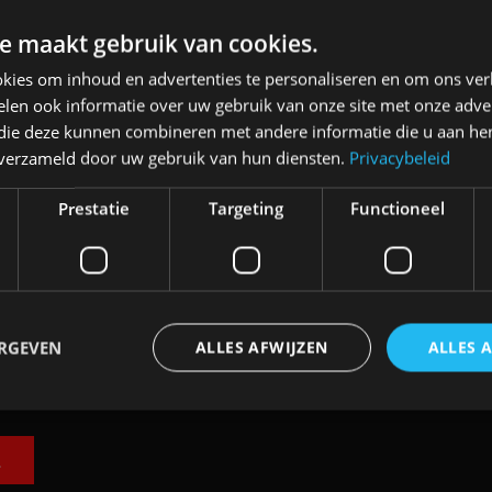
e maakt gebruik van cookies.
kies om inhoud en advertenties te personaliseren en om ons ver
len ook informatie over uw gebruik van onze site met onze adver
 die deze kunnen combineren met andere informatie die u aan hen
n verzameld door uw gebruik van hun diensten.
Privacybeleid
an
Elektrische Geely E2 (tijdelijk) net zo
Prestatie
Targeting
Functioneel
goedkoop als een Renault Twingo
4 aug
ERGEVEN
ALLES AFWIJZEN
ALLES 
trikt noodzakelijk
Prestatie
Targeting
Functioneel
Niet-geclassificee
E