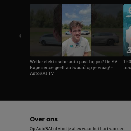
Strikt noodzakelijke
accountbeheer. De we
Naam
cf_clearance
‹
CookieScriptConse
Welke elektrische auto past bij jou? De EV
1.5
Experience geeft antwoord op je vraag! -
maa
AutoRAI TV
Naam
Naam
omx_consent
Aanbiede
Naam
Domein
g_id_202604151153
_ga
_fbp
Meta Pla
Inc.
.autorai.n
Over ons
_gcl_au
Google L
.autorai.n
Op AutoRAI.nl vind je alles waar het hart van een