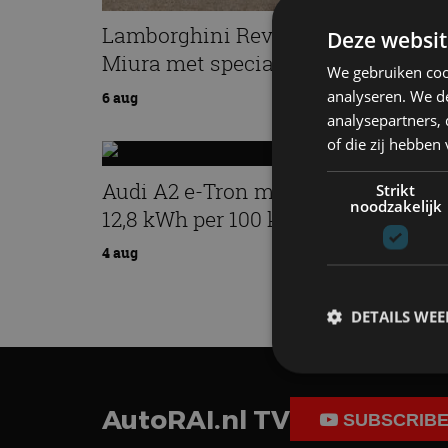
Lamborghini Revuelto eert 60 jaar
Deze websit
Miura met speciale editie
We gebruiken coo
analyseren. We de
6 aug
analysepartners,
of die zij hebbe
Audi A2 e-Tron mikt op verbruik v
Strikt
noodzakelijk
12,8 kWh per 100 kilometer
4 aug
DETAILS WE
AutoRAI.nl TV
S
SUBSCRIB