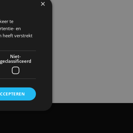
×
keer te
tentie- en
 heeft verstrekt
Niet-
geclassificeerd
ACCEPTEREN
rd