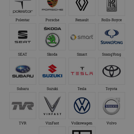
Polestar
Porsche
Renault
Rolls-Royce
SEAT
Skoda
Smart
SsangYong
Subaru
Suzuki
Tesla
Toyota
TVR
VinFast
Volkswagen
Volvo