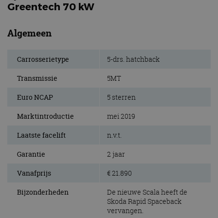
Greentech 70 kW
Algemeen
Carrosserietype
5-drs. hatchback
Transmissie
5MT
Euro NCAP
5 sterren
Marktintroductie
mei 2019
Laatste facelift
n.v.t.
Garantie
2 jaar
Vanafprijs
€ 21.890
Bijzonderheden
De nieuwe Scala heeft de
Skoda Rapid Spaceback
vervangen.