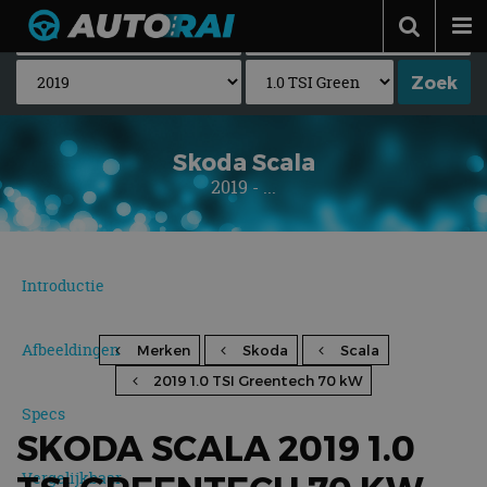
Autonieuws
Podcast
Autotests
Skoda Scala
2019 - ...
Automerken
Adverteren
Contact
Introductie
MotorRAI.nl
Afbeeldingen
Merken
Skoda
Scala
2019 1.0 TSI Greentech 70 kW
Specs
SKODA SCALA 2019 1.0
Vergelijkbaar