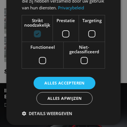
die zij hebben verzameld door uw gebruik
van hun diensten.
Privacybeleid
Skoda Scala1.0 TSI Greentech 85
kW
Strikt
Prestatie
Targeting
noodzakelijk
Skoda Scala1.5 TSI Greentech
Functioneel
Niet-
geclassificeerd
Skoda Scala nieuws
ALLES ACCEPTEREN
IN BEELD: DE VERNIEUWDE ŠKODA SCALA
EN KAMIQ
ALLES AFWIJZEN
De een stoerder, dan ander sportiever
DETAILS WEERGEVEN