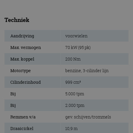
Techniek
Aandrijving
voorwielen
Max. vermogen
70 kW (95 pk)
Max. koppel
200 Nm
Motortype
benzine, 3-cilinder lijn
Cilinderinhoud
999 cm³
Bij
5.000 tpm
Bij
2.000 tpm
Remmen v/a
gev. schijven/trommels
Draaicirkel
10,9 m