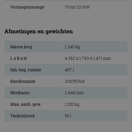
Vermogensrange
70 tot 110 kW
Afmetingen en gewichten
Massa leeg
1.240 kg
L x B x H
4.362 x 1.793 x 1.471 mm
Inh. bag. ruimte.
467 l
Bandenmaat
205/55 R16
Wielbasis
2.649 mm
Max. aanh. gew.
1.150 kg
Tankinhoud
50 l