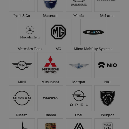
Lynk & Co
Maserati
Mazda
McLaren
Mercedes-Benz
MG
Micro Mobility Systems
MINI
Mitsubishi
Morgan
NIO
Nissan
Omoda
Opel
Peugeot