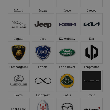
Infiniti
Isuzu
Iveco
Jaecoo
Jaguar
Jeep
KG Mobility
Kia
Lamborghini
Lancia
Land Rover
Leapmotor
Lexus
Lightyear
Lotus
Lucid