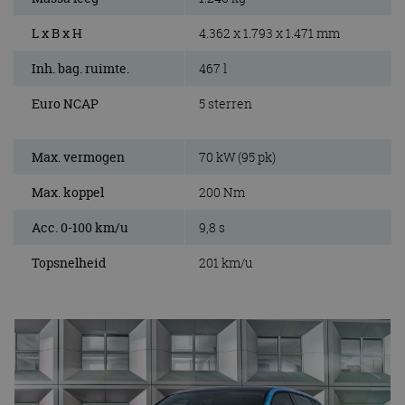
L x B x H
4.362 x 1.793 x 1.471 mm
Inh. bag. ruimte.
467 l
Euro NCAP
5 sterren
Max. vermogen
70 kW (95 pk)
Max. koppel
200 Nm
Acc. 0-100 km/u
9,8 s
Topsnelheid
201 km/u