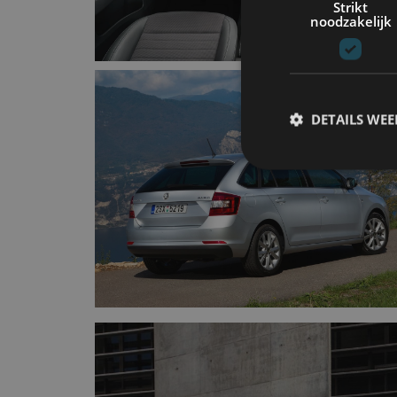
Strikt
noodzakelijk
DETAILS WE
S
Strikt noodzakelijke
accountbeheer. De we
Naam
cf_clearance