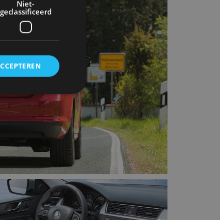
Niet-
geclassificeerd
ACCEPTEREN
rd
elding en
ervice om
es van de bezoeker
unen van de
den van