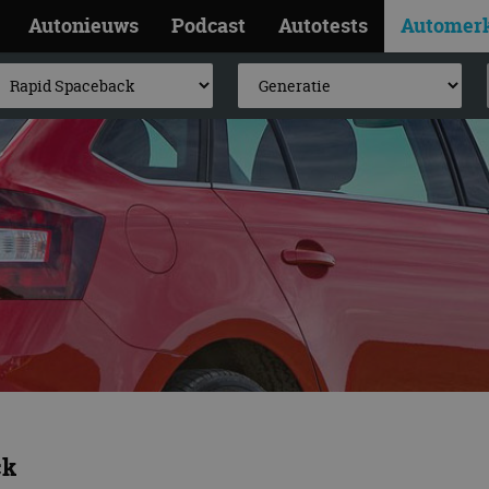
Autonieuws
Podcast
Autotests
Automer
ck