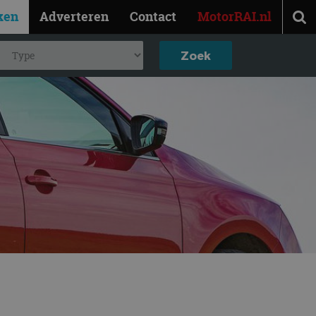
ken
Adverteren
Contact
MotorRAI.nl