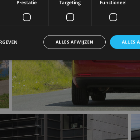
Prestatie
Targeting
Functioneel
ERGEVEN
ALLES AFWIJZEN
ALLES 
trikt noodzakelijk
Prestatie
Targeting
Functioneel
Niet-geclassificee
 cookies maken de kernfunctionaliteiten van de website mogelijk, zoals gebruikersaanm
bsite kan niet goed worden gebruikt zonder de strikt noodzakelijke cookies.
Aanbieder
/
Vervaldatum
Omschrijving
Domein
1 jaar
Deze cookie wordt gebruikt door de CloudFlare-s
Cloudflare,
vertrouwd webverkeer te identificeren en alle
Inc.
beveiligingsbeperkingen op basis van het IP-adr
.autorai.nl
te omzeilen. Het is essentieel voor het onderste
veiligheid van een website functies en in het bie
bescherming tegen kwaadaardige bezoekers.