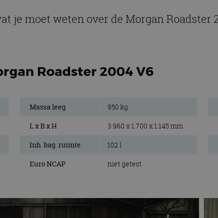
wat je moet weten over de Morgan Roadster 
organ Roadster 2004 V6
Massa leeg
950 kg
L x B x H
3.960 x 1.700 x 1.145 mm
Inh. bag. ruimte.
102 l
Euro NCAP
niet getest