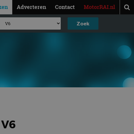
ken
Adverteren
Contact
MotorRAI.nl
 V6