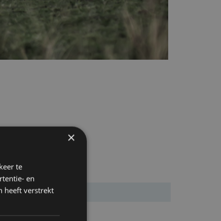
×
keer te
tentie- en
 heeft verstrekt