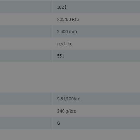
102 l
205/60 R15
2.500 mm
n.v.t. kg
55 l
9,8 l/100km
240 g/km
G