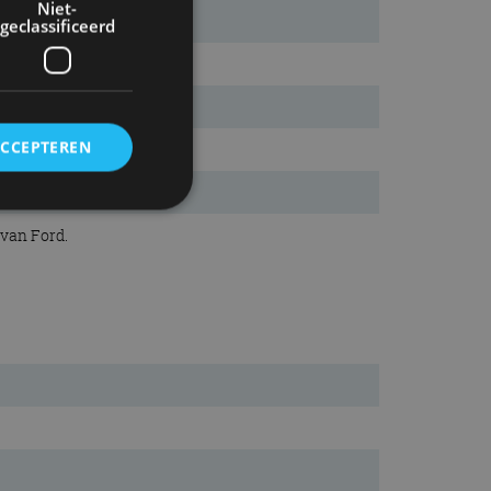
Niet-
geclassificeerd
ACCEPTEREN
 van Ford.
rd
elding en
ervice om
es van de bezoeker
unen van de
den van