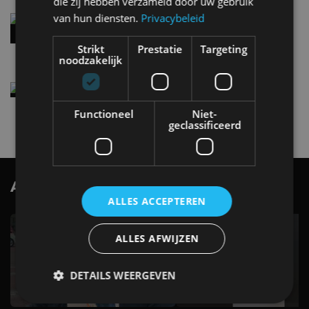
die zij hebben verzameld door uw gebruik
van hun diensten.
Privacybeleid
Audi A2 e-Tron mikt op verbruik van 12,8 kWh
per 100 kilometer
4 aug
Strikt
Prestatie
Targeting
noodzakelijk
Elektrische Geely E2 (tijdelijk) net zo goedkoop
als een Renault Twingo
Functioneel
Niet-
4 aug
geclassificeerd
AutoRAI.nl TV
SUBSCRIBE
ALLES ACCEPTEREN
ALLES AFWIJZEN
DETAILS WEERGEVEN