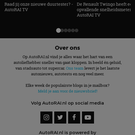
Raad jij onze nieuwe duurtester? -
De Renault Twingo heeft een
AutoRAI TV
opvallende snelheidsmeter! -
Strikt noodzakelijk
Prestatie
Targeting
AutoRAI TV
Functioneel
Niet-geclassificeerd
Strikt noodzakelijke cookies maken de
kernfunctionaliteiten van de website mogelijk, zoals
gebruikersaanmelding en accountbeheer. De
website kan niet goed worden gebruikt zonder de
Over ons
strikt noodzakelijke cookies.
Op AutoRAI.nl vind je alles waar het hart van een
Aanbieder
/
Naam
Vervaldatum
Omschrijv
autoliefhebber sneller van gaat kloppen. In beeld én geluid,
Domein
van stadsauto tot supercar.
Ons team
levert je het laatste
cf_clearance
1 jaar
Deze cooki
Cloudflare,
autonieuws, autotests en nog veel meer.
gebruikt d
Inc.
CloudFlare
.autorai.nl
vertrouwd
Elke week de populairste blogs in je mailbox?
te identific
Meld je aan voor de nieuwsbrief!
beveiligin
op basis va
adres van 
Volg AutoRAI.nl op social media
te omzeilen
essentieel 
ondersteu
veiligheid 
website fun
het bieden
beschermi
AutoRAI.nl is powered by
kwaadaard