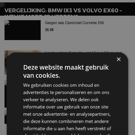
VERGELIJKING: BMW IX3 VS VOLVO EX60 –
WELKE MOET JE HEBBEN?
Gespot: een Chevrolet Corvette Z06
15:38
Lamborghini Revuelto eert 60 jaar Miura met
×
speciale editie
6 aug
Deze website maakt gebruik
van cookies.
Carbon fibre op je laadkabel: nergens voor nodig,
We gebruiken cookies om inhoud en
en precies daarom geweldig
advertenties te personaliseren en om ons
5 aug
verkeer te analyseren. We delen ook
informatie over uw gebruik van onze site
Hennessey Blackbird krijgt atmosferische V8 en
met onze advertentie- en analysepartners,
handbak: soms is eenvoud leuker
die deze kunnen combineren met andere
5 aug
informatie die u aan hen heeft verstrekt of