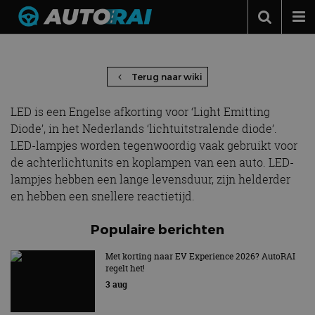
LED – Light Emitting Diode
Autonieuws
Podcast
Terug naar wiki
Autotests
LED is een Engelse afkorting voor ‘Light Emitting
Automerken
Diode’, in het Nederlands ‘lichtuitstralende diode’.
LED-lampjes worden tegenwoordig vaak gebruikt voor
Adverteren
de achterlichtunits en koplampen van een auto. LED-
lampjes hebben een lange levensduur, zijn helderder
Contact
en hebben een snellere reactietijd.
MotorRAI.nl
Populaire berichten
Met korting naar EV Experience 2026? AutoRAI
regelt het!
3 aug