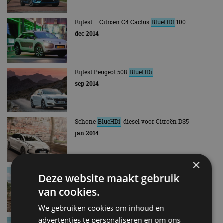
Rijtest – Citroën C4 Cactus
BlueHDI
100
dec 2014
Rijtest Peugeot 508
BlueHDi
sep 2014
Schone
BlueHDi
-diesel voor Citroën DS5
jan 2014
×
Citroën Holidays: dit is de vanafprijs van deze
Deze website maakt gebruik
camper
van cookies.
apr 2025
We gebruiken cookies om inhoud en
advertenties te personaliseren en om ons
Dit kost de nieuwe Peugeot 208