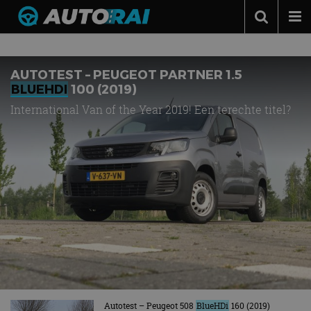
Zoekresultaten voor
"bluehdi"
Autonieuws
Podcast
AUTOTEST – PEUGEOT PARTNER 1.5
BLUEHDI
100 (2019)
Autotests
International Van of the Year 2019! Een terechte titel?
Automerken
Adverteren
Contact
MotorRAI.nl
Autotest – Peugeot 508
BlueHDi
160 (2019)