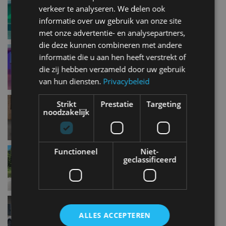
verkeer te analyseren. We delen ook
aug 2023
informatie over uw gebruik van onze site
met onze advertentie- en analysepartners,
die deze kunnen combineren met andere
Peugeot 2008 en e-2008 drastisch aangepast: dit
informatie die u aan hen heeft verstrekt of
moet je weten!
die zij hebben verzameld door uw gebruik
mei 2023
van hun diensten.
Privacybeleid
Citroën Grand C4 Picasso – alles wat je moet
Strikt
Prestatie
Targeting
weten
noodzakelijk
nov 2022
Review – Citroën C4 PureTech 130 (2022)
Functioneel
Niet-
geclassificeerd
jul 2022
Citroën C4 X: een C4 met meer bagageruimte
jun 2022
ALLES ACCEPTEREN