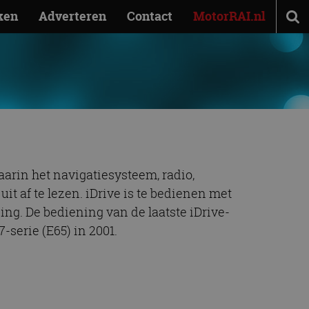
ken
Adverteren
Contact
MotorRAI.nl
arin het navigatiesysteem, radio,
it af te lezen. iDrive is te bedienen met
g. De bediening van de laatste iDrive-
serie (E65) in 2001.