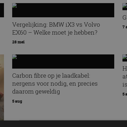
G
Vergelijking: BMW iX3 vs Volvo
7 
EX60 – Welke moet je hebben?
28 mei
H
Carbon fibre op je laadkabel:
a
nergens voor nodig, en precies
i
daarom geweldig
5 
5 aug