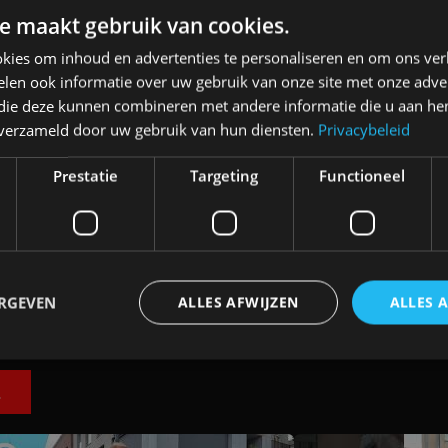
e maakt gebruik van cookies.
kies om inhoud en advertenties te personaliseren en om ons ver
len ook informatie over uw gebruik van onze site met onze adver
 die deze kunnen combineren met andere informatie die u aan hen
n verzameld door uw gebruik van hun diensten.
Privacybeleid
an
Elektrische Geely E2 (tijdelijk) net zo
Prestatie
Targeting
Functioneel
goedkoop als een Renault Twingo
4 aug
ERGEVEN
ALLES AFWIJZEN
ALLES 
E
trikt noodzakelijk
Prestatie
Targeting
Functioneel
Niet-geclassificee
 cookies maken de kernfunctionaliteiten van de website mogelijk, zoals gebruikersaanm