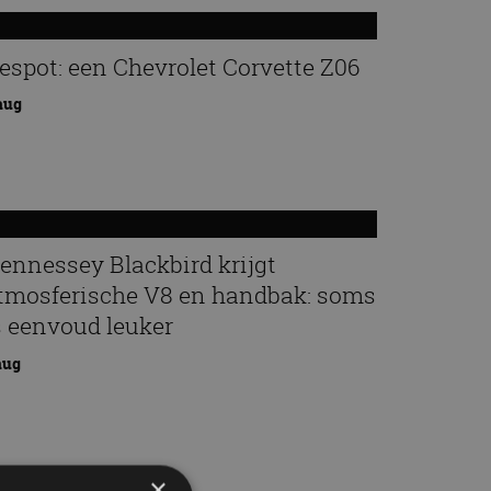
espot: een Chevrolet Corvette Z06
aug
ennessey Blackbird krijgt
tmosferische V8 en handbak: soms
s eenvoud leuker
aug
×