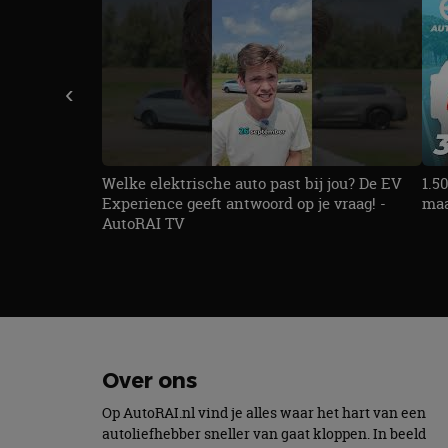
accountbeheer. De we
Naam
cf_clearance
‹
CookieScriptConse
Welke elektrische auto past bij jou? De EV
1.5
Experience geeft antwoord op je vraag! -
maa
AutoRAI TV
Naam
Naam
omx_consent
Aanbiede
Naam
Domein
g_id_202604151153
_ga
_fbp
Meta Pla
Inc.
Over ons
.autorai.n
_gcl_au
Google L
Op AutoRAI.nl vind je alles waar het hart van een
.autorai.n
autoliefhebber sneller van gaat kloppen. In beeld
_ga_SC6JKZPPKY