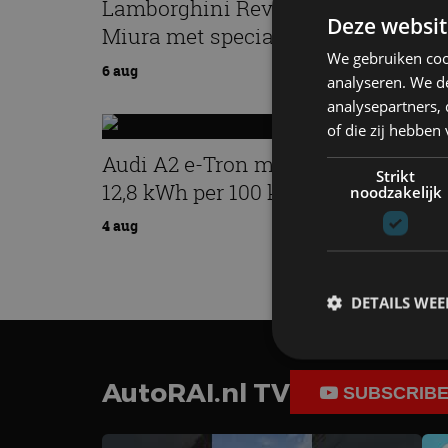
Lamborghini Revuelto eert 60 jaar
Deze websit
Miura met speciale editie
We gebruiken coo
6 aug
analyseren. We de
analysepartners,
of die zij hebbe
Audi A2 e-Tron mikt op verbruik v
Strikt
12,8 kWh per 100 kilometer
noodzakelijk
4 aug
DETAILS WE
AutoRAI.nl TV
SUBSCRIB
S
Strikt noodzakelijke