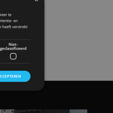
keer te
tentie- en
 heeft verstrekt
Niet-
geclassificeerd
ACCEPTEREN
rd
elding en