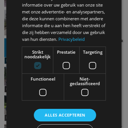
informatie over uw gebruik van onze site
met onze advertentie- en analysepartners,
Autotest – Jeep Renegade 4xe – Crossover die
anders is dan de rest
die deze kunnen combineren met andere
dec 2020
informatie die u aan hen heeft verstrekt of
die zij hebben verzameld door uw gebruik
van hun diensten.
Privacybeleid
Audi A3 (2020) – welke moet je hebben: Sportback
vs. Limousine
Strikt
Prestatie
Targeting
dec 2020
noodzakelijk
Autotest – Opel Crossland (2020) – Nieuw stoer
gezicht
Functioneel
Niet-
nov 2020
geclassificeerd
Autotest – Skoda Octavia Hatchback (2020)
okt 2020
ALLES ACCEPTEREN
Vernieuwde Volkswagen Tiguan: de highlights –