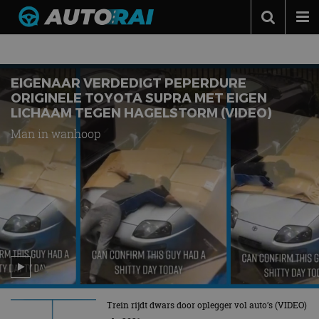
VIDEO
Autonieuws
Podcast
EIGENAAR VERDEDIGT PEPERDURE
ORIGINELE TOYOTA SUPRA MET EIGEN
Autotests
LICHAAM TEGEN HAGELSTORM (VIDEO)
Automerken
Man in wanhoop
Adverteren
Contact
MotorRAI.nl
Trein rijdt dwars door oplegger vol auto’s (VIDEO)